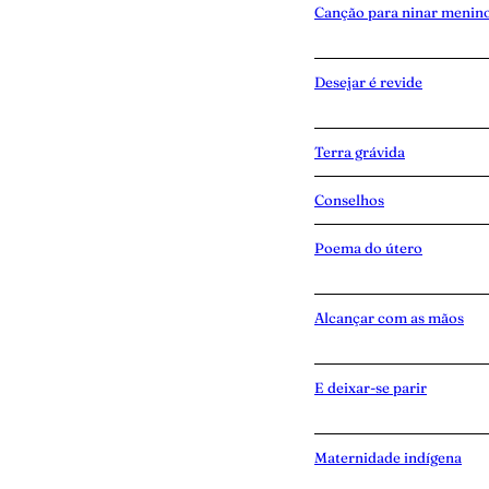
Canção para ninar menin
Desejar é revide
Terra grávida
Conselhos
Poema do útero
Alcançar com as mãos
E deixar-se parir
Maternidade indígena