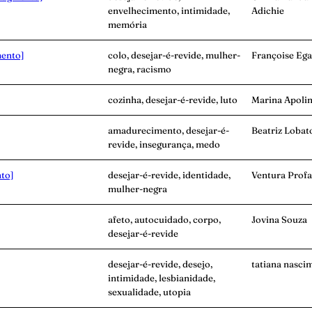
envelhecimento, intimidade,
Adichie
memória
mento]
colo, desejar-é-revide, mulher-
Françoise Ega
negra, racismo
cozinha, desejar-é-revide, luto
Marina Apolin
amadurecimento, desejar-é-
Beatriz Lobat
revide, insegurança, medo
to]
desejar-é-revide, identidade,
Ventura Prof
mulher-negra
afeto, autocuidado, corpo,
Jovina Souza
desejar-é-revide
desejar-é-revide, desejo,
tatiana nasci
intimidade, lesbianidade,
sexualidade, utopia