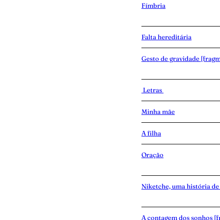
Fímbria
Falta hereditária
Gesto de gravidade [frag
Letras
Minha mãe
A filha
Oração
Niketche, uma história de
A contagem dos sonhos [