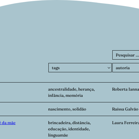
P
e
s
q
u
i
ancestralidade, herança,
Roberta Iann
infância, memória
s
a
nascimento, solidão
Raíssa Galvão
r
p
é da mãe
brincadeira, distância,
Laura Ferreir
o
educação, identidade,
r
línguamãe