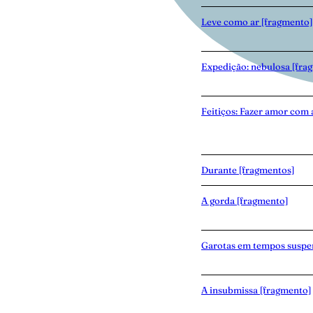
Leve como ar [fragmento]
Expedição: nebulosa [fra
Feitiços: Fazer amor com 
Durante [fragmentos]
A gorda [fragmento]
Garotas em tempos suspe
A insubmissa [fragmento]