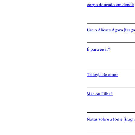
corpo dourado em dendê
Use o Alicate Agora [frag
É para eu ir?
Trilogia do amor
Mãe ou Filha?
Notas sobre a fome [frag