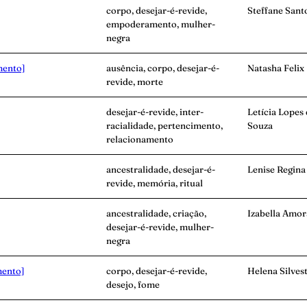
corpo, desejar-é-revide,
Steffane Sant
empoderamento, mulher-
negra
mento]
ausência, corpo, desejar-é-
Natasha Felix
revide, morte
desejar-é-revide, inter-
Letícia Lopes
racialidade, pertencimento,
Souza
relacionamento
ancestralidade, desejar-é-
Lenise Regina
revide, memória, ritual
ancestralidade, criação,
Izabella Amor
desejar-é-revide, mulher-
negra
mento]
corpo, desejar-é-revide,
Helena Silves
desejo, fome