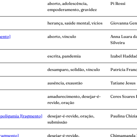
aborto, adolescência,
Pi Rossi
empoderamento, gravidez
herança, saúde mental, vícios
Giovanna Gen
mento]
aborto, vínculo
Anna Luara d
Silveira
escrita, pandemia
Izabel Hadda
desamparo, solidão, vínculo
Patrícia Fran
ausência, exaustão
Tatiane Jesus
amadurecimento, desejar-é-
Ceres Soares 
revide, oração
 poligamia [fragmento]
desejar-é-revide, oração,
Paulina Chizi
submissão
fragmento]
desejar-é-revide,
Chimamanda 