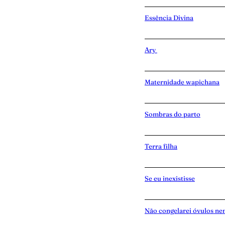
Essência Divina
Ary
Maternidade wapichana
Sombras do parto
Terra filha
Se eu inexistisse
Não congelarei óvulos ne