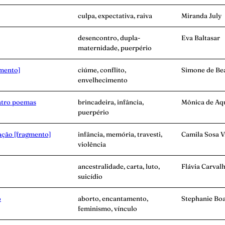
culpa, expectativa, raiva
Miranda July
desencontro, dupla-
Eva Baltasar
maternidade, puerpério
gmento]
ciúme, conflito,
Simone de Be
envelhecimento
atro poemas
brincadeira, infância,
Mônica de Aq
puerpério
ação [fragmento]
infância, memória, travesti,
Camila Sosa V
violência
ancestralidade, carta, luto,
Flávia Carval
suicídio
o
aborto, encantamento,
Stephanie Bo
feminismo, vínculo