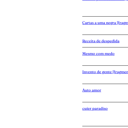
Cartas a uma negra [frag
Receita de despedida
Mesmo com medo
Invento de gente [fragmen
Auto amor
cuíer paradiso