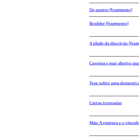
De quatro [fragmento]
Boulder [fragmento]
A idade da discrição [fra
Caverna e mar aberto: qu
Tese sobre uma domestic
Cartas travessias
Mãe: A ruptura e o víncul