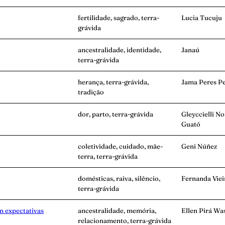
fertilidade, sagrado, terra-
Lucia Tucuju
grávida
ancestralidade, identidade,
Janaú
terra-grávida
herança, terra-grávida,
Jama Peres Pe
tradição
dor, parto, terra-grávida
Gleyccielli N
Guató
coletividade, cuidado, mãe-
Geni Núñez
terra, terra-grávida
domésticas, raiva, silêncio,
Fernanda Viei
terra-grávida
m expectativas
ancestralidade, memória,
Ellen Pirá Wa
relacionamento, terra-grávida