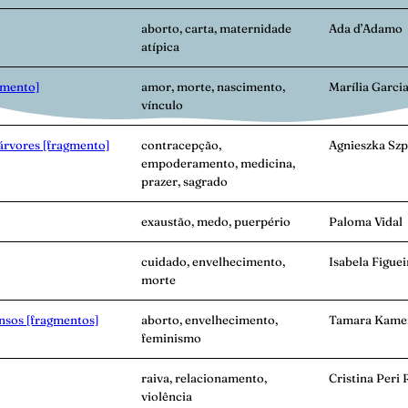
:
aborto, carta, maternidade
Ada d’Adamo
atípica
gmento]
amor, morte, nascimento,
Marília Garci
vínculo
árvores [fragmento]
contracepção,
Agnieszka Szp
empoderamento, medicina,
prazer, sagrado
exaustão, medo, puerpério
Paloma Vidal
cuidado, envelhecimento,
Isabela Figue
morte
nsos [fragmentos]
aborto, envelhecimento,
Tamara Kame
feminismo
raiva, relacionamento,
Cristina Peri 
violência