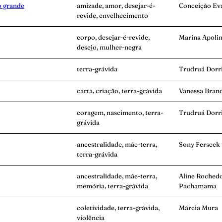
o grande
amizade, amor, desejar-é-
Conceição Eva
revide, envelhecimento
corpo, desejar-é-revide,
Marina Apolin
desejo, mulher-negra
terra-grávida
Trudruá Dorr
carta, criação, terra-grávida
Vanessa Bran
coragem, nascimento, terra-
Trudruá Dorr
grávida
ancestralidade, mãe-terra,
Sony Ferseck
terra-grávida
ancestralidade, mãe-terra,
Aline Roched
memória, terra-grávida
Pachamama
coletividade, terra-grávida,
Márcia Mura
violência