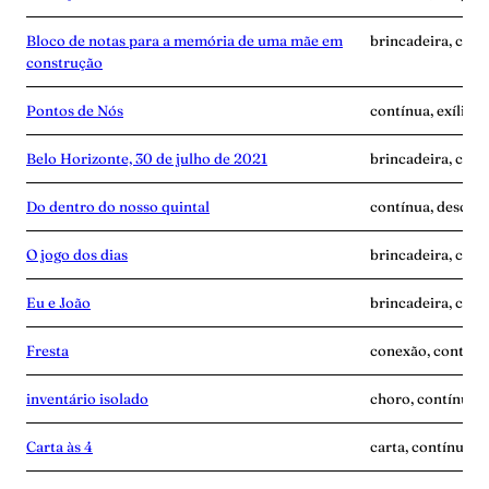
Bloco de notas para a memória de uma mãe em
brincadeira, cont
construção
Pontos de Nós
contínua, exílio,
Belo Horizonte, 30 de julho de 2021
brincadeira, cont
Do dentro do nosso quintal
contínua, descobe
O jogo dos dias
brincadeira, cont
Eu e João
brincadeira, cont
Fresta
conexão, contínua
inventário isolado
choro, contínua, 
Carta às 4
carta, contínua, 