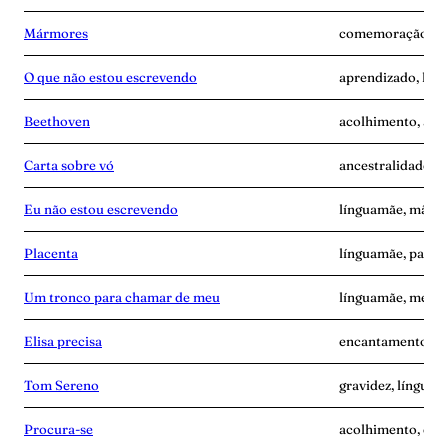
Mármores
comemoração, lín
O que não estou escrevendo
aprendizado, lín
Beethoven
acolhimento, ang
Carta sobre vó
ancestralidade, 
Eu não estou escrevendo
línguamãe, mãe-s
Placenta
línguamãe, pande
Um tronco para chamar de meu
línguamãe, memó
Elisa precisa
encantamento, l
Tom Sereno
gravidez, línguam
Procura-se
acolhimento, esc