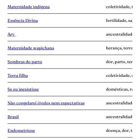
Maternidade indígena
coletividade, terr
Essência Divina
fertilidade, sagra
Ary
ancestralidade, i
Maternidade wapichana
herança, terra-gr
Sombras do parto
dor, parto, terra-
Terra filha
coletividade, cui
Se eu inexistisse
domésticas, raiva,
Não congelarei óvulos nem expectativas
ancestralidade, m
Brasil
ancestralidade, te
Endometriose
doença, dor, terr