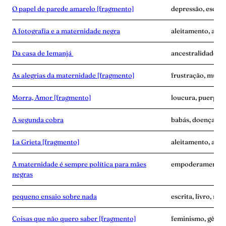
O papel de parede amarelo [fragmento]
depressão, escrita
A fotografia e a maternidade negra
aleitamento, amas
Da casa de Iemanjá
ancestralidade, e
As alegrias da maternidade [fragmento]
frustração, mulher
Morra, Amor [fragmento]
loucura, puerpér
A segunda cobra
babás, doença, exa
La Grieta [fragmento]
aleitamento, avó,
A maternidade é sempre política para mães
empoderamento, f
negras
pequeno ensaio sobre nada
escrita, livro, m
Coisas que não quero saber [fragmento]
feminismo, gêner