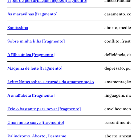
Tipos de perturbação: ficções [fragmento]
ancestralidade, d
As maravilhas [fragmento]
casamento, corpo
Santíssima
aborto, medicina,
Sobre minha filha [fragmento]
conflito, frustra
A filha única [fragmento]
deficiência, dese
Máquina de leite [fragmento]
depressão, puerpé
Leite: Notas sobre a cruzada da amamentação
amamentação, exp
A analfabeta [fragmento]
linguagem, memór
Frio o bastante para nevar [fragmento]
envelhecimento,
Uma morte suave [fragmento]
ressentimento, s
Palíndromo, Aborto, Desmame
aborto, ancestra