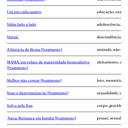
Um em cada quatro
educação, exaust
Vidas lado a lado
adolescência, des
Vietnã
descendência, ví
A história de Roma [fragmento]
amizade, não-mat
MAMA: um relato de maternidade homoafetiva
aleitamento, ama
[fragmento]
Melhor não contar [fragmento]
luto, memória, ví
Sexo e desorganização [fragmento]
sexualidade, vínc
Sob a pele fina
corpo, gravidez, 
Neca: Romance em bajubá [fragmento]
prazer, sexualidad