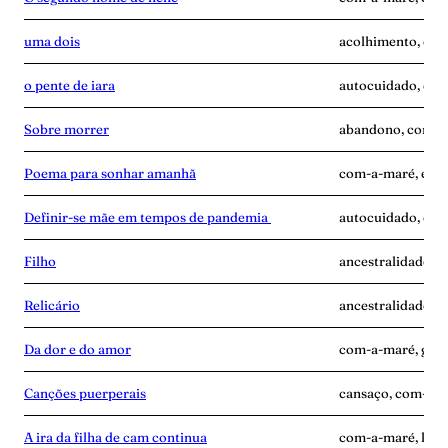
uma dois
acolhimento, com
o pente de iara
autocuidado, com
Sobre morrer
abandono, com-a-
Poema para sonhar amanhã
com-a-maré, enca
Definir-se mãe em tempos de pandemia
autocuidado, com
Filho
ancestralidade, 
Relicário
ancestralidade, 
Da dor e do amor
com-a-maré, gravi
Canções puerperais
cansaço, com-a-ma
A ira da filha de cam continua
com-a-maré, luta,