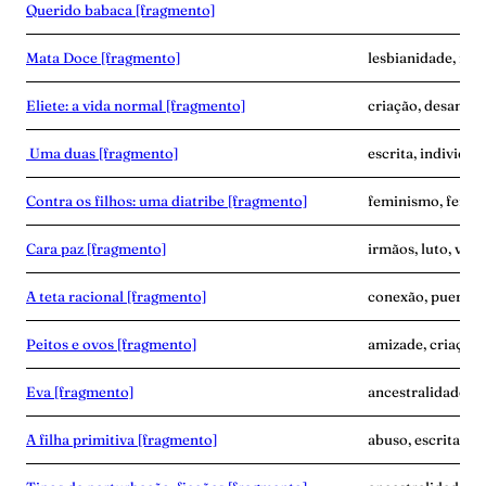
Querido babaca [fragmento]
Mata Doce [fragmento]
lesbianidade, mor
Eliete: a vida normal [fragmento]
criação, desampar
Uma duas [fragmento]
escrita, individua
Contra os filhos: uma diatribe [fragmento]
feminismo, fertil
Cara paz [fragmento]
irmãos, luto, vínc
A teta racional [fragmento]
conexão, puerpér
Peitos e ovos [fragmento]
amizade, criaçã
Eva [fragmento]
ancestralidade, 
A filha primitiva [fragmento]
abuso, escrita, vi