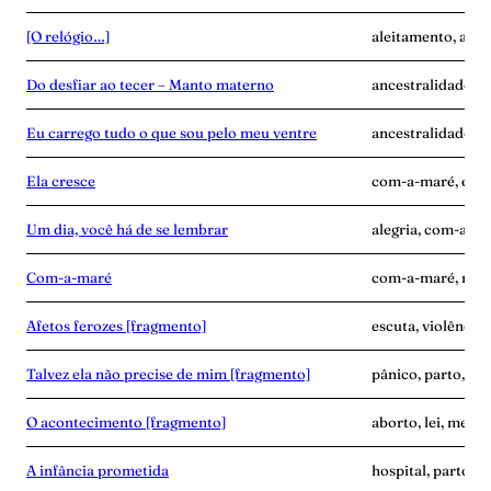
[O relógio…]
aleitamento, ance
Do desfiar ao tecer – Manto materno
ancestralidade, c
Eu carrego tudo o que sou pelo meu ventre
ancestralidade, c
Ela cresce
com-a-maré, enca
Um dia, você há de se lembrar
alegria, com-a-ma
Com-a-maré
com-a-maré, mulhe
Afetos ferozes [fragmento]
escuta, violência
Talvez ela não precise de mim [fragmento]
pânico, parto, pu
O acontecimento [fragmento]
aborto, lei, medic
A infância prometida
hospital, parto, v