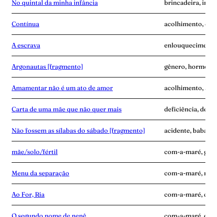
No quintal da minha infância
brincadeira, infâ
Contínua
acolhimento, con
A escrava
enlouquecimento, 
Argonautas [fragmento]
gênero, hormônios
Amamentar não é um ato de amor
acolhimento, alei
Carta de uma mãe que não quer mais
deficiência, desen
Não fossem as sílabas do sábado [fragmento]
acidente, babás, 
mãe/solo/fértil
com-a-maré, grav
Menu da separação
com-a-maré, mãe-
Ao For, Ria
com-a-maré, culp
O segundo nome de nenê
com-a-maré, edu