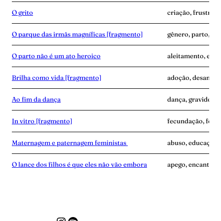
O grito
criação, frustraçã
O parque das irmãs magníficas [fragmento]
gênero, parto, pro
O parto não é um ato heroico
aleitamento, expe
Brilha como vida [fragmento]
adoção, desamor
Ao fim da dança
dança, gravidez, 
In vitro [fragmento]
fecundação, ferti
Maternagem e paternagem feministas
abuso, educação,
O lance dos filhos é que eles não vão embora
apego, encantame