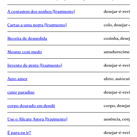
A contagem dos sonhos [fragmento]
desejar-é-revide
Cartas a uma negra [fragmento]
colo, desejar-é-r
Receita de despedida
cozinha, desejar-é
Mesmo com medo
amadurecimento, 
Invento de gente [fragmento]
desejar-é-revide,
Auto amor
afeto, autocuidad
cuíer paradiso
desejar-é-revide, 
corpo dourado em dendê
corpo, desejar-é
Use o Alicate Agora [fragmento]
ausência, corpo, 
É para eu ir?
desejar-é-revide,