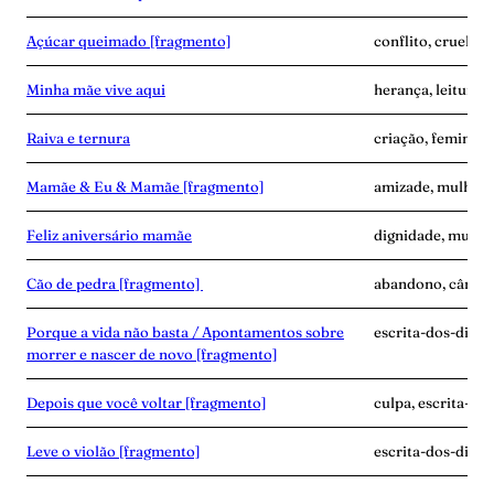
Açúcar queimado [fragmento]
conflito, cruelda
Minha mãe vive aqui
herança, leitura, 
Raiva e ternura
criação, feminism
Mamãe & Eu & Mamãe [fragmento]
amizade, mulher-n
Feliz aniversário mamãe
dignidade, mulher
Cão de pedra [fragmento]
abandono, câncer,
Porque a vida não basta / Apontamentos sobre
escrita-dos-dias, g
morrer e nascer de novo [fragmento]
Depois que você voltar [fragmento]
culpa, escrita-do
Leve o violão [fragmento]
escrita-dos-dias, 