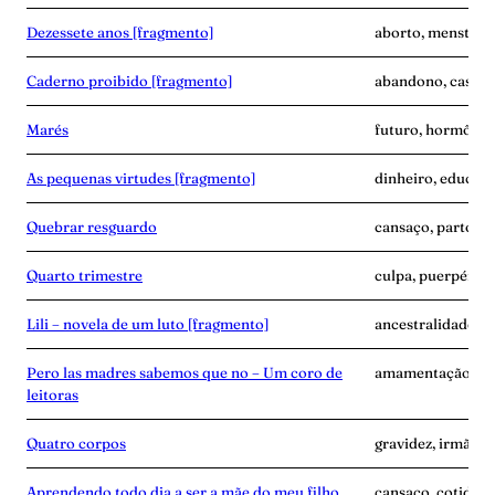
Dezessete anos [fragmento]
aborto, menstrua
Caderno proibido [fragmento]
abandono, casame
Marés
futuro, hormônio
As pequenas virtudes [fragmento]
dinheiro, educaçã
Quebrar resguardo
cansaço, parto, p
Quarto trimestre
culpa, puerpério,
Lili – novela de um luto [fragmento]
ancestralidade, 
Pero las madres sabemos que no – Um coro de
amamentação, avó,
leitoras
Quatro corpos
gravidez, irmãos, 
Aprendendo todo dia a ser a mãe do meu filho
cansaço, cotidian