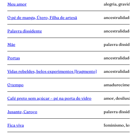
Meu amor
alegria, gravidez,
O pé de manga, Útero, Filha de artesã
ancestralidade, m
Palavra dissidente
ancestralidade, di
Mãe
palavra dissident
Portas
ancestralidade, f
Vidas rebeldes, belos experimentos [fragmento]
ancestralidade, c
O tempo
amadurecimento, 
Café preto sem açúcar – pé na porta de vidro
amor, desilusão, p
Jusante, Caroço
palavra dissident
Fica viva
feminismo, lesbia