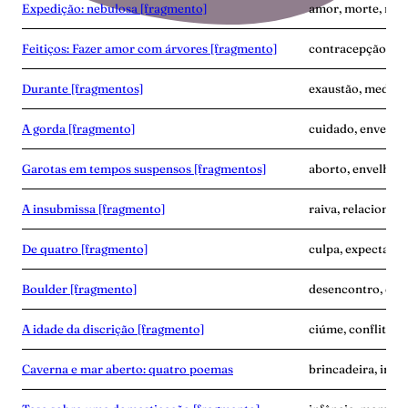
Expedição: nebulosa [fragmento]
amor, morte, nas
Feitiços: Fazer amor com árvores [fragmento]
contracepção, em
Durante [fragmentos]
exaustão, medo, 
A gorda [fragmento]
cuidado, envelhe
Garotas em tempos suspensos [fragmentos]
aborto, envelhec
A insubmissa [fragmento]
raiva, relacionam
De quatro [fragmento]
culpa, expectativa
Boulder [fragmento]
desencontro, dup
A idade da discrição [fragmento]
ciúme, conflito, 
Caverna e mar aberto: quatro poemas
brincadeira, infâ