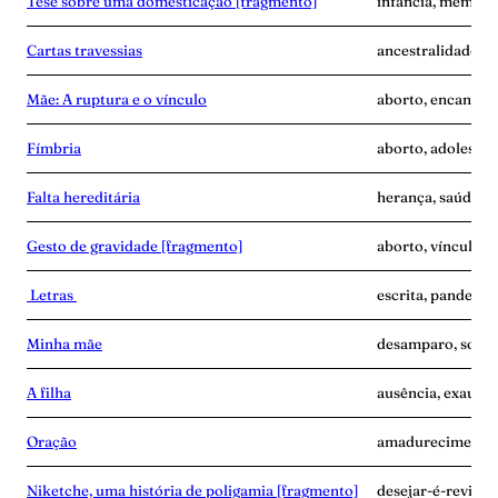
Tese sobre uma domesticação [fragmento]
infância, memória,
Cartas travessias
ancestralidade, ca
Mãe: A ruptura e o vínculo
aborto, encantam
Fímbria
aborto, adolescê
Falta hereditária
herança, saúde me
Gesto de gravidade [fragmento]
aborto, vínculo
Letras
escrita, pandemia
Minha mãe
desamparo, solidã
A filha
ausência, exaustã
Oração
amadurecimento, 
Niketche, uma história de poligamia [fragmento]
desejar-é-revide,