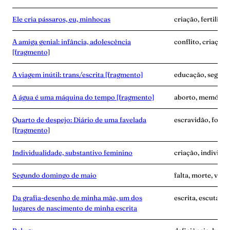
Ele cria pássaros, eu, minhocas
criação, fertilida
A amiga genial: infância, adolescência
conflito, criação
[fragmento]
A viagem inútil: trans/escrita [fragmento]
educação, segredo
A água é uma máquina do tempo [fragmento]
aborto, memória,
Quarto de despejo: Diário de uma favelada
escravidão, fome
[fragmento]
Individualidade, substantivo feminino
criação, individu
Segundo domingo de maio
falta, morte, vínc
Da grafia-desenho de minha mãe, um dos
escrita, escuta, 
lugares de nascimento de minha escrita