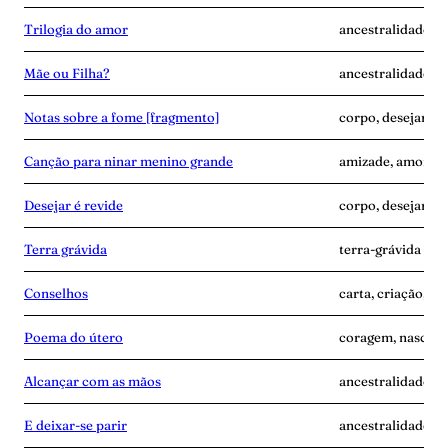
Trilogia do amor
ancestralidade, d
Mãe ou Filha?
ancestralidade, c
Notas sobre a fome [fragmento]
corpo, desejar-é-
Canção para ninar menino grande
amizade, amor, d
Desejar é revide
corpo, desejar-é-
Terra grávida
terra-grávida
Conselhos
carta, criação, te
Poema do útero
coragem, nascime
Alcançar com as mãos
ancestralidade, m
E deixar-se parir
ancestralidade, m