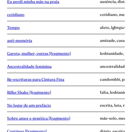
Eu perdi minha mãe na praia
ausência, distânc
cotidiano
cotidiano, memóri
Tempo
afeto, lgbtqia+, p
anti-memória
amizade, casa, me
Garota, mulher, outras [fragmento]
lesbianidade, pala
Ancestralidade feminina
ancestralidade, m
Re-escrituras para Cintura Fina
candomblé, palavr
Rilke Shake [fragmento]
falta, lesbianidad
No lugar de um prefácio
escrita, luta, resi
Sobre amor e genética [fragmento]
mãe-solo, memóri
Contínuo [fragmento]
diário, escrita, 