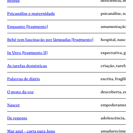
Beluga
deficiência, hospit
Psicanálise e maternidade
psicanálise, subje
Enquanto [fragmento]
amamentação, cor
Bebê tem fascinação por lâmpadas [fragmento]
hospital, nascime
In Vitro [fragmento II]
expectativa, grav
As tarefas domésticas
criação, tarefa, v
Palavras de diário
escrita, fragilida
O gosto da voz
descoberta, empo
Nascer
empoderamento, 
De repente
adolescência, sep
Mar azul – carta para Juno
amadurecimento,