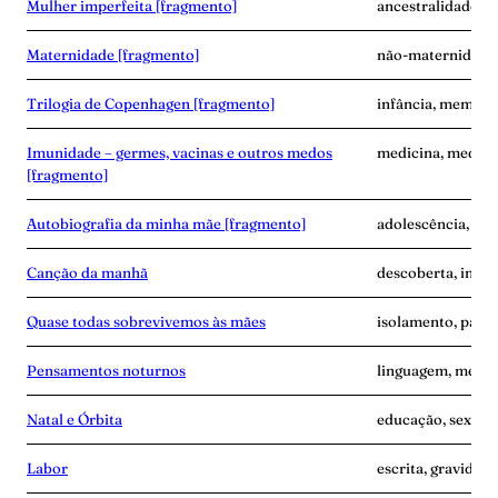
Mulher imperfeita [fragmento]
ancestralidade, e
Maternidade [fragmento]
não-maternidade,
Trilogia de Copenhagen [fragmento]
infância, memóri
Imunidade – germes, vacinas e outros medos
medicina, medo, 
[fragmento]
Autobiografia da minha mãe [fragmento]
adolescência, ma
Canção da manhã
descoberta, inse
Quase todas sobrevivemos às mães
isolamento, pand
Pensamentos noturnos
linguagem, memó
Natal e Órbita
educação, sexo, s
Labor
escrita, gravidez,