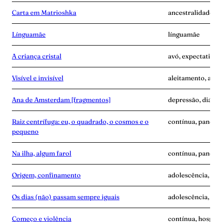
Carta em Matrioshka
ancestralidade, 
Línguamãe
línguamãe
A criança cristal
avó, expectativa
Visível e invisível
aleitamento, amas
Ana de Amsterdam [fragmentos]
depressão, diário
Raiz centrífuga: eu, o quadrado, o cosmos e o
contínua, pandemi
pequeno
Na ilha, algum farol
contínua, pandem
Origem, confinamento
adolescência, anc
Os dias (não) passam sempre iguais
adolescência, an
Começo e violência
contínua, hospita