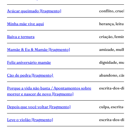
Açúcar queimado [fragmento]
conflito, cruelda
Minha mãe vive aqui
herança, leitura, 
Raiva e ternura
criação, feminism
Mamãe & Eu & Mamãe [fragmento]
amizade, mulher-n
Feliz aniversário mamãe
dignidade, mulher
Cão de pedra [fragmento]
abandono, câncer,
Porque a vida não basta / Apontamentos sobre
escrita-dos-dias, g
morrer e nascer de novo [fragmento]
Depois que você voltar [fragmento]
culpa, escrita-do
Leve o violão [fragmento]
escrita-dos-dias, 