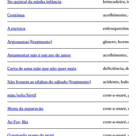
No quintal da minha infância
brincadeira, infâ
Contínua
acolhimento, con
A escrava
enlouquecimento, 
Argonautas [fragmento]
gênero, hormônios
Amamentar não é um ato de amor
acolhimento, alei
Carta de uma mãe que não quer mais
deficiência, desen
Não fossem as sílabas do sábado [fragmento]
acidente, babás, 
mãe/solo/fértil
com-a-maré, grav
Menu da separação
com-a-maré, mãe-
Ao For, Ria
com-a-maré, culp
O segundo nome de nenê
com-a-maré, edu