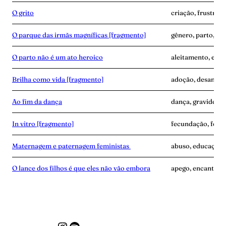
O grito
criação, frustraçã
O parque das irmãs magníficas [fragmento]
gênero, parto, pro
O parto não é um ato heroico
aleitamento, expe
Brilha como vida [fragmento]
adoção, desamor
Ao fim da dança
dança, gravidez, 
In vitro [fragmento]
fecundação, ferti
Maternagem e paternagem feministas
abuso, educação,
O lance dos filhos é que eles não vão embora
apego, encantame