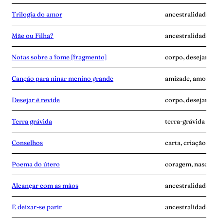
Trilogia do amor
ancestralidade, d
Mãe ou Filha?
ancestralidade, c
Notas sobre a fome [fragmento]
corpo, desejar-é-
Canção para ninar menino grande
amizade, amor, d
Desejar é revide
corpo, desejar-é-
Terra grávida
terra-grávida
Conselhos
carta, criação, te
Poema do útero
coragem, nascime
Alcançar com as mãos
ancestralidade, m
E deixar-se parir
ancestralidade, m