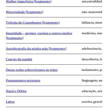
Mulher imperfeita [fragmento]
ancestralidade, e
Maternidade [fragmento]
não-maternidade,
Trilogia de Copenhagen [fragmento]
infância, memóri
Imunidade – germes, vacinas e outros medos
medicina, medo, 
[fragmento]
Autobiografia da minha mãe [fragmento]
adolescência, ma
Canção da manhã
descoberta, inse
Quase todas sobrevivemos às mães
isolamento, pand
Pensamentos noturnos
linguagem, memó
Natal e Órbita
educação, sexo, s
Labor
escrita, gravidez,