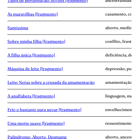
Tipos de perturbação: ficções [fragmento]
ancestralidade, d
As maravilhas [fragmento]
casamento, corpo
Santíssima
aborto, medicina,
Sobre minha filha [fragmento]
conflito, frustra
A filha única [fragmento]
deficiência, dese
Máquina de leite [fragmento]
depressão, puerpé
Leite: Notas sobre a cruzada da amamentação
amamentação, exp
A analfabeta [fragmento]
linguagem, memór
Frio o bastante para nevar [fragmento]
envelhecimento,
Uma morte suave [fragmento]
ressentimento, s
Palíndromo, Aborto, Desmame
aborto, ancestra