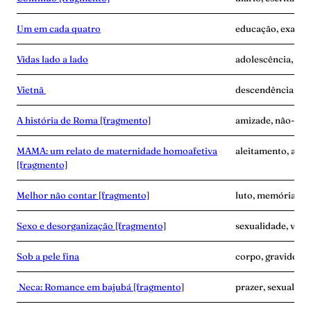
Um em cada quatro
educação, exaust
Vidas lado a lado
adolescência, des
Vietnã
descendência, ví
A história de Roma [fragmento]
amizade, não-mat
MAMA: um relato de maternidade homoafetiva
aleitamento, ama
[fragmento]
Melhor não contar [fragmento]
luto, memória, ví
Sexo e desorganização [fragmento]
sexualidade, vínc
Sob a pele fina
corpo, gravidez, 
Neca: Romance em bajubá [fragmento]
prazer, sexualidad