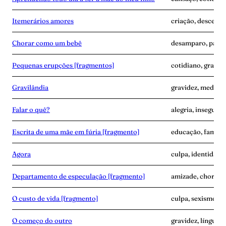
Itemerários amores
criação, descendê
Chorar como um bebê
desamparo, parto
Pequenas erupções [fragmentos]
cotidiano, gravide
Gravilândia
gravidez, medo, p
Falar o quê?
alegria, insegura
Escrita de uma mãe em fúria [fragmento]
educação, famíli
Agora
culpa, identidade
Departamento de especulação [fragmento]
amizade, choro, 
O custo de vida [fragmento]
culpa, sexismo, t
O começo do outro
gravidez, línguam