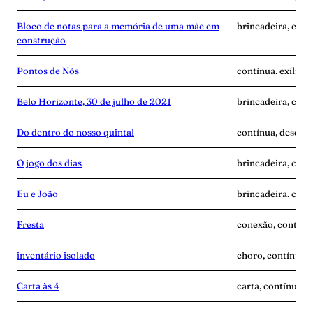
Bloco de notas para a memória de uma mãe em
brincadeira, cont
construção
Pontos de Nós
contínua, exílio,
Belo Horizonte, 30 de julho de 2021
brincadeira, cont
Do dentro do nosso quintal
contínua, descobe
O jogo dos dias
brincadeira, cont
Eu e João
brincadeira, cont
Fresta
conexão, contínua
inventário isolado
choro, contínua, 
Carta às 4
carta, contínua, 