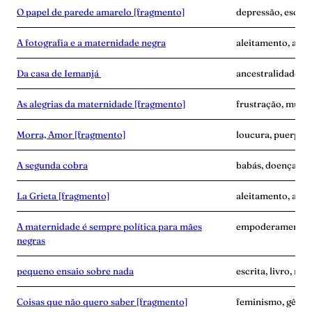
O papel de parede amarelo [fragmento]
depressão, escrita
A fotografia e a maternidade negra
aleitamento, amas
Da casa de Iemanjá
ancestralidade, e
As alegrias da maternidade [fragmento]
frustração, mulher
Morra, Amor [fragmento]
loucura, puerpér
A segunda cobra
babás, doença, exa
La Grieta [fragmento]
aleitamento, avó,
A maternidade é sempre política para mães
empoderamento, f
negras
pequeno ensaio sobre nada
escrita, livro, m
Coisas que não quero saber [fragmento]
feminismo, gêner