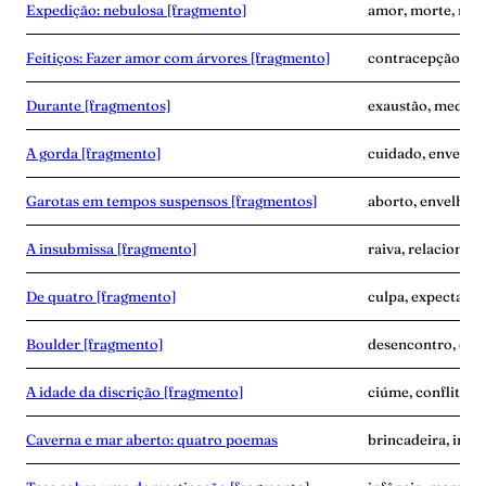
Expedição: nebulosa [fragmento]
amor, morte, nas
Feitiços: Fazer amor com árvores [fragmento]
contracepção, em
Durante [fragmentos]
exaustão, medo, 
A gorda [fragmento]
cuidado, envelhe
Garotas em tempos suspensos [fragmentos]
aborto, envelhec
A insubmissa [fragmento]
raiva, relacionam
De quatro [fragmento]
culpa, expectativa
Boulder [fragmento]
desencontro, dup
A idade da discrição [fragmento]
ciúme, conflito, 
Caverna e mar aberto: quatro poemas
brincadeira, infâ