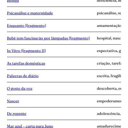
Beluga
deficiência, hospit
Psicanálise e maternidade
psicanálise, subje
Enquanto [fragmento]
amamentação, cor
Bebê tem fascinação por lâmpadas [fragmento]
hospital, nascime
In Vitro [fragmento II]
expectativa, grav
As tarefas domésticas
criação, tarefa, v
Palavras de diário
escrita, fragilida
O gosto da voz
descoberta, empo
Nascer
empoderamento, 
De repente
adolescência, sep
Mar azul – carta para Juno
amadurecimento,