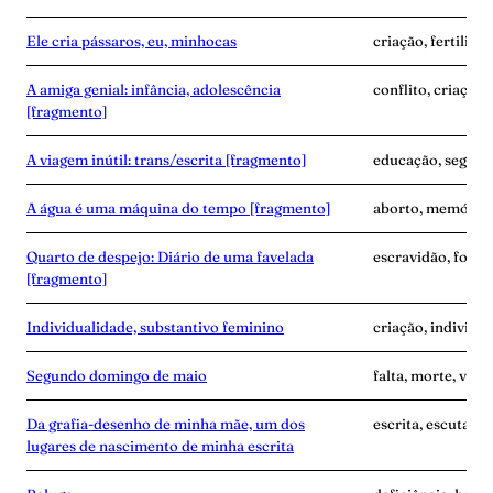
Ele cria pássaros, eu, minhocas
criação, fertilida
A amiga genial: infância, adolescência
conflito, criação
[fragmento]
A viagem inútil: trans/escrita [fragmento]
educação, segredo
A água é uma máquina do tempo [fragmento]
aborto, memória,
Quarto de despejo: Diário de uma favelada
escravidão, fome
[fragmento]
Individualidade, substantivo feminino
criação, individu
Segundo domingo de maio
falta, morte, vínc
Da grafia-desenho de minha mãe, um dos
escrita, escuta, 
lugares de nascimento de minha escrita