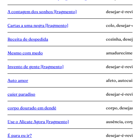
A contagem dos sonhos [fragmento]
desejar-é-revide
Cartas a uma negra [fragmento]
colo, desejar-é-r
Receita de despedida
cozinha, desejar-é
Mesmo com medo
amadurecimento, 
Invento de gente [fragmento]
desejar-é-revide,
Auto amor
afeto, autocuidad
cuíer paradiso
desejar-é-revide, 
corpo dourado em dendê
corpo, desejar-é
Use o Alicate Agora [fragmento]
ausência, corpo, 
É para eu ir?
desejar-é-revide,