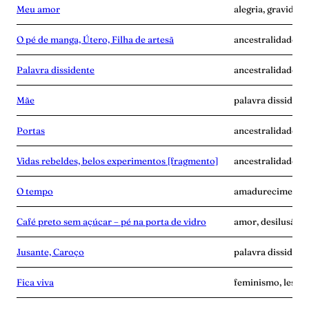
Meu amor
alegria, gravidez,
O pé de manga, Útero, Filha de artesã
ancestralidade, m
Palavra dissidente
ancestralidade, di
Mãe
palavra dissident
Portas
ancestralidade, f
Vidas rebeldes, belos experimentos [fragmento]
ancestralidade, c
O tempo
amadurecimento, 
Café preto sem açúcar – pé na porta de vidro
amor, desilusão, p
Jusante, Caroço
palavra dissident
Fica viva
feminismo, lesbia