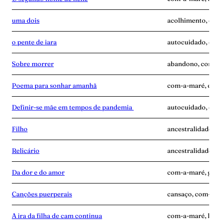
uma dois
acolhimento, com
o pente de iara
autocuidado, com
Sobre morrer
abandono, com-a-
Poema para sonhar amanhã
com-a-maré, enca
Definir-se mãe em tempos de pandemia
autocuidado, com
Filho
ancestralidade, 
Relicário
ancestralidade, 
Da dor e do amor
com-a-maré, gravi
Canções puerperais
cansaço, com-a-ma
A ira da filha de cam continua
com-a-maré, luta,