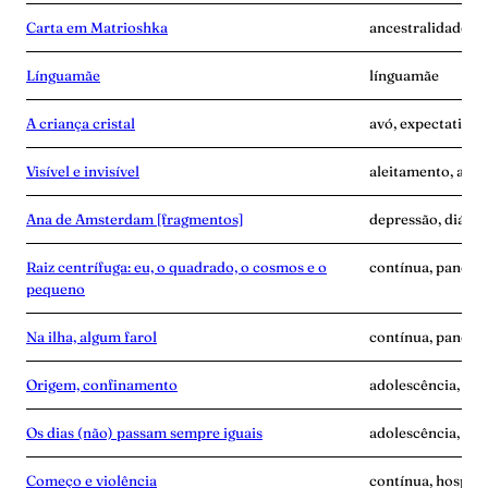
Carta em Matrioshka
ancestralidade, 
Línguamãe
línguamãe
A criança cristal
avó, expectativa
Visível e invisível
aleitamento, amas
Ana de Amsterdam [fragmentos]
depressão, diário
Raiz centrífuga: eu, o quadrado, o cosmos e o
contínua, pandemi
pequeno
Na ilha, algum farol
contínua, pandem
Origem, confinamento
adolescência, anc
Os dias (não) passam sempre iguais
adolescência, an
Começo e violência
contínua, hospita