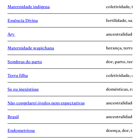
Maternidade indígena
coletividade, terr
Essência Divina
fertilidade, sagra
Ary
ancestralidade, i
Maternidade wapichana
herança, terra-gr
Sombras do parto
dor, parto, terra-
Terra filha
coletividade, cui
Se eu inexistisse
domésticas, raiva,
Não congelarei óvulos nem expectativas
ancestralidade, m
Brasil
ancestralidade, te
Endometriose
doença, dor, terr