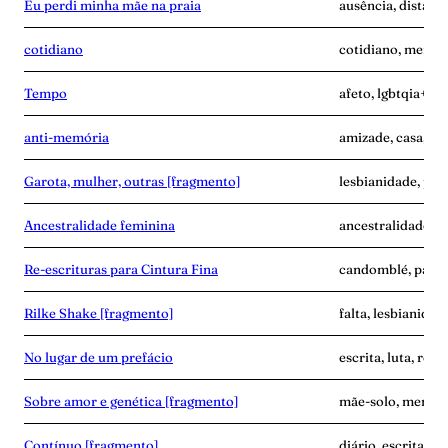
Eu perdi minha mãe na praia
ausência, distânc
cotidiano
cotidiano, memóri
Tempo
afeto, lgbtqia+, p
anti-memória
amizade, casa, me
Garota, mulher, outras [fragmento]
lesbianidade, pala
Ancestralidade feminina
ancestralidade, m
Re-escrituras para Cintura Fina
candomblé, palavr
Rilke Shake [fragmento]
falta, lesbianidad
No lugar de um prefácio
escrita, luta, resi
Sobre amor e genética [fragmento]
mãe-solo, memóri
Contínuo [fragmento]
diário, escrita, 