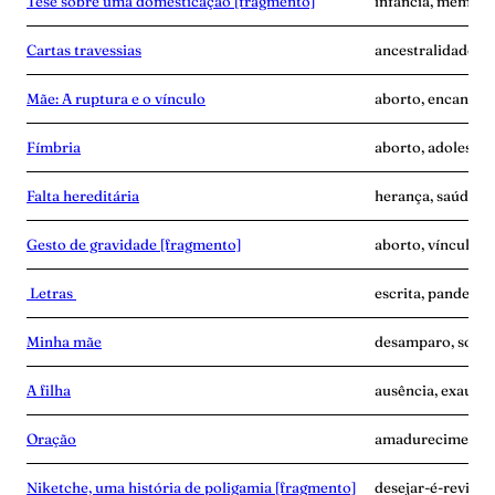
Tese sobre uma domesticação [fragmento]
infância, memória,
Cartas travessias
ancestralidade, ca
Mãe: A ruptura e o vínculo
aborto, encantam
Fímbria
aborto, adolescê
Falta hereditária
herança, saúde me
Gesto de gravidade [fragmento]
aborto, vínculo
Letras
escrita, pandemia
Minha mãe
desamparo, solidã
A filha
ausência, exaustã
Oração
amadurecimento, 
Niketche, uma história de poligamia [fragmento]
desejar-é-revide,