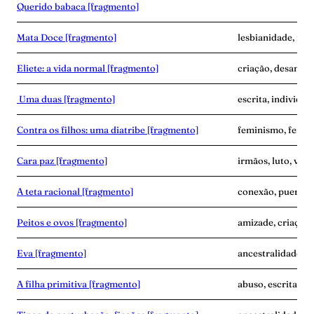
Querido babaca [fragmento]
Mata Doce [fragmento]
lesbianidade, mor
Eliete: a vida normal [fragmento]
criação, desampar
Uma duas [fragmento]
escrita, individua
Contra os filhos: uma diatribe [fragmento]
feminismo, fertil
Cara paz [fragmento]
irmãos, luto, vínc
A teta racional [fragmento]
conexão, puerpér
Peitos e ovos [fragmento]
amizade, criaçã
Eva [fragmento]
ancestralidade, 
A filha primitiva [fragmento]
abuso, escrita, vi