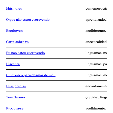
Mármores
comemoração, lín
O que não estou escrevendo
aprendizado, lín
Beethoven
acolhimento, ang
Carta sobre vó
ancestralidade, 
Eu não estou escrevendo
línguamãe, mãe-s
Placenta
línguamãe, pande
Um tronco para chamar de meu
línguamãe, memó
Elisa precisa
encantamento, l
Tom Sereno
gravidez, línguam
Procura-se
acolhimento, esc