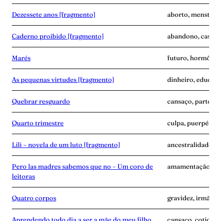
Dezessete anos [fragmento]
aborto, menstrua
Caderno proibido [fragmento]
abandono, casame
Marés
futuro, hormônio
As pequenas virtudes [fragmento]
dinheiro, educaçã
Quebrar resguardo
cansaço, parto, p
Quarto trimestre
culpa, puerpério,
Lili – novela de um luto [fragmento]
ancestralidade, 
Pero las madres sabemos que no – Um coro de
amamentação, avó,
leitoras
Quatro corpos
gravidez, irmãos, 
Aprendendo todo dia a ser a mãe do meu filho
cansaço, cotidian