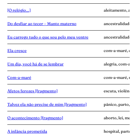
[O relógio…]
aleitamento, ance
Do desfiar ao tecer – Manto materno
ancestralidade, c
Eu carrego tudo o que sou pelo meu ventre
ancestralidade, c
Ela cresce
com-a-maré, enca
Um dia, você há de se lembrar
alegria, com-a-ma
Com-a-maré
com-a-maré, mulhe
Afetos ferozes [fragmento]
escuta, violência
Talvez ela não precise de mim [fragmento]
pânico, parto, pu
O acontecimento [fragmento]
aborto, lei, medic
A infância prometida
hospital, parto, v