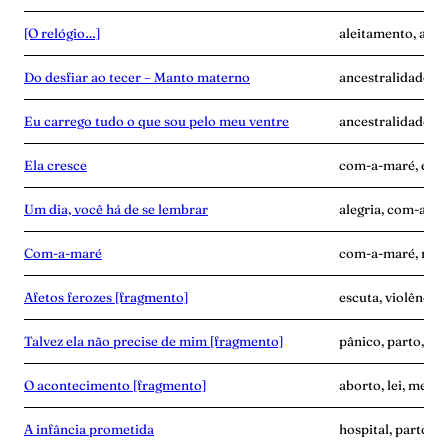
[O relógio…]
aleitamento, ance
Do desfiar ao tecer – Manto materno
ancestralidade, c
Eu carrego tudo o que sou pelo meu ventre
ancestralidade, c
Ela cresce
com-a-maré, enca
Um dia, você há de se lembrar
alegria, com-a-ma
Com-a-maré
com-a-maré, mulhe
Afetos ferozes [fragmento]
escuta, violência
Talvez ela não precise de mim [fragmento]
pânico, parto, pu
O acontecimento [fragmento]
aborto, lei, medic
A infância prometida
hospital, parto, v