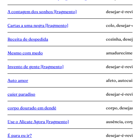
A contagem dos sonhos [fragmento]
desejar-é-revide
Cartas a uma negra [fragmento]
colo, desejar-é-r
Receita de despedida
cozinha, desejar-é
Mesmo com medo
amadurecimento, 
Invento de gente [fragmento]
desejar-é-revide,
Auto amor
afeto, autocuidad
cuíer paradiso
desejar-é-revide, 
corpo dourado em dendê
corpo, desejar-é
Use o Alicate Agora [fragmento]
ausência, corpo, 
É para eu ir?
desejar-é-revide,