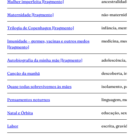
Mulher imperfeita [fragmento]
ancestralidade, e
Maternidade [fragmento]
não-maternidade,
Trilogia de Copenhagen [fragmento]
infância, memóri
Imunidade – germes, vacinas e outros medos
medicina, medo, 
[fragmento]
Autobiografia da minha mãe [fragmento]
adolescência, ma
Canção da manhã
descoberta, inse
Quase todas sobrevivemos às mães
isolamento, pand
Pensamentos noturnos
linguagem, memó
Natal e Órbita
educação, sexo, s
Labor
escrita, gravidez,