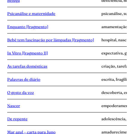
Beluga
deficiência, hospit
Psicanálise e maternidade
psicanálise, subje
Enquanto [fragmento]
amamentação, cor
Bebê tem fascinação por lâmpadas [fragmento]
hospital, nascime
In Vitro [fragmento II]
expectativa, grav
As tarefas domésticas
criação, tarefa, v
Palavras de diário
escrita, fragilida
O gosto da voz
descoberta, empo
Nascer
empoderamento, 
De repente
adolescência, sep
Mar azul – carta para Juno
amadurecimento,