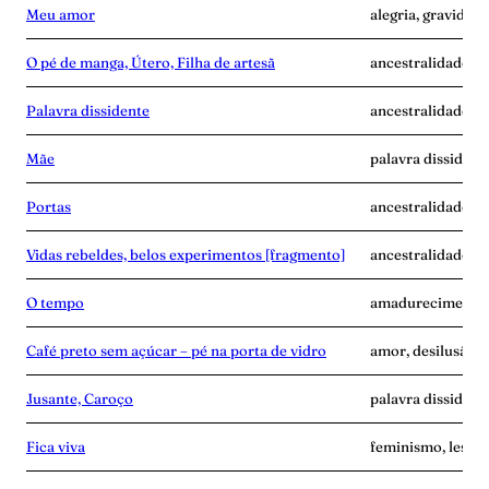
Meu amor
alegria, gravidez,
O pé de manga, Útero, Filha de artesã
ancestralidade, m
Palavra dissidente
ancestralidade, di
Mãe
palavra dissident
Portas
ancestralidade, f
Vidas rebeldes, belos experimentos [fragmento]
ancestralidade, c
O tempo
amadurecimento, 
Café preto sem açúcar – pé na porta de vidro
amor, desilusão, p
Jusante, Caroço
palavra dissident
Fica viva
feminismo, lesbia