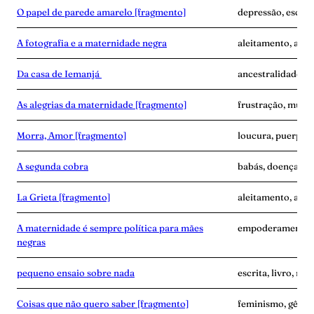
O papel de parede amarelo [fragmento]
depressão, escrita
A fotografia e a maternidade negra
aleitamento, amas
Da casa de Iemanjá
ancestralidade, e
As alegrias da maternidade [fragmento]
frustração, mulher
Morra, Amor [fragmento]
loucura, puerpér
A segunda cobra
babás, doença, exa
La Grieta [fragmento]
aleitamento, avó,
A maternidade é sempre política para mães
empoderamento, f
negras
pequeno ensaio sobre nada
escrita, livro, m
Coisas que não quero saber [fragmento]
feminismo, gêner