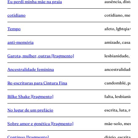
Eu perdi minha mãe na praia
ausência, distânc
cotidiano
cotidiano, memóri
Tempo
afeto, lgbtqia+, p
anti-memória
amizade, casa, me
Garota, mulher, outras [fragmento]
lesbianidade, pala
Ancestralidade feminina
ancestralidade, m
Re-escrituras para Cintura Fina
candomblé, palavr
Rilke Shake [fragmento]
falta, lesbianidad
No lugar de um prefácio
escrita, luta, resi
Sobre amor e genética [fragmento]
mãe-solo, memóri
Contínuo [fragmento]
diário, escrita, 