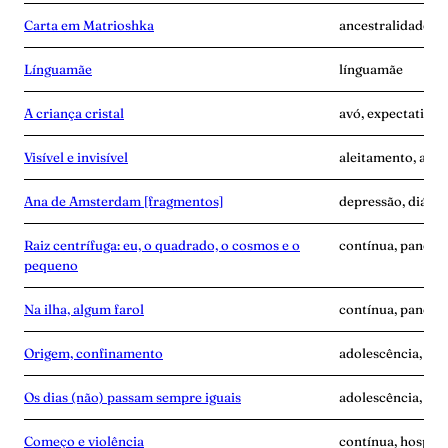
Carta em Matrioshka
ancestralidade, 
Línguamãe
línguamãe
A criança cristal
avó, expectativa
Visível e invisível
aleitamento, amas
Ana de Amsterdam [fragmentos]
depressão, diário
Raiz centrífuga: eu, o quadrado, o cosmos e o
contínua, pandemi
pequeno
Na ilha, algum farol
contínua, pandem
Origem, confinamento
adolescência, anc
Os dias (não) passam sempre iguais
adolescência, an
Começo e violência
contínua, hospita