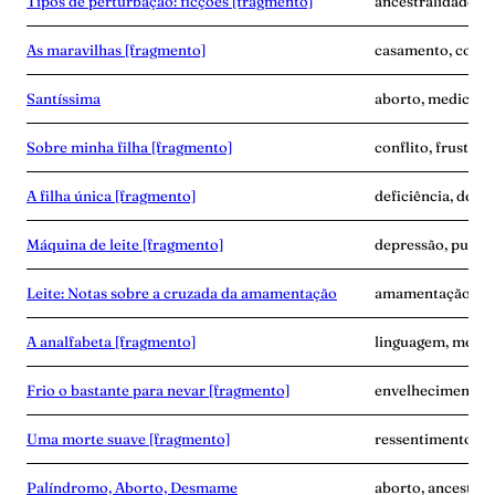
Tipos de perturbação: ficções [fragmento]
ancestralidade, d
As maravilhas [fragmento]
casamento, corpo
Santíssima
aborto, medicina,
Sobre minha filha [fragmento]
conflito, frustra
A filha única [fragmento]
deficiência, dese
Máquina de leite [fragmento]
depressão, puerpé
Leite: Notas sobre a cruzada da amamentação
amamentação, exp
A analfabeta [fragmento]
linguagem, memór
Frio o bastante para nevar [fragmento]
envelhecimento,
Uma morte suave [fragmento]
ressentimento, s
Palíndromo, Aborto, Desmame
aborto, ancestra