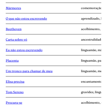
Mármores
comemoração, lín
O que não estou escrevendo
aprendizado, lín
Beethoven
acolhimento, ang
Carta sobre vó
ancestralidade, 
Eu não estou escrevendo
línguamãe, mãe-s
Placenta
línguamãe, pande
Um tronco para chamar de meu
línguamãe, memó
Elisa precisa
encantamento, l
Tom Sereno
gravidez, línguam
Procura-se
acolhimento, esc