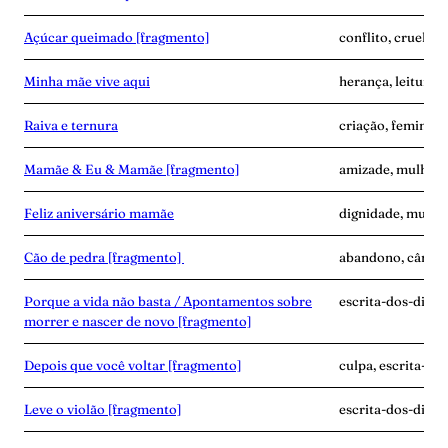
Açúcar queimado [fragmento]
conflito, cruelda
Minha mãe vive aqui
herança, leitura, 
Raiva e ternura
criação, feminism
Mamãe & Eu & Mamãe [fragmento]
amizade, mulher-n
Feliz aniversário mamãe
dignidade, mulher
Cão de pedra [fragmento]
abandono, câncer,
Porque a vida não basta / Apontamentos sobre
escrita-dos-dias, g
morrer e nascer de novo [fragmento]
Depois que você voltar [fragmento]
culpa, escrita-do
Leve o violão [fragmento]
escrita-dos-dias, 