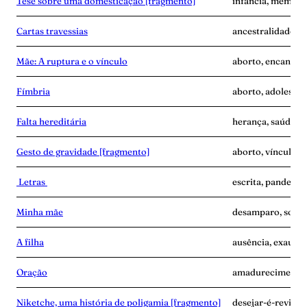
Tese sobre uma domesticação [fragmento]
infância, memória,
Cartas travessias
ancestralidade, ca
Mãe: A ruptura e o vínculo
aborto, encantam
Fímbria
aborto, adolescê
Falta hereditária
herança, saúde me
Gesto de gravidade [fragmento]
aborto, vínculo
Letras
escrita, pandemia
Minha mãe
desamparo, solidã
A filha
ausência, exaustã
Oração
amadurecimento, 
Niketche, uma história de poligamia [fragmento]
desejar-é-revide,