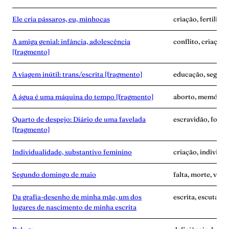
Ele cria pássaros, eu, minhocas
criação, fertilida
A amiga genial: infância, adolescência
conflito, criação
[fragmento]
A viagem inútil: trans/escrita [fragmento]
educação, segredo
A água é uma máquina do tempo [fragmento]
aborto, memória,
Quarto de despejo: Diário de uma favelada
escravidão, fome
[fragmento]
Individualidade, substantivo feminino
criação, individu
Segundo domingo de maio
falta, morte, vínc
Da grafia-desenho de minha mãe, um dos
escrita, escuta, 
lugares de nascimento de minha escrita