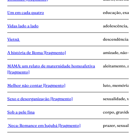
Um em cada quatro
educação, exaust
Vidas lado a lado
adolescência, des
Vietnã
descendência, ví
A história de Roma [fragmento]
amizade, não-mat
MAMA: um relato de maternidade homoafetiva
aleitamento, ama
[fragmento]
Melhor não contar [fragmento]
luto, memória, ví
Sexo e desorganização [fragmento]
sexualidade, vínc
Sob a pele fina
corpo, gravidez, 
Neca: Romance em bajubá [fragmento]
prazer, sexualidad