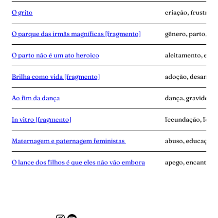
O grito
criação, frustraçã
O parque das irmãs magníficas [fragmento]
gênero, parto, pro
O parto não é um ato heroico
aleitamento, expe
Brilha como vida [fragmento]
adoção, desamor
Ao fim da dança
dança, gravidez, 
In vitro [fragmento]
fecundação, ferti
Maternagem e paternagem feministas
abuso, educação,
O lance dos filhos é que eles não vão embora
apego, encantame