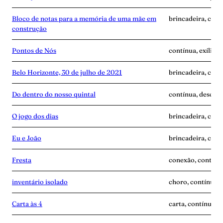
Bloco de notas para a memória de uma mãe em
brincadeira, cont
construção
Pontos de Nós
contínua, exílio,
Belo Horizonte, 30 de julho de 2021
brincadeira, cont
Do dentro do nosso quintal
contínua, descobe
O jogo dos dias
brincadeira, cont
Eu e João
brincadeira, cont
Fresta
conexão, contínua
inventário isolado
choro, contínua, 
Carta às 4
carta, contínua, 