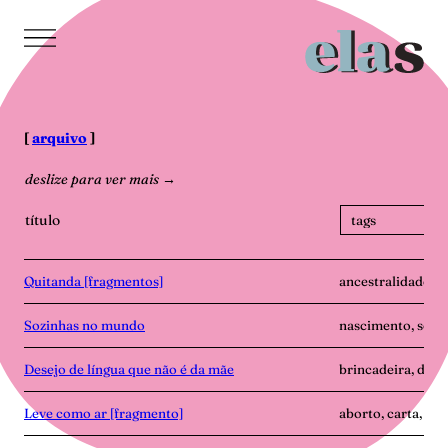
Pular
para
o
conteúdo
[
arquivo
]
deslize para ver mais →
título
Quitanda [fragmentos]
ancestralidade, h
Sozinhas no mundo
nascimento, soli
Desejo de língua que não é da mãe
brincadeira, dist
Leve como ar [fragmento]
aborto, carta, ma