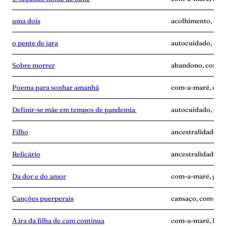
uma dois
acolhimento, com
o pente de iara
autocuidado, com
Sobre morrer
abandono, com-a-
Poema para sonhar amanhã
com-a-maré, enca
Definir-se mãe em tempos de pandemia
autocuidado, com
Filho
ancestralidade, 
Relicário
ancestralidade, 
Da dor e do amor
com-a-maré, gravi
Canções puerperais
cansaço, com-a-ma
A ira da filha de cam continua
com-a-maré, luta,