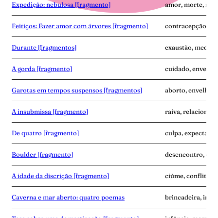
Expedição: nebulosa [fragmento]
amor, morte, nas
Feitiços: Fazer amor com árvores [fragmento]
contracepção, em
Durante [fragmentos]
exaustão, medo, 
A gorda [fragmento]
cuidado, envelhe
Garotas em tempos suspensos [fragmentos]
aborto, envelhec
A insubmissa [fragmento]
raiva, relacionam
De quatro [fragmento]
culpa, expectativa
Boulder [fragmento]
desencontro, dup
A idade da discrição [fragmento]
ciúme, conflito, 
Caverna e mar aberto: quatro poemas
brincadeira, infâ