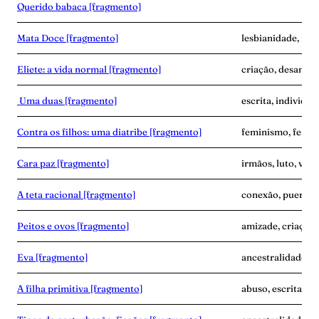
Querido babaca [fragmento]
Mata Doce [fragmento]
lesbianidade, mor
Eliete: a vida normal [fragmento]
criação, desampar
Uma duas [fragmento]
escrita, individua
Contra os filhos: uma diatribe [fragmento]
feminismo, fertil
Cara paz [fragmento]
irmãos, luto, vínc
A teta racional [fragmento]
conexão, puerpér
Peitos e ovos [fragmento]
amizade, criaçã
Eva [fragmento]
ancestralidade, 
A filha primitiva [fragmento]
abuso, escrita, vi