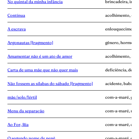
No quintal da minha infância
brincadeira, infâ
Contínua
acolhimento, con
A escrava
enlouquecimento, 
Argonautas [fragmento]
gênero, hormônios
Amamentar não é um ato de amor
acolhimento, alei
Carta de uma mãe que não quer mais
deficiência, desen
Não fossem as sílabas do sábado [fragmento]
acidente, babás, 
mãe/solo/fértil
com-a-maré, grav
Menu da separação
com-a-maré, mãe-
Ao For, Ria
com-a-maré, culp
O segundo nome de nenê
com-a-maré, edu