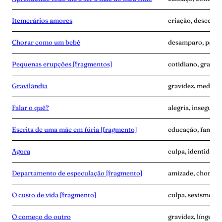
Itemerários amores
criação, descendê
Chorar como um bebê
desamparo, parto
Pequenas erupções [fragmentos]
cotidiano, gravide
Gravilândia
gravidez, medo, p
Falar o quê?
alegria, insegura
Escrita de uma mãe em fúria [fragmento]
educação, famíli
Agora
culpa, identidade
Departamento de especulação [fragmento]
amizade, choro, 
O custo de vida [fragmento]
culpa, sexismo, t
O começo do outro
gravidez, línguam