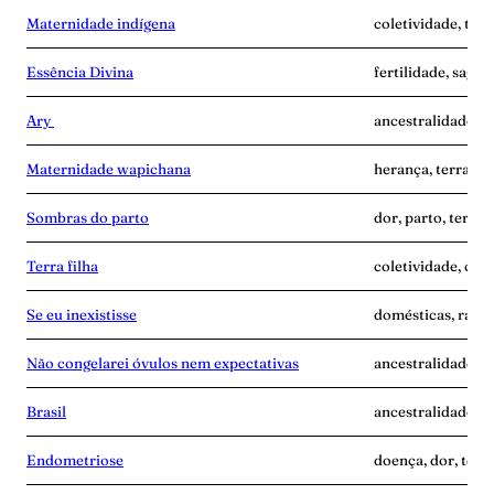
Maternidade indígena
coletividade, terr
Essência Divina
fertilidade, sagra
Ary
ancestralidade, i
Maternidade wapichana
herança, terra-gr
Sombras do parto
dor, parto, terra-
Terra filha
coletividade, cui
Se eu inexistisse
domésticas, raiva,
Não congelarei óvulos nem expectativas
ancestralidade, m
Brasil
ancestralidade, te
Endometriose
doença, dor, terr