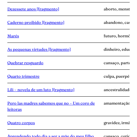
Dezessete anos [fragmento]
aborto, menstrua
Caderno proibido [fragmento]
abandono, casame
Marés
futuro, hormônio
As pequenas virtudes [fragmento]
dinheiro, educaçã
Quebrar resguardo
cansaço, parto, p
Quarto trimestre
culpa, puerpério,
Lili – novela de um luto [fragmento]
ancestralidade, 
Pero las madres sabemos que no – Um coro de
amamentação, avó,
leitoras
Quatro corpos
gravidez, irmãos, 
Aprendendo todo dia a ser a mãe do meu filho
cansaço, cotidian