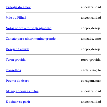
Trilogia do amor
ancestralidade, d
Mãe ou Filha?
ancestralidade, c
Notas sobre a fome [fragmento]
corpo, desejar-é-
Canção para ninar menino grande
amizade, amor, d
Desejar é revide
corpo, desejar-é-
Terra grávida
terra-grávida
Conselhos
carta, criação, te
Poema do útero
coragem, nascime
Alcançar com as mãos
ancestralidade, m
E deixar-se parir
ancestralidade, m