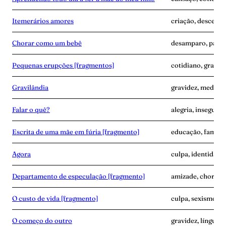
Itemerários amores
criação, descendê
Chorar como um bebê
desamparo, parto
Pequenas erupções [fragmentos]
cotidiano, gravide
Gravilândia
gravidez, medo, p
Falar o quê?
alegria, insegura
Escrita de uma mãe em fúria [fragmento]
educação, famíli
Agora
culpa, identidade
Departamento de especulação [fragmento]
amizade, choro, 
O custo de vida [fragmento]
culpa, sexismo, t
O começo do outro
gravidez, línguam