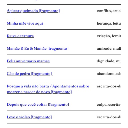
Açúcar queimado [fragmento]
conflito, cruelda
Minha mãe vive aqui
herança, leitura, 
Raiva e ternura
criação, feminism
Mamãe & Eu & Mamãe [fragmento]
amizade, mulher-n
Feliz aniversário mamãe
dignidade, mulher
Cão de pedra [fragmento]
abandono, câncer,
Porque a vida não basta / Apontamentos sobre
escrita-dos-dias, g
morrer e nascer de novo [fragmento]
Depois que você voltar [fragmento]
culpa, escrita-do
Leve o violão [fragmento]
escrita-dos-dias, 