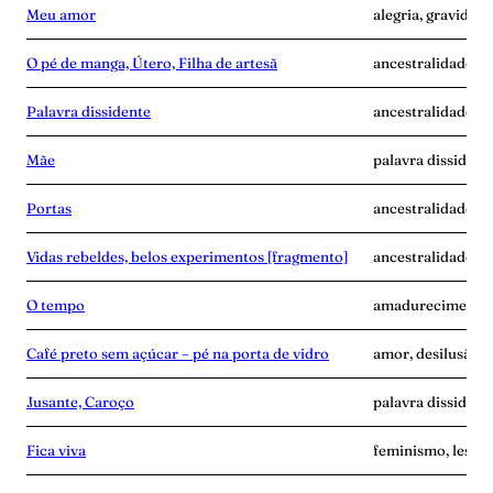
Meu amor
alegria, gravidez,
O pé de manga, Útero, Filha de artesã
ancestralidade, m
Palavra dissidente
ancestralidade, di
Mãe
palavra dissident
Portas
ancestralidade, f
Vidas rebeldes, belos experimentos [fragmento]
ancestralidade, c
O tempo
amadurecimento, 
Café preto sem açúcar – pé na porta de vidro
amor, desilusão, p
Jusante, Caroço
palavra dissident
Fica viva
feminismo, lesbia