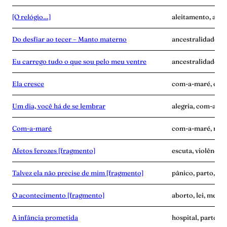
[O relógio…]
aleitamento, ance
Do desfiar ao tecer – Manto materno
ancestralidade, c
Eu carrego tudo o que sou pelo meu ventre
ancestralidade, c
Ela cresce
com-a-maré, enca
Um dia, você há de se lembrar
alegria, com-a-ma
Com-a-maré
com-a-maré, mulhe
Afetos ferozes [fragmento]
escuta, violência
Talvez ela não precise de mim [fragmento]
pânico, parto, pu
O acontecimento [fragmento]
aborto, lei, medic
A infância prometida
hospital, parto, v