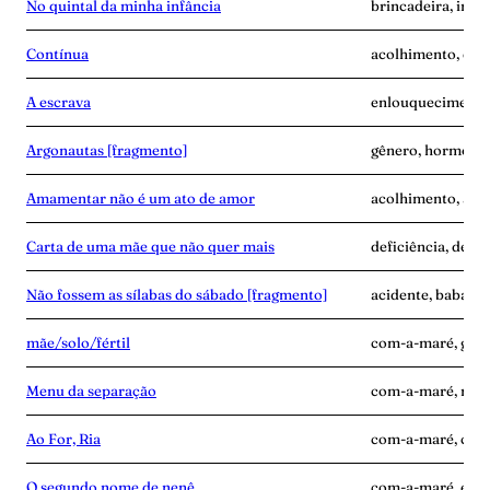
No quintal da minha infância
brincadeira, infâ
Contínua
acolhimento, con
A escrava
enlouquecimento, 
Argonautas [fragmento]
gênero, hormônios
Amamentar não é um ato de amor
acolhimento, alei
Carta de uma mãe que não quer mais
deficiência, desen
Não fossem as sílabas do sábado [fragmento]
acidente, babás, 
mãe/solo/fértil
com-a-maré, grav
Menu da separação
com-a-maré, mãe-
Ao For, Ria
com-a-maré, culp
O segundo nome de nenê
com-a-maré, edu