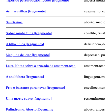
Tipos de perturbação: ficções [fragmento]
ancestralidade, d
As maravilhas [fragmento]
casamento, corpo
Santíssima
aborto, medicina,
Sobre minha filha [fragmento]
conflito, frustra
A filha única [fragmento]
deficiência, dese
Máquina de leite [fragmento]
depressão, puerpé
Leite: Notas sobre a cruzada da amamentação
amamentação, exp
A analfabeta [fragmento]
linguagem, memór
Frio o bastante para nevar [fragmento]
envelhecimento,
Uma morte suave [fragmento]
ressentimento, s
Palíndromo, Aborto, Desmame
aborto, ancestra