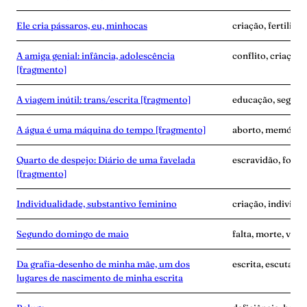
Ele cria pássaros, eu, minhocas
criação, fertilida
A amiga genial: infância, adolescência
conflito, criação
[fragmento]
A viagem inútil: trans/escrita [fragmento]
educação, segredo
A água é uma máquina do tempo [fragmento]
aborto, memória,
Quarto de despejo: Diário de uma favelada
escravidão, fome
[fragmento]
Individualidade, substantivo feminino
criação, individu
Segundo domingo de maio
falta, morte, vínc
Da grafia-desenho de minha mãe, um dos
escrita, escuta, 
lugares de nascimento de minha escrita