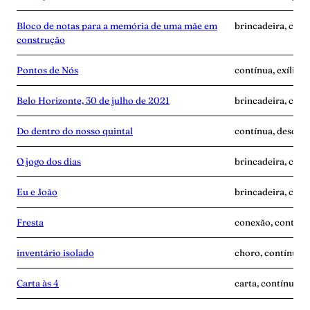
Bloco de notas para a memória de uma mãe em
brincadeira, cont
construção
Pontos de Nós
contínua, exílio,
Belo Horizonte, 30 de julho de 2021
brincadeira, cont
Do dentro do nosso quintal
contínua, descobe
O jogo dos dias
brincadeira, cont
Eu e João
brincadeira, cont
Fresta
conexão, contínua
inventário isolado
choro, contínua, 
Carta às 4
carta, contínua, 