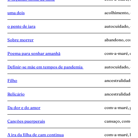
uma dois
acolhimento, com
o pente de iara
autocuidado, com
Sobre morrer
abandono, com-a-
Poema para sonhar amanhã
com-a-maré, enca
Definir-se mãe em tempos de pandemia
autocuidado, com
Filho
ancestralidade, 
Relicário
ancestralidade, 
Da dor e do amor
com-a-maré, gravi
Canções puerperais
cansaço, com-a-ma
A ira da filha de cam continua
com-a-maré, luta,