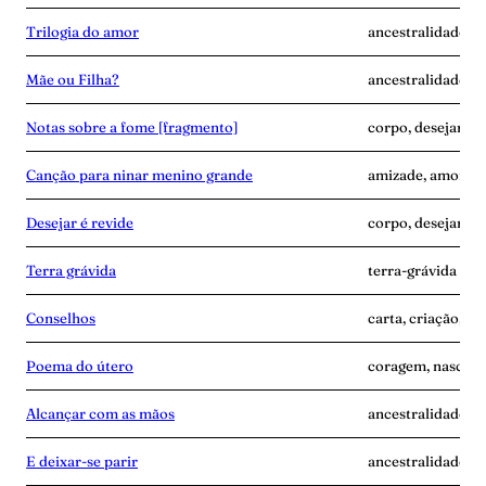
Trilogia do amor
ancestralidade, d
Mãe ou Filha?
ancestralidade, c
Notas sobre a fome [fragmento]
corpo, desejar-é-
Canção para ninar menino grande
amizade, amor, d
Desejar é revide
corpo, desejar-é-
Terra grávida
terra-grávida
Conselhos
carta, criação, te
Poema do útero
coragem, nascime
Alcançar com as mãos
ancestralidade, m
E deixar-se parir
ancestralidade, m