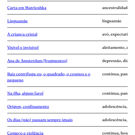
Carta em Matrioshka
ancestralidade, 
Línguamãe
línguamãe
A criança cristal
avó, expectativa
Visível e invisível
aleitamento, amas
Ana de Amsterdam [fragmentos]
depressão, diário
Raiz centrífuga: eu, o quadrado, o cosmos e o
contínua, pandemi
pequeno
Na ilha, algum farol
contínua, pandem
Origem, confinamento
adolescência, anc
Os dias (não) passam sempre iguais
adolescência, an
Começo e violência
contínua, hospita