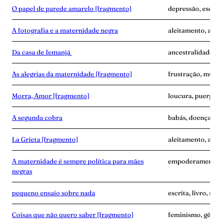
O papel de parede amarelo [fragmento]
depressão, escrita
A fotografia e a maternidade negra
aleitamento, amas
Da casa de Iemanjá
ancestralidade, e
As alegrias da maternidade [fragmento]
frustração, mulher
Morra, Amor [fragmento]
loucura, puerpér
A segunda cobra
babás, doença, exa
La Grieta [fragmento]
aleitamento, avó,
A maternidade é sempre política para mães
empoderamento, f
negras
pequeno ensaio sobre nada
escrita, livro, m
Coisas que não quero saber [fragmento]
feminismo, gêner