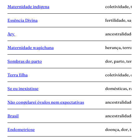
Maternidade indígena
coletividade, terr
Essência Divina
fertilidade, sagra
Ary
ancestralidade, i
Maternidade wapichana
herança, terra-gr
Sombras do parto
dor, parto, terra-
Terra filha
coletividade, cui
Se eu inexistisse
domésticas, raiva,
Não congelarei óvulos nem expectativas
ancestralidade, m
Brasil
ancestralidade, te
Endometriose
doença, dor, terr