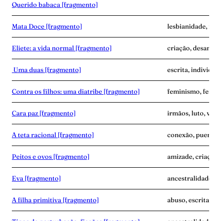
Querido babaca [fragmento]
Mata Doce [fragmento]
lesbianidade, mor
Eliete: a vida normal [fragmento]
criação, desampar
Uma duas [fragmento]
escrita, individua
Contra os filhos: uma diatribe [fragmento]
feminismo, fertil
Cara paz [fragmento]
irmãos, luto, vínc
A teta racional [fragmento]
conexão, puerpér
Peitos e ovos [fragmento]
amizade, criaçã
Eva [fragmento]
ancestralidade, 
A filha primitiva [fragmento]
abuso, escrita, vi