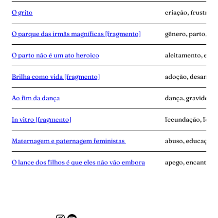
O grito
criação, frustraçã
O parque das irmãs magníficas [fragmento]
gênero, parto, pro
O parto não é um ato heroico
aleitamento, expe
Brilha como vida [fragmento]
adoção, desamor
Ao fim da dança
dança, gravidez, 
In vitro [fragmento]
fecundação, ferti
Maternagem e paternagem feministas
abuso, educação,
O lance dos filhos é que eles não vão embora
apego, encantame