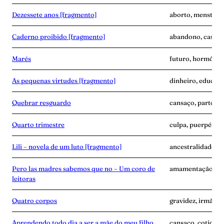
Dezessete anos [fragmento]
aborto, menstrua
Caderno proibido [fragmento]
abandono, casame
Marés
futuro, hormônio
As pequenas virtudes [fragmento]
dinheiro, educaçã
Quebrar resguardo
cansaço, parto, p
Quarto trimestre
culpa, puerpério,
Lili – novela de um luto [fragmento]
ancestralidade, 
Pero las madres sabemos que no – Um coro de
amamentação, avó,
leitoras
Quatro corpos
gravidez, irmãos, 
Aprendendo todo dia a ser a mãe do meu filho
cansaço, cotidian