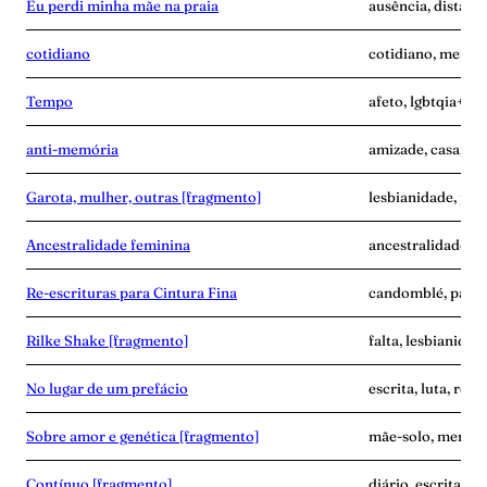
Eu perdi minha mãe na praia
ausência, distânc
cotidiano
cotidiano, memóri
Tempo
afeto, lgbtqia+, p
anti-memória
amizade, casa, me
Garota, mulher, outras [fragmento]
lesbianidade, pala
Ancestralidade feminina
ancestralidade, m
Re-escrituras para Cintura Fina
candomblé, palavr
Rilke Shake [fragmento]
falta, lesbianidad
No lugar de um prefácio
escrita, luta, resi
Sobre amor e genética [fragmento]
mãe-solo, memóri
Contínuo [fragmento]
diário, escrita, 