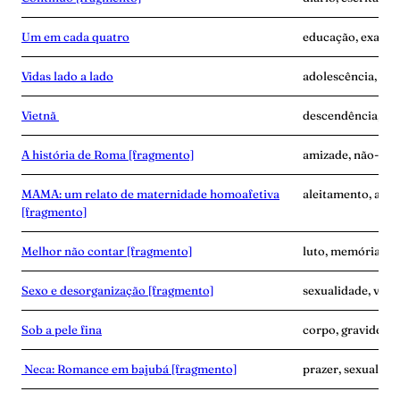
Um em cada quatro
educação, exaust
Vidas lado a lado
adolescência, des
Vietnã
descendência, ví
A história de Roma [fragmento]
amizade, não-mat
MAMA: um relato de maternidade homoafetiva
aleitamento, ama
[fragmento]
Melhor não contar [fragmento]
luto, memória, ví
Sexo e desorganização [fragmento]
sexualidade, vínc
Sob a pele fina
corpo, gravidez, 
Neca: Romance em bajubá [fragmento]
prazer, sexualidad