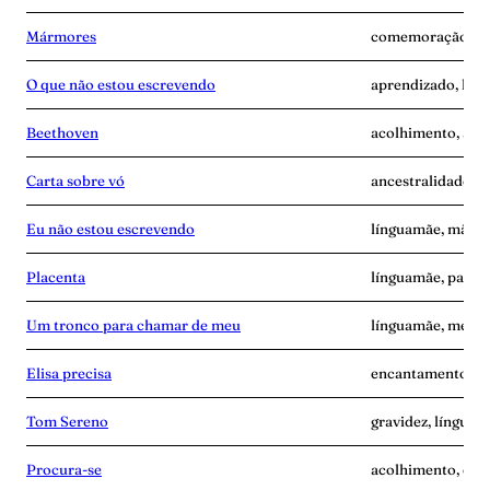
Mármores
comemoração, lín
O que não estou escrevendo
aprendizado, lín
Beethoven
acolhimento, ang
Carta sobre vó
ancestralidade, 
Eu não estou escrevendo
línguamãe, mãe-s
Placenta
línguamãe, pande
Um tronco para chamar de meu
línguamãe, memó
Elisa precisa
encantamento, l
Tom Sereno
gravidez, línguam
Procura-se
acolhimento, esc