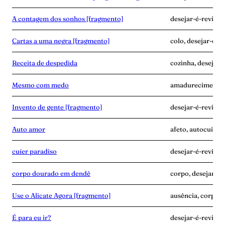
A contagem dos sonhos [fragmento]
desejar-é-revide
Cartas a uma negra [fragmento]
colo, desejar-é-r
Receita de despedida
cozinha, desejar-é
Mesmo com medo
amadurecimento, 
Invento de gente [fragmento]
desejar-é-revide,
Auto amor
afeto, autocuidad
cuíer paradiso
desejar-é-revide, 
corpo dourado em dendê
corpo, desejar-é
Use o Alicate Agora [fragmento]
ausência, corpo, 
É para eu ir?
desejar-é-revide,