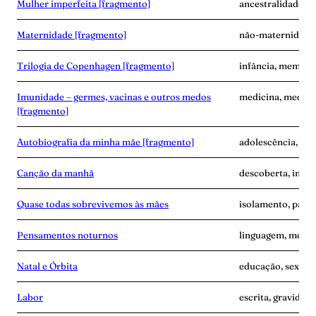
Mulher imperfeita [fragmento]
ancestralidade, e
Maternidade [fragmento]
não-maternidade,
Trilogia de Copenhagen [fragmento]
infância, memóri
Imunidade – germes, vacinas e outros medos
medicina, medo, 
[fragmento]
Autobiografia da minha mãe [fragmento]
adolescência, ma
Canção da manhã
descoberta, inse
Quase todas sobrevivemos às mães
isolamento, pand
Pensamentos noturnos
linguagem, memó
Natal e Órbita
educação, sexo, s
Labor
escrita, gravidez,