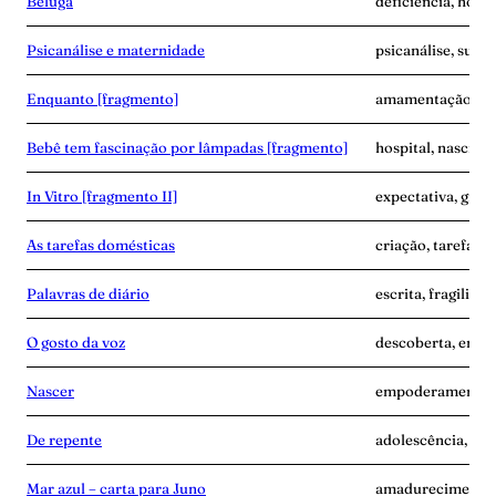
Beluga
deficiência, hospit
Psicanálise e maternidade
psicanálise, subje
Enquanto [fragmento]
amamentação, cor
Bebê tem fascinação por lâmpadas [fragmento]
hospital, nascime
In Vitro [fragmento II]
expectativa, grav
As tarefas domésticas
criação, tarefa, v
Palavras de diário
escrita, fragilida
O gosto da voz
descoberta, empo
Nascer
empoderamento, 
De repente
adolescência, sep
Mar azul – carta para Juno
amadurecimento,