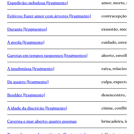
Expedição: nebulosa [fragmento]
amor, morte, nas
Feitiços: Fazer amor com árvores [fragmento]
contracepção, em
Durante [fragmentos]
exaustão, medo, 
A gorda [fragmento]
cuidado, envelhe
Garotas em tempos suspensos [fragmentos]
aborto, envelhec
A insubmissa [fragmento]
raiva, relacionam
De quatro [fragmento]
culpa, expectativa
Boulder [fragmento]
desencontro, dup
A idade da discrição [fragmento]
ciúme, conflito, 
Caverna e mar aberto: quatro poemas
brincadeira, infâ