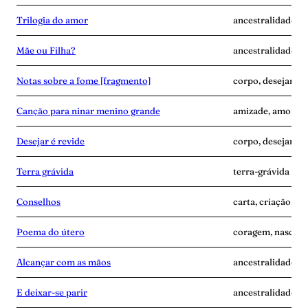
Trilogia do amor
ancestralidade, d
Mãe ou Filha?
ancestralidade, c
Notas sobre a fome [fragmento]
corpo, desejar-é-
Canção para ninar menino grande
amizade, amor, d
Desejar é revide
corpo, desejar-é-
Terra grávida
terra-grávida
Conselhos
carta, criação, te
Poema do útero
coragem, nascime
Alcançar com as mãos
ancestralidade, m
E deixar-se parir
ancestralidade, m