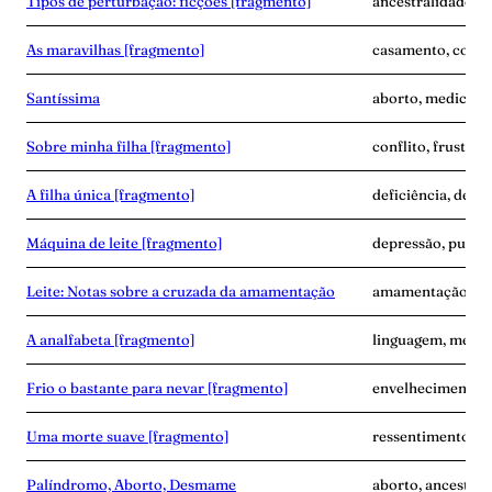
Tipos de perturbação: ficções [fragmento]
ancestralidade, d
As maravilhas [fragmento]
casamento, corpo
Santíssima
aborto, medicina,
Sobre minha filha [fragmento]
conflito, frustra
A filha única [fragmento]
deficiência, dese
Máquina de leite [fragmento]
depressão, puerpé
Leite: Notas sobre a cruzada da amamentação
amamentação, exp
A analfabeta [fragmento]
linguagem, memór
Frio o bastante para nevar [fragmento]
envelhecimento,
Uma morte suave [fragmento]
ressentimento, s
Palíndromo, Aborto, Desmame
aborto, ancestra