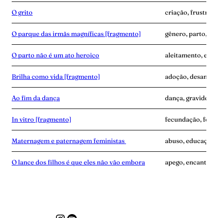
O grito
criação, frustraçã
O parque das irmãs magníficas [fragmento]
gênero, parto, pro
O parto não é um ato heroico
aleitamento, expe
Brilha como vida [fragmento]
adoção, desamor
Ao fim da dança
dança, gravidez, 
In vitro [fragmento]
fecundação, ferti
Maternagem e paternagem feministas
abuso, educação,
O lance dos filhos é que eles não vão embora
apego, encantame