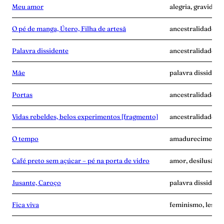
Meu amor
alegria, gravidez,
O pé de manga, Útero, Filha de artesã
ancestralidade, m
Palavra dissidente
ancestralidade, di
Mãe
palavra dissident
Portas
ancestralidade, f
Vidas rebeldes, belos experimentos [fragmento]
ancestralidade, c
O tempo
amadurecimento, 
Café preto sem açúcar – pé na porta de vidro
amor, desilusão, p
Jusante, Caroço
palavra dissident
Fica viva
feminismo, lesbia