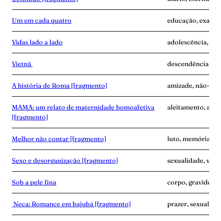
Um em cada quatro
educação, exaust
Vidas lado a lado
adolescência, des
Vietnã
descendência, ví
A história de Roma [fragmento]
amizade, não-mat
MAMA: um relato de maternidade homoafetiva
aleitamento, ama
[fragmento]
Melhor não contar [fragmento]
luto, memória, ví
Sexo e desorganização [fragmento]
sexualidade, vínc
Sob a pele fina
corpo, gravidez, 
Neca: Romance em bajubá [fragmento]
prazer, sexualidad