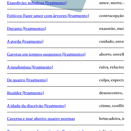
Expedição: nebulosa [fragmento]
amor, morte, nas
Feitiços: Fazer amor com árvores [fragmento]
contracepção, em
Durante [fragmentos]
exaustão, medo, 
A gorda [fragmento]
cuidado, envelhe
Garotas em tempos suspensos [fragmentos]
aborto, envelhec
A insubmissa [fragmento]
raiva, relacionam
De quatro [fragmento]
culpa, expectativa
Boulder [fragmento]
desencontro, dup
A idade da discrição [fragmento]
ciúme, conflito, 
Caverna e mar aberto: quatro poemas
brincadeira, infâ