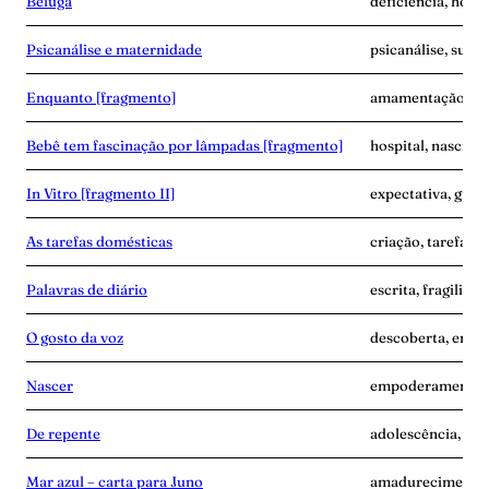
Beluga
deficiência, hospit
Psicanálise e maternidade
psicanálise, subje
Enquanto [fragmento]
amamentação, cor
Bebê tem fascinação por lâmpadas [fragmento]
hospital, nascime
In Vitro [fragmento II]
expectativa, grav
As tarefas domésticas
criação, tarefa, v
Palavras de diário
escrita, fragilida
O gosto da voz
descoberta, empo
Nascer
empoderamento, 
De repente
adolescência, sep
Mar azul – carta para Juno
amadurecimento,