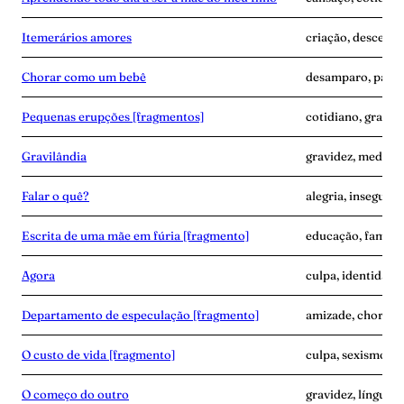
Itemerários amores
criação, descendê
Chorar como um bebê
desamparo, parto
Pequenas erupções [fragmentos]
cotidiano, gravide
Gravilândia
gravidez, medo, p
Falar o quê?
alegria, insegura
Escrita de uma mãe em fúria [fragmento]
educação, famíli
Agora
culpa, identidade
Departamento de especulação [fragmento]
amizade, choro, 
O custo de vida [fragmento]
culpa, sexismo, t
O começo do outro
gravidez, línguam