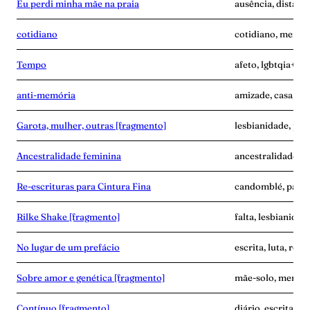
Eu perdi minha mãe na praia
ausência, distânc
cotidiano
cotidiano, memóri
Tempo
afeto, lgbtqia+, p
anti-memória
amizade, casa, me
Garota, mulher, outras [fragmento]
lesbianidade, pala
Ancestralidade feminina
ancestralidade, m
Re-escrituras para Cintura Fina
candomblé, palavr
Rilke Shake [fragmento]
falta, lesbianidad
No lugar de um prefácio
escrita, luta, resi
Sobre amor e genética [fragmento]
mãe-solo, memóri
Contínuo [fragmento]
diário, escrita, 