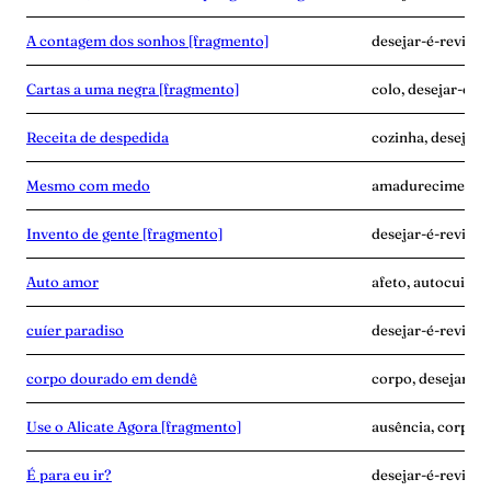
A contagem dos sonhos [fragmento]
desejar-é-revide
Cartas a uma negra [fragmento]
colo, desejar-é-r
Receita de despedida
cozinha, desejar-é
Mesmo com medo
amadurecimento, 
Invento de gente [fragmento]
desejar-é-revide,
Auto amor
afeto, autocuidad
cuíer paradiso
desejar-é-revide, 
corpo dourado em dendê
corpo, desejar-é
Use o Alicate Agora [fragmento]
ausência, corpo, 
É para eu ir?
desejar-é-revide,