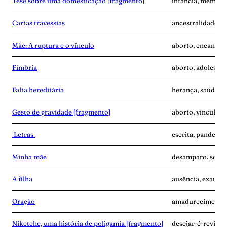
Tese sobre uma domesticação [fragmento]
infância, memória,
Cartas travessias
ancestralidade, ca
Mãe: A ruptura e o vínculo
aborto, encantam
Fímbria
aborto, adolescê
Falta hereditária
herança, saúde me
Gesto de gravidade [fragmento]
aborto, vínculo
Letras
escrita, pandemia
Minha mãe
desamparo, solidã
A filha
ausência, exaustã
Oração
amadurecimento, 
Niketche, uma história de poligamia [fragmento]
desejar-é-revide,