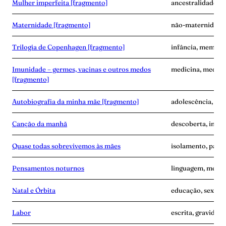
Mulher imperfeita [fragmento]
ancestralidade, e
Maternidade [fragmento]
não-maternidade,
Trilogia de Copenhagen [fragmento]
infância, memóri
Imunidade – germes, vacinas e outros medos
medicina, medo, 
[fragmento]
Autobiografia da minha mãe [fragmento]
adolescência, ma
Canção da manhã
descoberta, inse
Quase todas sobrevivemos às mães
isolamento, pand
Pensamentos noturnos
linguagem, memó
Natal e Órbita
educação, sexo, s
Labor
escrita, gravidez,