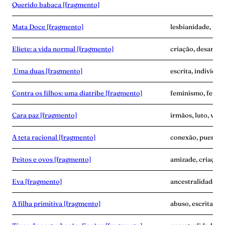
Querido babaca [fragmento]
Mata Doce [fragmento]
lesbianidade, mor
Eliete: a vida normal [fragmento]
criação, desampar
Uma duas [fragmento]
escrita, individua
Contra os filhos: uma diatribe [fragmento]
feminismo, fertil
Cara paz [fragmento]
irmãos, luto, vínc
A teta racional [fragmento]
conexão, puerpér
Peitos e ovos [fragmento]
amizade, criaçã
Eva [fragmento]
ancestralidade, 
A filha primitiva [fragmento]
abuso, escrita, vi