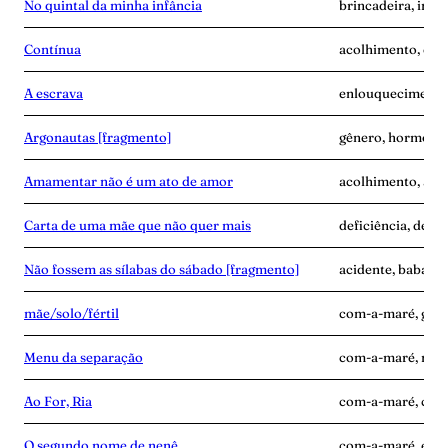
No quintal da minha infância
brincadeira, infâ
Contínua
acolhimento, con
A escrava
enlouquecimento, 
Argonautas [fragmento]
gênero, hormônios
Amamentar não é um ato de amor
acolhimento, alei
Carta de uma mãe que não quer mais
deficiência, desen
Não fossem as sílabas do sábado [fragmento]
acidente, babás, 
mãe/solo/fértil
com-a-maré, grav
Menu da separação
com-a-maré, mãe-
Ao For, Ria
com-a-maré, culp
O segundo nome de nenê
com-a-maré, edu