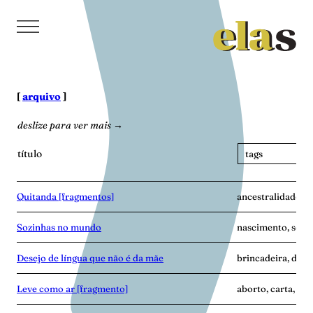
Pular
para
o
conteúdo
[
arquivo
]
deslize para ver mais →
título
Quitanda [fragmentos]
ancestralidade, h
Sozinhas no mundo
nascimento, soli
Desejo de língua que não é da mãe
brincadeira, dist
Leve como ar [fragmento]
aborto, carta, ma