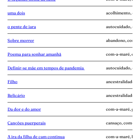
uma dois
acolhimento, com
o pente de iara
autocuidado, com
Sobre morrer
abandono, com-a-
Poema para sonhar amanhã
com-a-maré, enca
Definir-se mãe em tempos de pandemia
autocuidado, com
Filho
ancestralidade, 
Relicário
ancestralidade, 
Da dor e do amor
com-a-maré, gravi
Canções puerperais
cansaço, com-a-ma
A ira da filha de cam continua
com-a-maré, luta,