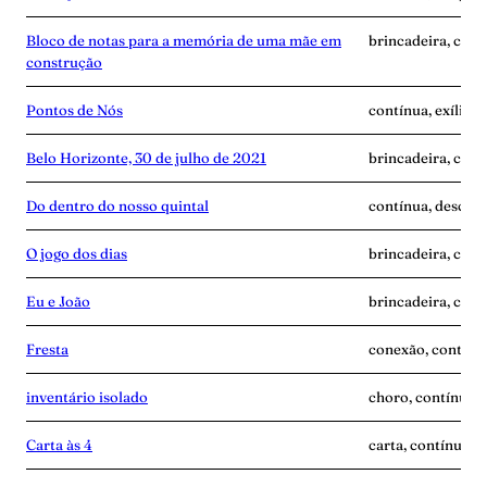
Bloco de notas para a memória de uma mãe em
brincadeira, cont
construção
Pontos de Nós
contínua, exílio,
Belo Horizonte, 30 de julho de 2021
brincadeira, cont
Do dentro do nosso quintal
contínua, descobe
O jogo dos dias
brincadeira, cont
Eu e João
brincadeira, cont
Fresta
conexão, contínua
inventário isolado
choro, contínua, 
Carta às 4
carta, contínua, 