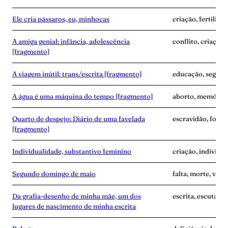
Ele cria pássaros, eu, minhocas
criação, fertilida
A amiga genial: infância, adolescência
conflito, criação
[fragmento]
A viagem inútil: trans/escrita [fragmento]
educação, segredo
A água é uma máquina do tempo [fragmento]
aborto, memória,
Quarto de despejo: Diário de uma favelada
escravidão, fome
[fragmento]
Individualidade, substantivo feminino
criação, individu
Segundo domingo de maio
falta, morte, vínc
Da grafia-desenho de minha mãe, um dos
escrita, escuta, 
lugares de nascimento de minha escrita