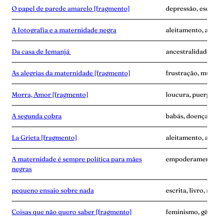
O papel de parede amarelo [fragmento]
depressão, escrita
A fotografia e a maternidade negra
aleitamento, amas
Da casa de Iemanjá
ancestralidade, e
As alegrias da maternidade [fragmento]
frustração, mulher
Morra, Amor [fragmento]
loucura, puerpér
A segunda cobra
babás, doença, exa
La Grieta [fragmento]
aleitamento, avó,
A maternidade é sempre política para mães
empoderamento, f
negras
pequeno ensaio sobre nada
escrita, livro, m
Coisas que não quero saber [fragmento]
feminismo, gêner