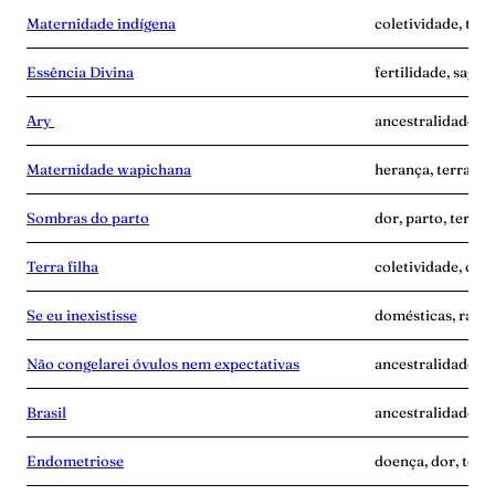
Maternidade indígena
coletividade, terr
Essência Divina
fertilidade, sagra
Ary
ancestralidade, i
Maternidade wapichana
herança, terra-gr
Sombras do parto
dor, parto, terra-
Terra filha
coletividade, cui
Se eu inexistisse
domésticas, raiva,
Não congelarei óvulos nem expectativas
ancestralidade, m
Brasil
ancestralidade, te
Endometriose
doença, dor, terr