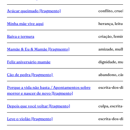
Açúcar queimado [fragmento]
conflito, cruelda
Minha mãe vive aqui
herança, leitura, 
Raiva e ternura
criação, feminism
Mamãe & Eu & Mamãe [fragmento]
amizade, mulher-n
Feliz aniversário mamãe
dignidade, mulher
Cão de pedra [fragmento]
abandono, câncer,
Porque a vida não basta / Apontamentos sobre
escrita-dos-dias, g
morrer e nascer de novo [fragmento]
Depois que você voltar [fragmento]
culpa, escrita-do
Leve o violão [fragmento]
escrita-dos-dias, 