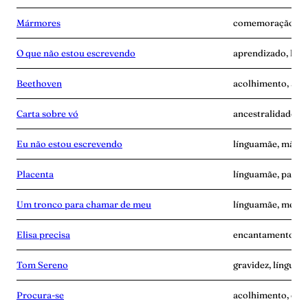
Mármores
comemoração, lín
O que não estou escrevendo
aprendizado, lín
Beethoven
acolhimento, ang
Carta sobre vó
ancestralidade, 
Eu não estou escrevendo
línguamãe, mãe-s
Placenta
línguamãe, pande
Um tronco para chamar de meu
línguamãe, memó
Elisa precisa
encantamento, l
Tom Sereno
gravidez, línguam
Procura-se
acolhimento, esc