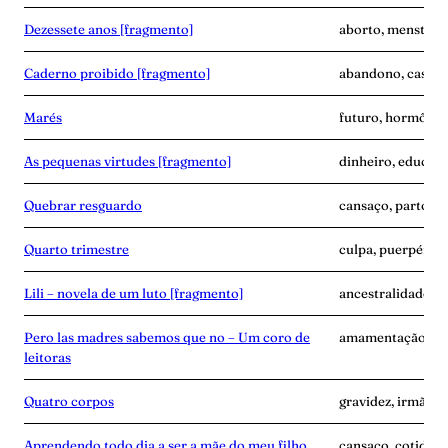
Dezessete anos [fragmento]
aborto, menstrua
Caderno proibido [fragmento]
abandono, casame
Marés
futuro, hormônio
As pequenas virtudes [fragmento]
dinheiro, educaçã
Quebrar resguardo
cansaço, parto, p
Quarto trimestre
culpa, puerpério,
Lili – novela de um luto [fragmento]
ancestralidade, 
Pero las madres sabemos que no – Um coro de
amamentação, avó,
leitoras
Quatro corpos
gravidez, irmãos, 
Aprendendo todo dia a ser a mãe do meu filho
cansaço, cotidian