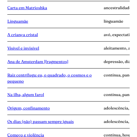
Carta em Matrioshka
ancestralidade, 
Línguamãe
línguamãe
A criança cristal
avó, expectativa
Visível e invisível
aleitamento, amas
Ana de Amsterdam [fragmentos]
depressão, diário
Raiz centrífuga: eu, o quadrado, o cosmos e o
contínua, pandemi
pequeno
Na ilha, algum farol
contínua, pandem
Origem, confinamento
adolescência, anc
Os dias (não) passam sempre iguais
adolescência, an
Começo e violência
contínua, hospita