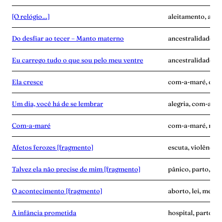
[O relógio…]
aleitamento, ance
Do desfiar ao tecer – Manto materno
ancestralidade, c
Eu carrego tudo o que sou pelo meu ventre
ancestralidade, c
Ela cresce
com-a-maré, enca
Um dia, você há de se lembrar
alegria, com-a-ma
Com-a-maré
com-a-maré, mulhe
Afetos ferozes [fragmento]
escuta, violência
Talvez ela não precise de mim [fragmento]
pânico, parto, pu
O acontecimento [fragmento]
aborto, lei, medic
A infância prometida
hospital, parto, v