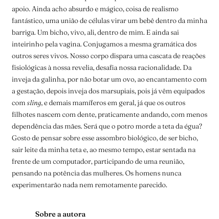
apoio. Ainda acho absurdo e mágico, coisa de realismo
fantástico, uma união de células virar um bebê dentro da minha
barriga. Um bicho, vivo, ali, dentro de mim. E ainda sai
inteirinho pela vagina. Conjugamos a mesma gramática dos
outros seres vivos. Nosso corpo dispara uma cascata de reações
fisiológicas à nossa revelia, desafia nossa racionalidade. Da
inveja da galinha, por não botar um ovo, ao encantamento com
a gestação, depois inveja dos marsupiais, pois já vêm equipados
com
sling
, e demais mamíferos em geral, já que os outros
filhotes nascem com dente, praticamente andando, com menos
dependência das mães. Será que o potro morde a teta da égua?
Gosto de pensar sobre esse assombro biológico, de ser bicho,
sair leite da minha teta e, ao mesmo tempo, estar sentada na
frente de um computador, participando de uma reunião,
pensando na potência das mulheres. Os homens nunca
experimentarão nada nem remotamente parecido.
Sobre a autora