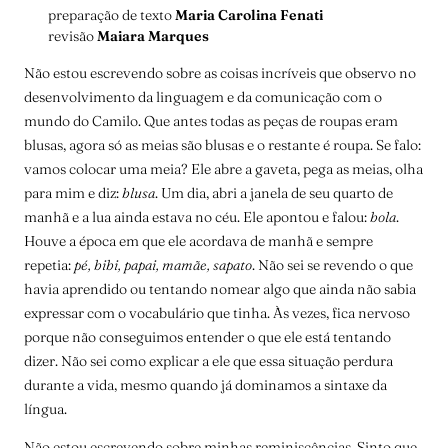
preparação de texto
Maria Carolina Fenati
revisão
Maiara Marques
Não estou escrevendo sobre as coisas incríveis que observo no
desenvolvimento da linguagem e da comunicação com o
mundo do Camilo. Que antes todas as peças de roupas eram
blusas, agora só as meias são blusas e o restante é roupa. Se falo:
vamos colocar uma meia? Ele abre a gaveta, pega as meias, olha
para mim e diz:
blusa
. Um dia, abri a janela de seu quarto de
manhã e a lua ainda estava no céu. Ele apontou e falou:
bola
.
Houve a época em que ele acordava de manhã e sempre
repetia:
pé, bibi, papai, mamãe, sapato
. Não sei se revendo o que
havia aprendido ou tentando nomear algo que ainda não sabia
expressar com o vocabulário que tinha. Às vezes, fica nervoso
porque não conseguimos entender o que ele está tentando
dizer. Não sei como explicar a ele que essa situação perdura
durante a vida, mesmo quando já dominamos a sintaxe da
língua.
Não estou escrevendo sobre minhas reminiscências. Sinto que