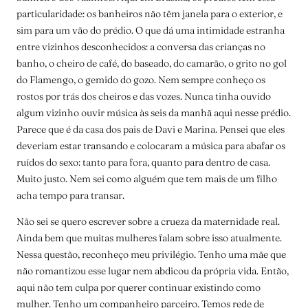
particularidade: os banheiros não têm janela para o exterior, e
sim para um vão do prédio. O que dá uma intimidade estranha
entre vizinhos desconhecidos: a conversa das crianças no
banho, o cheiro de café, do baseado, do camarão, o grito no gol
do Flamengo, o gemido do gozo. Nem sempre conheço os
rostos por trás dos cheiros e das vozes. Nunca tinha ouvido
algum vizinho ouvir música às seis da manhã aqui nesse prédio.
Parece que é da casa dos pais de Davi e Marina. Pensei que eles
deveriam estar transando e colocaram a música para abafar os
ruídos do sexo: tanto para fora, quanto para dentro de casa.
Muito justo. Nem sei como alguém que tem mais de um filho
acha tempo para transar.
Não sei se quero escrever sobre a crueza da maternidade real.
Ainda bem que muitas mulheres falam sobre isso atualmente.
Nessa questão, reconheço meu privilégio. Tenho uma mãe que
não romantizou esse lugar nem abdicou da própria vida. Então,
aqui não tem culpa por querer continuar existindo como
mulher. Tenho um companheiro parceiro. Temos rede de