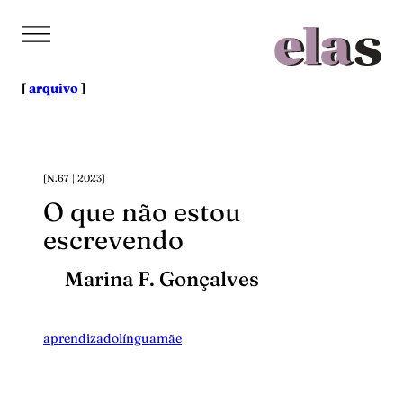
Pular
para
o
conteúdo
[
arquivo
]
[N.67 | 2023]
O que não estou
escrevendo
Marina F. Gonçalves
aprendizado
línguamãe