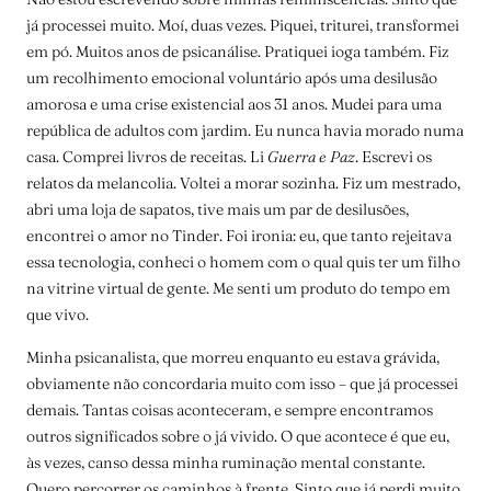
já processei muito. Moí, duas vezes. Piquei, triturei, transformei
em pó. Muitos anos de psicanálise. Pratiquei ioga também. Fiz
um recolhimento emocional voluntário após uma desilusão
amorosa e uma crise existencial aos 31 anos. Mudei para uma
república de adultos com jardim. Eu nunca havia morado numa
casa. Comprei livros de receitas. Li
Guerra e Paz
. Escrevi os
relatos da melancolia. Voltei a morar sozinha. Fiz um mestrado,
abri uma loja de sapatos, tive mais um par de desilusões,
encontrei o amor no Tinder. Foi ironia: eu, que tanto rejeitava
essa tecnologia, conheci o homem com o qual quis ter um filho
na vitrine virtual de gente. Me senti um produto do tempo em
que vivo.
Minha psicanalista, que morreu enquanto eu estava grávida,
obviamente não concordaria muito com isso – que já processei
demais. Tantas coisas aconteceram, e sempre encontramos
outros significados sobre o já vivido. O que acontece é que eu,
às vezes, canso dessa minha ruminação mental constante.
Quero percorrer os caminhos à frente. Sinto que já perdi muito