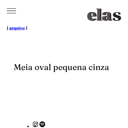
Pular
para
o
conteúdo
[
arquivo
]
Meia oval pequena cinza
Instagram
Spotify