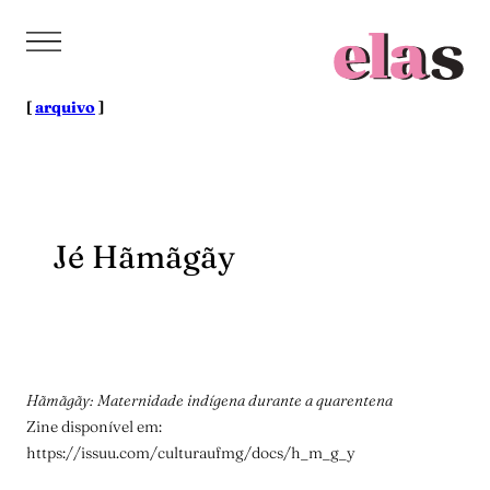
Pular
para
o
conteúdo
[
arquivo
]
Jé Hãmãgãy
Hãmãgãy: Maternidade indígena durante a quarentena
Zine disponível em:
https://issuu.com/culturaufmg/docs/h_m_g_y