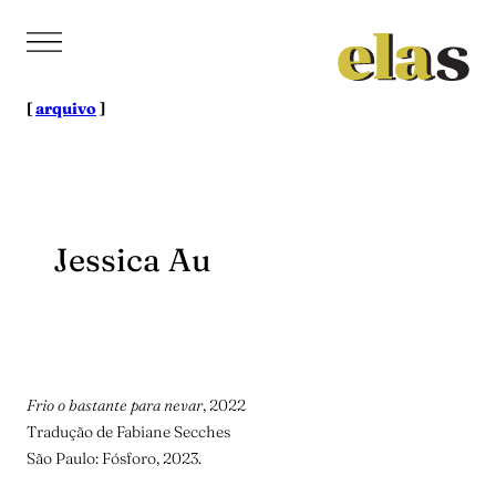
Pular
para
o
conteúdo
[
arquivo
]
Jessica Au
Frio o bastante para nevar
, 2022
Tradução de Fabiane Secches
São Paulo: Fósforo, 2023.