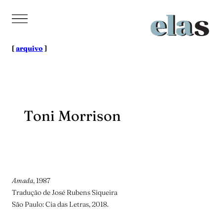
Pular
para
o
conteúdo
[
arquivo
]
Toni Morrison
Amada
, 1987
Tradução de José Rubens Siqueira
São Paulo: Cia das Letras, 2018.