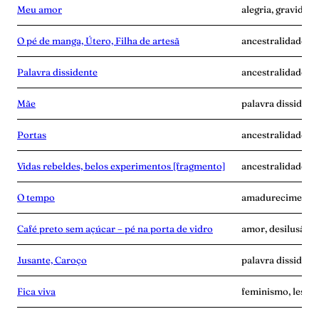
Meu amor
alegria, gravidez,
O pé de manga, Útero, Filha de artesã
ancestralidade, m
Palavra dissidente
ancestralidade, di
Mãe
palavra dissident
Portas
ancestralidade, f
Vidas rebeldes, belos experimentos [fragmento]
ancestralidade, c
O tempo
amadurecimento, 
Café preto sem açúcar – pé na porta de vidro
amor, desilusão, p
Jusante, Caroço
palavra dissident
Fica viva
feminismo, lesbia