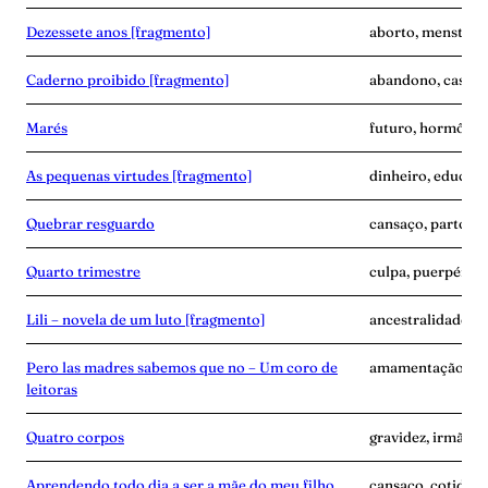
Dezessete anos [fragmento]
aborto, menstrua
Caderno proibido [fragmento]
abandono, casame
Marés
futuro, hormônio
As pequenas virtudes [fragmento]
dinheiro, educaçã
Quebrar resguardo
cansaço, parto, p
Quarto trimestre
culpa, puerpério,
Lili – novela de um luto [fragmento]
ancestralidade, 
Pero las madres sabemos que no – Um coro de
amamentação, avó,
leitoras
Quatro corpos
gravidez, irmãos, 
Aprendendo todo dia a ser a mãe do meu filho
cansaço, cotidian