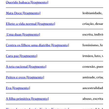
Querido babaca [fragmento]
Mata Doce [fragmento]
lesbianidade, mor
Eliete: a vida normal [fragmento]
criação, desampar
Uma duas [fragmento]
escrita, individua
Contra os filhos: uma diatribe [fragmento]
feminismo, fertil
Cara paz [fragmento]
irmãos, luto, vínc
A teta racional [fragmento]
conexão, puerpér
Peitos e ovos [fragmento]
amizade, criaçã
Eva [fragmento]
ancestralidade, 
A filha primitiva [fragmento]
abuso, escrita, vi