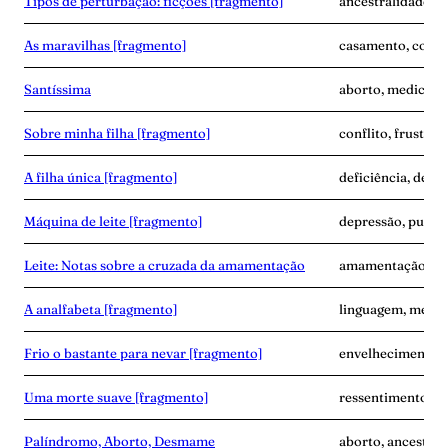
Tipos de perturbação: ficções [fragmento]
ancestralidade, d
As maravilhas [fragmento]
casamento, corpo
Santíssima
aborto, medicina,
Sobre minha filha [fragmento]
conflito, frustra
A filha única [fragmento]
deficiência, dese
Máquina de leite [fragmento]
depressão, puerpé
Leite: Notas sobre a cruzada da amamentação
amamentação, exp
A analfabeta [fragmento]
linguagem, memór
Frio o bastante para nevar [fragmento]
envelhecimento,
Uma morte suave [fragmento]
ressentimento, s
Palíndromo, Aborto, Desmame
aborto, ancestra