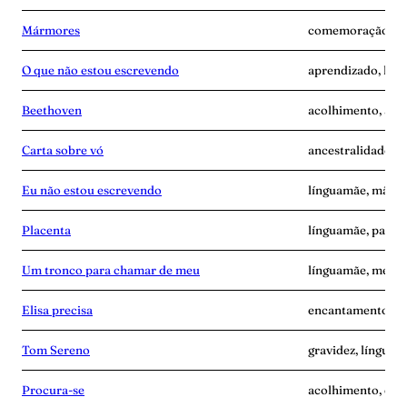
Mármores
comemoração, lín
O que não estou escrevendo
aprendizado, lín
Beethoven
acolhimento, ang
Carta sobre vó
ancestralidade, 
Eu não estou escrevendo
línguamãe, mãe-s
Placenta
línguamãe, pande
Um tronco para chamar de meu
línguamãe, memó
Elisa precisa
encantamento, l
Tom Sereno
gravidez, línguam
Procura-se
acolhimento, esc