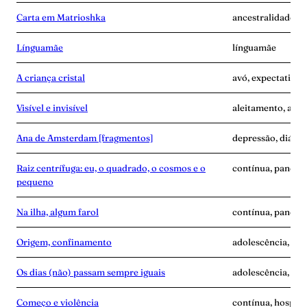
Carta em Matrioshka
ancestralidade, 
Línguamãe
línguamãe
A criança cristal
avó, expectativa
Visível e invisível
aleitamento, amas
Ana de Amsterdam [fragmentos]
depressão, diário
Raiz centrífuga: eu, o quadrado, o cosmos e o
contínua, pandemi
pequeno
Na ilha, algum farol
contínua, pandem
Origem, confinamento
adolescência, anc
Os dias (não) passam sempre iguais
adolescência, an
Começo e violência
contínua, hospita