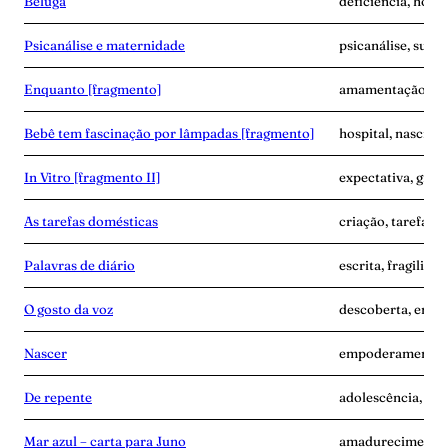
Beluga
deficiência, hospit
Psicanálise e maternidade
psicanálise, subje
Enquanto [fragmento]
amamentação, cor
Bebê tem fascinação por lâmpadas [fragmento]
hospital, nascime
In Vitro [fragmento II]
expectativa, grav
As tarefas domésticas
criação, tarefa, v
Palavras de diário
escrita, fragilida
O gosto da voz
descoberta, empo
Nascer
empoderamento, 
De repente
adolescência, sep
Mar azul – carta para Juno
amadurecimento,