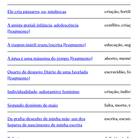
Ele cria pássaros, eu, minhocas
criação, fertilida
A amiga genial: infância, adolescência
conflito, criação
[fragmento]
A viagem inútil: trans/escrita [fragmento]
educação, segredo
A água é uma máquina do tempo [fragmento]
aborto, memória,
Quarto de despejo: Diário de uma favelada
escravidão, fome
[fragmento]
Individualidade, substantivo feminino
criação, individu
Segundo domingo de maio
falta, morte, vínc
Da grafia-desenho de minha mãe, um dos
escrita, escuta, 
lugares de nascimento de minha escrita