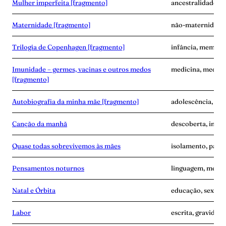
Mulher imperfeita [fragmento]
ancestralidade, e
Maternidade [fragmento]
não-maternidade,
Trilogia de Copenhagen [fragmento]
infância, memóri
Imunidade – germes, vacinas e outros medos
medicina, medo, 
[fragmento]
Autobiografia da minha mãe [fragmento]
adolescência, ma
Canção da manhã
descoberta, inse
Quase todas sobrevivemos às mães
isolamento, pand
Pensamentos noturnos
linguagem, memó
Natal e Órbita
educação, sexo, s
Labor
escrita, gravidez,