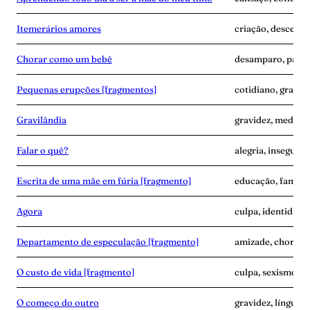
Itemerários amores
criação, descendê
Chorar como um bebê
desamparo, parto
Pequenas erupções [fragmentos]
cotidiano, gravide
Gravilândia
gravidez, medo, p
Falar o quê?
alegria, insegura
Escrita de uma mãe em fúria [fragmento]
educação, famíli
Agora
culpa, identidade
Departamento de especulação [fragmento]
amizade, choro, 
O custo de vida [fragmento]
culpa, sexismo, t
O começo do outro
gravidez, línguam