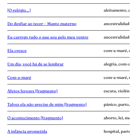
[O relógio…]
aleitamento, ance
Do desfiar ao tecer – Manto materno
ancestralidade, c
Eu carrego tudo o que sou pelo meu ventre
ancestralidade, c
Ela cresce
com-a-maré, enca
Um dia, você há de se lembrar
alegria, com-a-ma
Com-a-maré
com-a-maré, mulhe
Afetos ferozes [fragmento]
escuta, violência
Talvez ela não precise de mim [fragmento]
pânico, parto, pu
O acontecimento [fragmento]
aborto, lei, medic
A infância prometida
hospital, parto, v