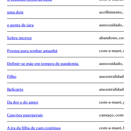
uma dois
acolhimento, com
o pente de iara
autocuidado, com
Sobre morrer
abandono, com-a-
Poema para sonhar amanhã
com-a-maré, enca
Definir-se mãe em tempos de pandemia
autocuidado, com
Filho
ancestralidade, 
Relicário
ancestralidade, 
Da dor e do amor
com-a-maré, gravi
Canções puerperais
cansaço, com-a-ma
A ira da filha de cam continua
com-a-maré, luta,