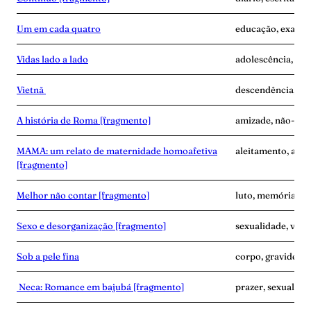
Um em cada quatro
educação, exaust
Vidas lado a lado
adolescência, des
Vietnã
descendência, ví
A história de Roma [fragmento]
amizade, não-mat
MAMA: um relato de maternidade homoafetiva
aleitamento, ama
[fragmento]
Melhor não contar [fragmento]
luto, memória, ví
Sexo e desorganização [fragmento]
sexualidade, vínc
Sob a pele fina
corpo, gravidez, 
Neca: Romance em bajubá [fragmento]
prazer, sexualidad