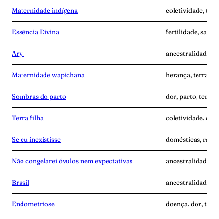
Maternidade indígena
coletividade, terr
Essência Divina
fertilidade, sagra
Ary
ancestralidade, i
Maternidade wapichana
herança, terra-gr
Sombras do parto
dor, parto, terra-
Terra filha
coletividade, cui
Se eu inexistisse
domésticas, raiva,
Não congelarei óvulos nem expectativas
ancestralidade, m
Brasil
ancestralidade, te
Endometriose
doença, dor, terr