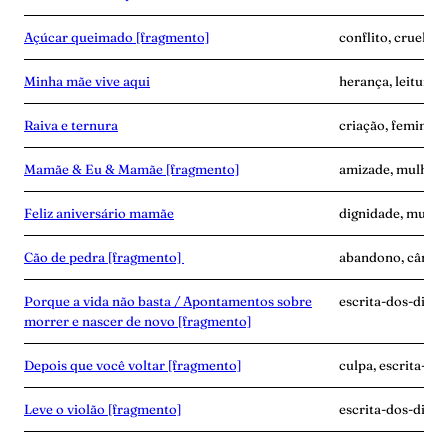
Açúcar queimado [fragmento]
conflito, cruelda
Minha mãe vive aqui
herança, leitura, 
Raiva e ternura
criação, feminism
Mamãe & Eu & Mamãe [fragmento]
amizade, mulher-n
Feliz aniversário mamãe
dignidade, mulher
Cão de pedra [fragmento]
abandono, câncer,
Porque a vida não basta / Apontamentos sobre
escrita-dos-dias, g
morrer e nascer de novo [fragmento]
Depois que você voltar [fragmento]
culpa, escrita-do
Leve o violão [fragmento]
escrita-dos-dias, 