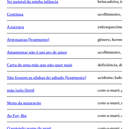
No quintal da minha infância
brincadeira, infâ
Contínua
acolhimento, con
A escrava
enlouquecimento, 
Argonautas [fragmento]
gênero, hormônios
Amamentar não é um ato de amor
acolhimento, alei
Carta de uma mãe que não quer mais
deficiência, desen
Não fossem as sílabas do sábado [fragmento]
acidente, babás, 
mãe/solo/fértil
com-a-maré, grav
Menu da separação
com-a-maré, mãe-
Ao For, Ria
com-a-maré, culp
O segundo nome de nenê
com-a-maré, edu