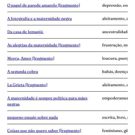
O papel de parede amarelo [fragmento]
depressão, escrita
A fotografia e a maternidade negra
aleitamento, amas
Da casa de Iemanjá
ancestralidade, e
As alegrias da maternidade [fragmento]
frustração, mulher
Morra, Amor [fragmento]
loucura, puerpér
A segunda cobra
babás, doença, exa
La Grieta [fragmento]
aleitamento, avó,
A maternidade é sempre política para mães
empoderamento, f
negras
pequeno ensaio sobre nada
escrita, livro, m
Coisas que não quero saber [fragmento]
feminismo, gêner