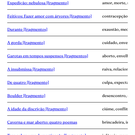
Expedição: nebulosa [fragmento]
amor, morte, nas
Feitiços: Fazer amor com árvores [fragmento]
contracepção, em
Durante [fragmentos]
exaustão, medo, 
A gorda [fragmento]
cuidado, envelhe
Garotas em tempos suspensos [fragmentos]
aborto, envelhec
A insubmissa [fragmento]
raiva, relacionam
De quatro [fragmento]
culpa, expectativa
Boulder [fragmento]
desencontro, dup
A idade da discrição [fragmento]
ciúme, conflito, 
Caverna e mar aberto: quatro poemas
brincadeira, infâ