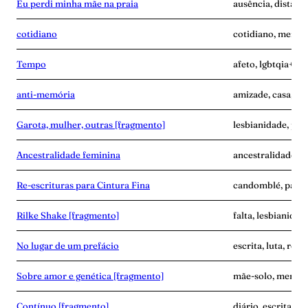
Eu perdi minha mãe na praia
ausência, distânc
cotidiano
cotidiano, memóri
Tempo
afeto, lgbtqia+, p
anti-memória
amizade, casa, me
Garota, mulher, outras [fragmento]
lesbianidade, pala
Ancestralidade feminina
ancestralidade, m
Re-escrituras para Cintura Fina
candomblé, palavr
Rilke Shake [fragmento]
falta, lesbianidad
No lugar de um prefácio
escrita, luta, resi
Sobre amor e genética [fragmento]
mãe-solo, memóri
Contínuo [fragmento]
diário, escrita, 