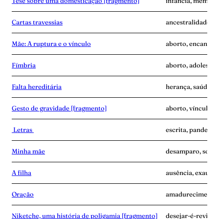
Tese sobre uma domesticação [fragmento]
infância, memória,
Cartas travessias
ancestralidade, ca
Mãe: A ruptura e o vínculo
aborto, encantam
Fímbria
aborto, adolescê
Falta hereditária
herança, saúde me
Gesto de gravidade [fragmento]
aborto, vínculo
Letras
escrita, pandemia
Minha mãe
desamparo, solidã
A filha
ausência, exaustã
Oração
amadurecimento, 
Niketche, uma história de poligamia [fragmento]
desejar-é-revide,