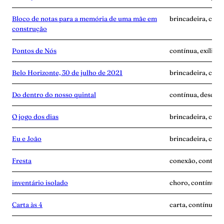
Bloco de notas para a memória de uma mãe em
brincadeira, cont
construção
Pontos de Nós
contínua, exílio,
Belo Horizonte, 30 de julho de 2021
brincadeira, cont
Do dentro do nosso quintal
contínua, descobe
O jogo dos dias
brincadeira, cont
Eu e João
brincadeira, cont
Fresta
conexão, contínua
inventário isolado
choro, contínua, 
Carta às 4
carta, contínua, 