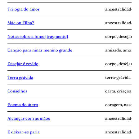
Trilogia do amor
ancestralidade, d
Mãe ou Filha?
ancestralidade, c
Notas sobre a fome [fragmento]
corpo, desejar-é-
Canção para ninar menino grande
amizade, amor, d
Desejar é revide
corpo, desejar-é-
Terra grávida
terra-grávida
Conselhos
carta, criação, te
Poema do útero
coragem, nascime
Alcançar com as mãos
ancestralidade, m
E deixar-se parir
ancestralidade, m