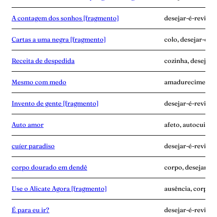
A contagem dos sonhos [fragmento]
desejar-é-revide
Cartas a uma negra [fragmento]
colo, desejar-é-r
Receita de despedida
cozinha, desejar-é
Mesmo com medo
amadurecimento, 
Invento de gente [fragmento]
desejar-é-revide,
Auto amor
afeto, autocuidad
cuíer paradiso
desejar-é-revide, 
corpo dourado em dendê
corpo, desejar-é
Use o Alicate Agora [fragmento]
ausência, corpo, 
É para eu ir?
desejar-é-revide,