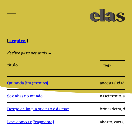
Pular
para
o
conteúdo
[
arquivo
]
deslize para ver mais →
título
Quitanda [fragmentos]
ancestralidade, h
Sozinhas no mundo
nascimento, soli
Desejo de língua que não é da mãe
brincadeira, dist
Leve como ar [fragmento]
aborto, carta, ma