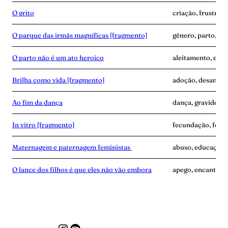
O grito
criação, frustraçã
O parque das irmãs magníficas [fragmento]
gênero, parto, pro
O parto não é um ato heroico
aleitamento, expe
Brilha como vida [fragmento]
adoção, desamor
Ao fim da dança
dança, gravidez, 
In vitro [fragmento]
fecundação, ferti
Maternagem e paternagem feministas
abuso, educação,
O lance dos filhos é que eles não vão embora
apego, encantame