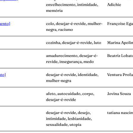
envelhecimento, intimidade,
Adichie
memória
mento]
colo, desejar-é-revide, mulher-
Françoise Ega
negra, racismo
cozinha, desejar-é-revide, luto
Marina Apolin
amadurecimento, desejar-é-
Beatriz Lobat
revide, insegurança, medo
to]
desejar-é-revide, identidade,
Ventura Prof
mulher-negra
afeto, autocuidado, corpo,
Jovina Souza
desejar-é-revide
desejar-é-revide, desejo,
tatiana nasci
intimidade, lesbianidade,
sexualidade, utopia