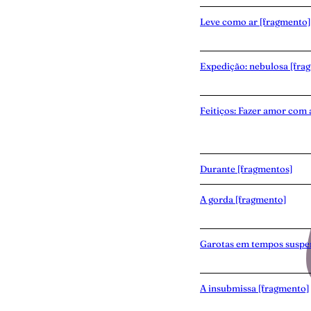
Leve como ar [fragmento]
Expedição: nebulosa [fra
Feitiços: Fazer amor com 
Durante [fragmentos]
A gorda [fragmento]
Garotas em tempos suspe
A insubmissa [fragmento]