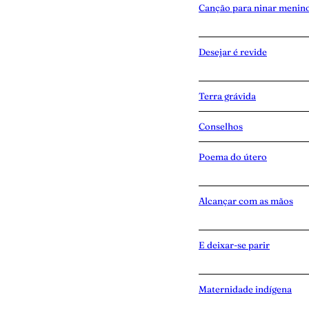
Canção para ninar menin
Desejar é revide
Terra grávida
Conselhos
Poema do útero
Alcançar com as mãos
E deixar-se parir
Maternidade indígena