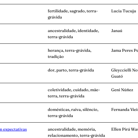
fertilidade, sagrado, terra-
Lucia Tucuju
grávida
ancestralidade, identidade,
Janaú
terra-grávida
herança, terra-grávida,
Jama Peres Pe
tradição
dor, parto, terra-grávida
Gleyccielli N
Guató
coletividade, cuidado, mãe-
Geni Núñez
terra, terra-grávida
domésticas, raiva, silêncio,
Fernanda Viei
terra-grávida
m expectativas
ancestralidade, memória,
Ellen Pirá Wa
relacionamento, terra-grávida