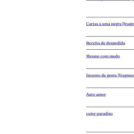
Cartas a uma negra [frag
Receita de despedida
Mesmo com medo
Invento de gente [fragmen
Auto amor
cuíer paradiso