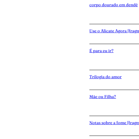
corpo dourado em dendê
Use o Alicate Agora [frag
É para eu ir?
Trilogia do amor
Mãe ou Filha?
Notas sobre a fome [frag