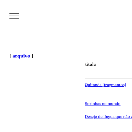
Pular
para
o
conteúdo
[
arquivo
]
título
Quitanda [fragmentos]
Sozinhas no mundo
Desejo de língua que não 