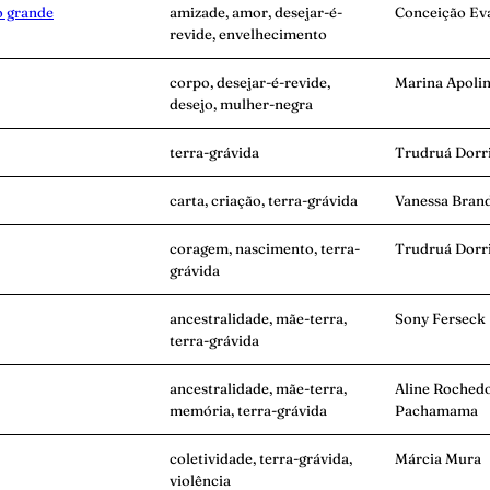
o grande
amizade, amor, desejar-é-
Conceição Eva
revide, envelhecimento
corpo, desejar-é-revide,
Marina Apolin
desejo, mulher-negra
terra-grávida
Trudruá Dorr
carta, criação, terra-grávida
Vanessa Bran
coragem, nascimento, terra-
Trudruá Dorr
grávida
ancestralidade, mãe-terra,
Sony Ferseck
terra-grávida
ancestralidade, mãe-terra,
Aline Roched
memória, terra-grávida
Pachamama
coletividade, terra-grávida,
Márcia Mura
violência