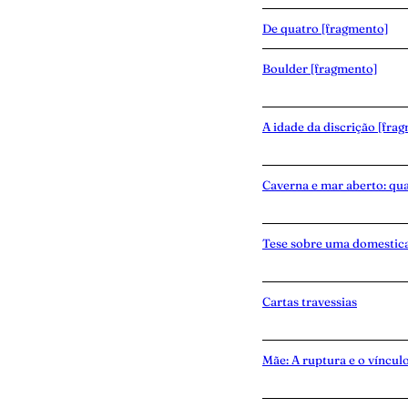
De quatro [fragmento]
Boulder [fragmento]
A idade da discrição [fra
Caverna e mar aberto: qu
Tese sobre uma domestic
Cartas travessias
Mãe: A ruptura e o víncul