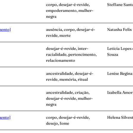
corpo, desejar-é-revide,
Steffane Sant
empoderamento, mulher-
negra
mento]
ausência, corpo, desejar-é-
Natasha Felix
revide, morte
desejar-é-revide, inter-
Letícia Lopes
racialidade, pertencimento,
Souza
relacionamento
ancestralidade, desejar-é-
Lenise Regina
revide, memória, ritual
ancestralidade, criação,
Izabella Amor
desejar-é-revide, mulher-
negra
mento]
corpo, desejar-é-revide,
Helena Silves
desejo, fome