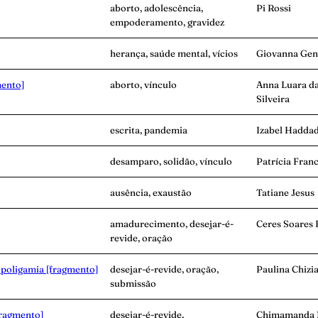
aborto, adolescência,
Pi Rossi
empoderamento, gravidez
herança, saúde mental, vícios
Giovanna Gen
mento]
aborto, vínculo
Anna Luara d
Silveira
escrita, pandemia
Izabel Hadda
desamparo, solidão, vínculo
Patrícia Fran
ausência, exaustão
Tatiane Jesus
amadurecimento, desejar-é-
Ceres Soares 
revide, oração
 poligamia [fragmento]
desejar-é-revide, oração,
Paulina Chizi
submissão
fragmento]
desejar-é-revide,
Chimamanda 