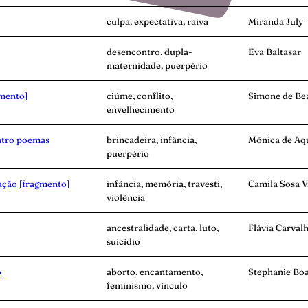
culpa, expectativa, raiva
Miranda July
desencontro, dupla-
Eva Baltasar
maternidade, puerpério
gmento]
ciúme, conflito,
Simone de Be
envelhecimento
atro poemas
brincadeira, infância,
Mônica de Aq
puerpério
ação [fragmento]
infância, memória, travesti,
Camila Sosa V
violência
ancestralidade, carta, luto,
Flávia Carval
suicídio
o
aborto, encantamento,
Stephanie Bo
feminismo, vínculo