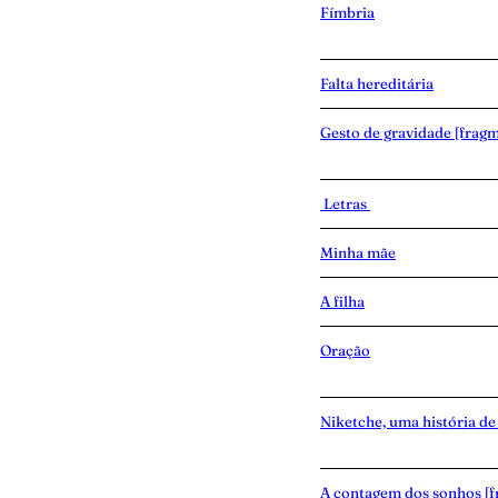
Fímbria
Falta hereditária
Gesto de gravidade [frag
Letras
Minha mãe
A filha
Oração
Niketche, uma história de
A contagem dos sonhos [