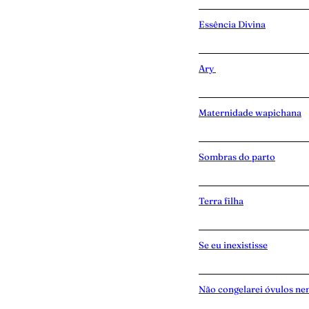
Essência Divina
Ary
Maternidade wapichana
Sombras do parto
Terra filha
Se eu inexistisse
Não congelarei óvulos ne