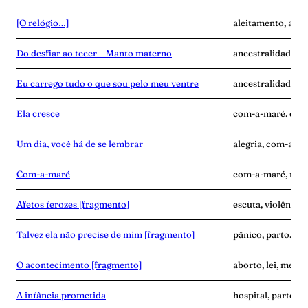
[O relógio…]
aleitamento, ance
Do desfiar ao tecer – Manto materno
ancestralidade, c
Eu carrego tudo o que sou pelo meu ventre
ancestralidade, c
Ela cresce
com-a-maré, enca
Um dia, você há de se lembrar
alegria, com-a-ma
Com-a-maré
com-a-maré, mulhe
Afetos ferozes [fragmento]
escuta, violência
Talvez ela não precise de mim [fragmento]
pânico, parto, pu
O acontecimento [fragmento]
aborto, lei, medic
A infância prometida
hospital, parto, v