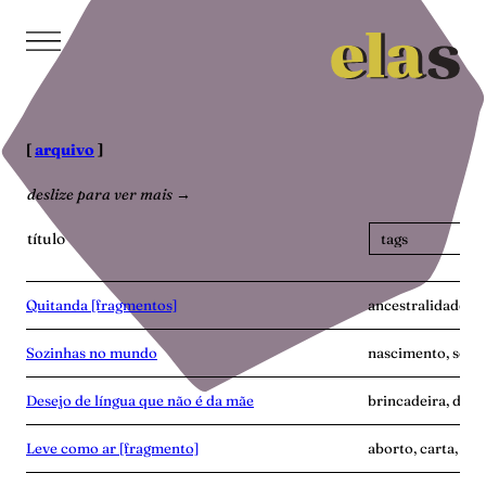
Pular
para
o
conteúdo
[
arquivo
]
deslize para ver mais →
título
Quitanda [fragmentos]
ancestralidade, h
Sozinhas no mundo
nascimento, soli
Desejo de língua que não é da mãe
brincadeira, dist
Leve como ar [fragmento]
aborto, carta, ma