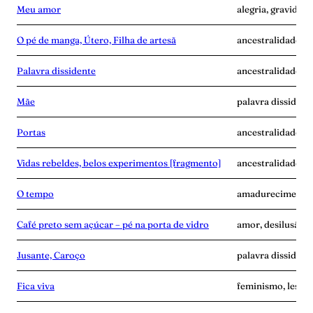
Meu amor
alegria, gravidez,
O pé de manga, Útero, Filha de artesã
ancestralidade, m
Palavra dissidente
ancestralidade, di
Mãe
palavra dissident
Portas
ancestralidade, f
Vidas rebeldes, belos experimentos [fragmento]
ancestralidade, c
O tempo
amadurecimento, 
Café preto sem açúcar – pé na porta de vidro
amor, desilusão, p
Jusante, Caroço
palavra dissident
Fica viva
feminismo, lesbia