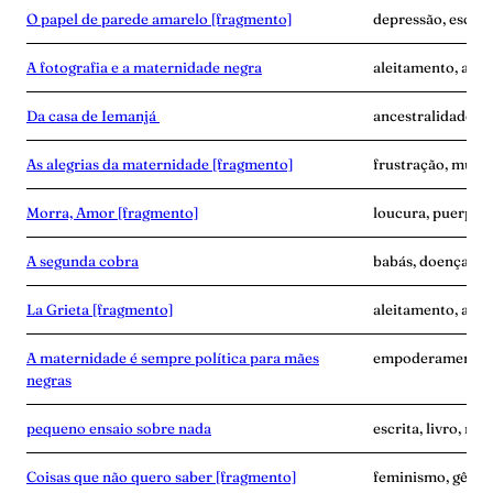
O papel de parede amarelo [fragmento]
depressão, escrita
A fotografia e a maternidade negra
aleitamento, amas
Da casa de Iemanjá
ancestralidade, e
As alegrias da maternidade [fragmento]
frustração, mulher
Morra, Amor [fragmento]
loucura, puerpér
A segunda cobra
babás, doença, exa
La Grieta [fragmento]
aleitamento, avó,
A maternidade é sempre política para mães
empoderamento, f
negras
pequeno ensaio sobre nada
escrita, livro, m
Coisas que não quero saber [fragmento]
feminismo, gêner