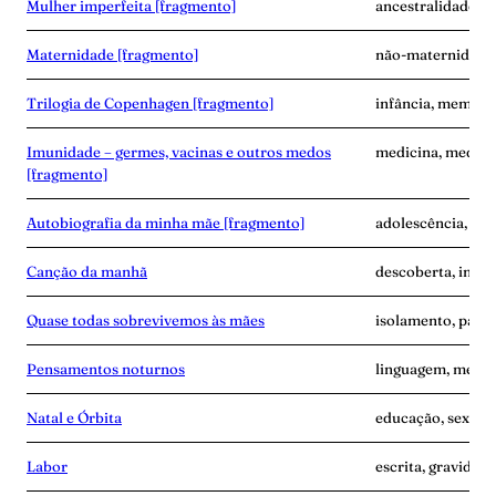
Mulher imperfeita [fragmento]
ancestralidade, e
Maternidade [fragmento]
não-maternidade,
Trilogia de Copenhagen [fragmento]
infância, memóri
Imunidade – germes, vacinas e outros medos
medicina, medo, 
[fragmento]
Autobiografia da minha mãe [fragmento]
adolescência, ma
Canção da manhã
descoberta, inse
Quase todas sobrevivemos às mães
isolamento, pand
Pensamentos noturnos
linguagem, memó
Natal e Órbita
educação, sexo, s
Labor
escrita, gravidez,