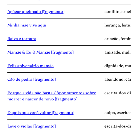
Açúcar queimado [fragmento]
conflito, cruelda
Minha mãe vive aqui
herança, leitura, 
Raiva e ternura
criação, feminism
Mamãe & Eu & Mamãe [fragmento]
amizade, mulher-n
Feliz aniversário mamãe
dignidade, mulher
Cão de pedra [fragmento]
abandono, câncer,
Porque a vida não basta / Apontamentos sobre
escrita-dos-dias, g
morrer e nascer de novo [fragmento]
Depois que você voltar [fragmento]
culpa, escrita-do
Leve o violão [fragmento]
escrita-dos-dias, 