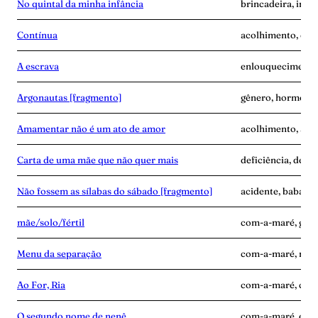
No quintal da minha infância
brincadeira, infâ
Contínua
acolhimento, con
A escrava
enlouquecimento, 
Argonautas [fragmento]
gênero, hormônios
Amamentar não é um ato de amor
acolhimento, alei
Carta de uma mãe que não quer mais
deficiência, desen
Não fossem as sílabas do sábado [fragmento]
acidente, babás, 
mãe/solo/fértil
com-a-maré, grav
Menu da separação
com-a-maré, mãe-
Ao For, Ria
com-a-maré, culp
O segundo nome de nenê
com-a-maré, edu