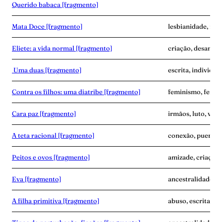
Querido babaca [fragmento]
Mata Doce [fragmento]
lesbianidade, mor
Eliete: a vida normal [fragmento]
criação, desampar
Uma duas [fragmento]
escrita, individua
Contra os filhos: uma diatribe [fragmento]
feminismo, fertil
Cara paz [fragmento]
irmãos, luto, vínc
A teta racional [fragmento]
conexão, puerpér
Peitos e ovos [fragmento]
amizade, criaçã
Eva [fragmento]
ancestralidade, 
A filha primitiva [fragmento]
abuso, escrita, vi