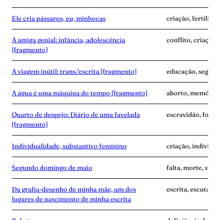
Ele cria pássaros, eu, minhocas
criação, fertilida
A amiga genial: infância, adolescência
conflito, criação
[fragmento]
A viagem inútil: trans/escrita [fragmento]
educação, segredo
A água é uma máquina do tempo [fragmento]
aborto, memória,
Quarto de despejo: Diário de uma favelada
escravidão, fome
[fragmento]
Individualidade, substantivo feminino
criação, individu
Segundo domingo de maio
falta, morte, vínc
Da grafia-desenho de minha mãe, um dos
escrita, escuta, 
lugares de nascimento de minha escrita