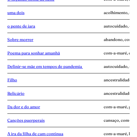
uma dois
acolhimento, com
o pente de iara
autocuidado, com
Sobre morrer
abandono, com-a-
Poema para sonhar amanhã
com-a-maré, enca
Definir-se mãe em tempos de pandemia
autocuidado, com
Filho
ancestralidade, 
Relicário
ancestralidade, 
Da dor e do amor
com-a-maré, gravi
Canções puerperais
cansaço, com-a-ma
A ira da filha de cam continua
com-a-maré, luta,