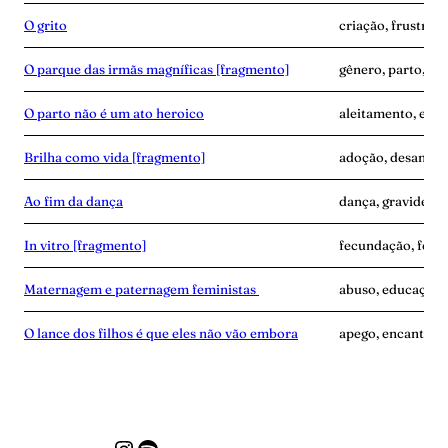
O grito
criação, frustraçã
O parque das irmãs magníficas [fragmento]
gênero, parto, pro
O parto não é um ato heroico
aleitamento, expe
Brilha como vida [fragmento]
adoção, desamor
Ao fim da dança
dança, gravidez, 
In vitro [fragmento]
fecundação, ferti
Maternagem e paternagem feministas
abuso, educação,
O lance dos filhos é que eles não vão embora
apego, encantame