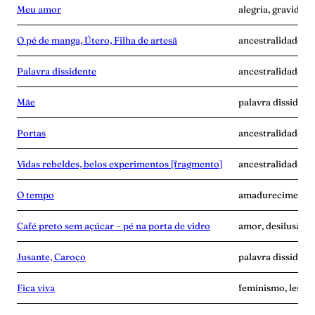
Meu amor
alegria, gravidez,
O pé de manga, Útero, Filha de artesã
ancestralidade, m
Palavra dissidente
ancestralidade, di
Mãe
palavra dissident
Portas
ancestralidade, f
Vidas rebeldes, belos experimentos [fragmento]
ancestralidade, c
O tempo
amadurecimento, 
Café preto sem açúcar – pé na porta de vidro
amor, desilusão, p
Jusante, Caroço
palavra dissident
Fica viva
feminismo, lesbia