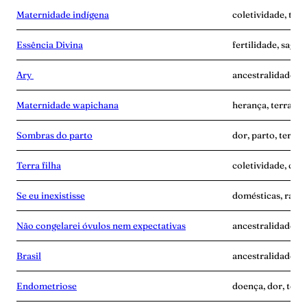
Maternidade indígena
coletividade, terr
Essência Divina
fertilidade, sagra
Ary
ancestralidade, i
Maternidade wapichana
herança, terra-gr
Sombras do parto
dor, parto, terra-
Terra filha
coletividade, cui
Se eu inexistisse
domésticas, raiva,
Não congelarei óvulos nem expectativas
ancestralidade, m
Brasil
ancestralidade, te
Endometriose
doença, dor, terr