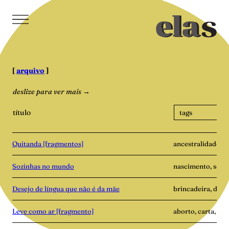
Pular
para
o
conteúdo
[
arquivo
]
deslize para ver mais →
título
Quitanda [fragmentos]
ancestralidade, h
Sozinhas no mundo
nascimento, soli
Desejo de língua que não é da mãe
brincadeira, dist
Leve como ar [fragmento]
aborto, carta, ma