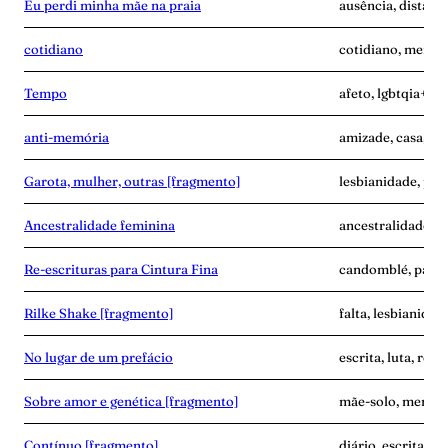
Eu perdi minha mãe na praia
ausência, distânc
cotidiano
cotidiano, memóri
Tempo
afeto, lgbtqia+, p
anti-memória
amizade, casa, me
Garota, mulher, outras [fragmento]
lesbianidade, pala
Ancestralidade feminina
ancestralidade, m
Re-escrituras para Cintura Fina
candomblé, palavr
Rilke Shake [fragmento]
falta, lesbianidad
No lugar de um prefácio
escrita, luta, resi
Sobre amor e genética [fragmento]
mãe-solo, memóri
Contínuo [fragmento]
diário, escrita, 