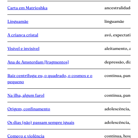
Carta em Matrioshka
ancestralidade, 
Línguamãe
línguamãe
A criança cristal
avó, expectativa
Visível e invisível
aleitamento, amas
Ana de Amsterdam [fragmentos]
depressão, diário
Raiz centrífuga: eu, o quadrado, o cosmos e o
contínua, pandemi
pequeno
Na ilha, algum farol
contínua, pandem
Origem, confinamento
adolescência, anc
Os dias (não) passam sempre iguais
adolescência, an
Começo e violência
contínua, hospita