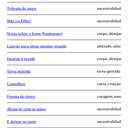
Trilogia do amor
ancestralidade, d
Mãe ou Filha?
ancestralidade, c
Notas sobre a fome [fragmento]
corpo, desejar-é-
Canção para ninar menino grande
amizade, amor, d
Desejar é revide
corpo, desejar-é-
Terra grávida
terra-grávida
Conselhos
carta, criação, te
Poema do útero
coragem, nascime
Alcançar com as mãos
ancestralidade, m
E deixar-se parir
ancestralidade, m