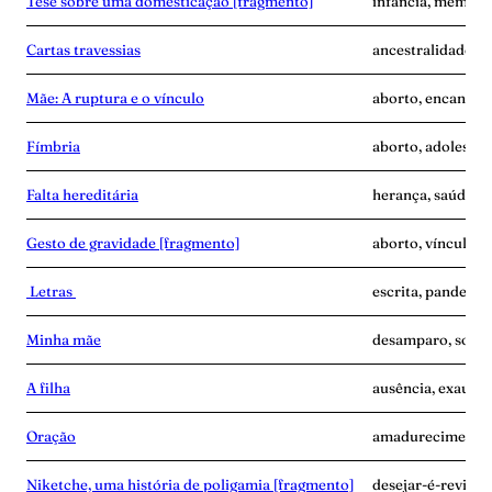
Tese sobre uma domesticação [fragmento]
infância, memória,
Cartas travessias
ancestralidade, ca
Mãe: A ruptura e o vínculo
aborto, encantam
Fímbria
aborto, adolescê
Falta hereditária
herança, saúde me
Gesto de gravidade [fragmento]
aborto, vínculo
Letras
escrita, pandemia
Minha mãe
desamparo, solidã
A filha
ausência, exaustã
Oração
amadurecimento, 
Niketche, uma história de poligamia [fragmento]
desejar-é-revide,