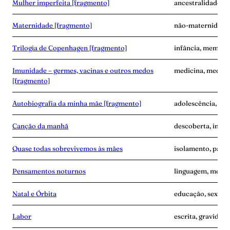
Mulher imperfeita [fragmento]
ancestralidade, e
Maternidade [fragmento]
não-maternidade,
Trilogia de Copenhagen [fragmento]
infância, memóri
Imunidade – germes, vacinas e outros medos
medicina, medo, 
[fragmento]
Autobiografia da minha mãe [fragmento]
adolescência, ma
Canção da manhã
descoberta, inse
Quase todas sobrevivemos às mães
isolamento, pand
Pensamentos noturnos
linguagem, memó
Natal e Órbita
educação, sexo, s
Labor
escrita, gravidez,