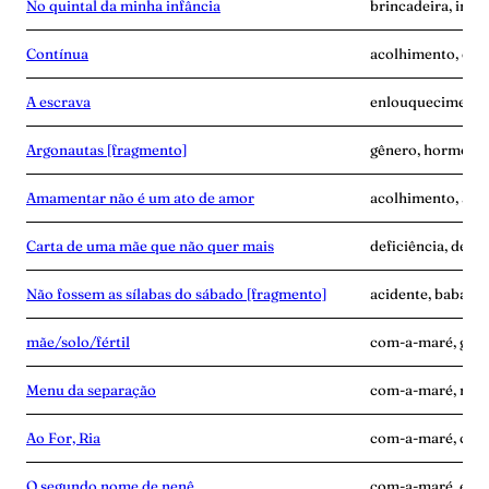
No quintal da minha infância
brincadeira, infâ
Contínua
acolhimento, con
A escrava
enlouquecimento, 
Argonautas [fragmento]
gênero, hormônios
Amamentar não é um ato de amor
acolhimento, alei
Carta de uma mãe que não quer mais
deficiência, desen
Não fossem as sílabas do sábado [fragmento]
acidente, babás, 
mãe/solo/fértil
com-a-maré, grav
Menu da separação
com-a-maré, mãe-
Ao For, Ria
com-a-maré, culp
O segundo nome de nenê
com-a-maré, edu