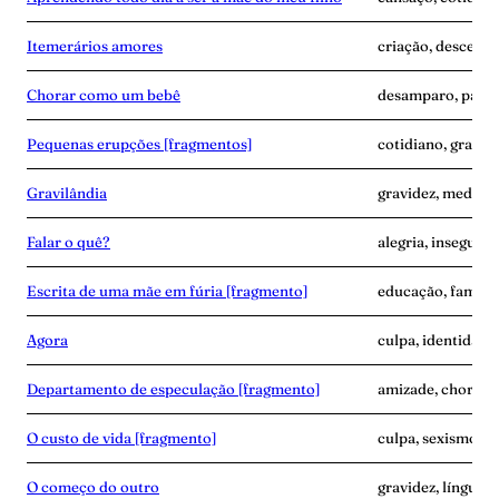
Itemerários amores
criação, descendê
Chorar como um bebê
desamparo, parto
Pequenas erupções [fragmentos]
cotidiano, gravide
Gravilândia
gravidez, medo, p
Falar o quê?
alegria, insegura
Escrita de uma mãe em fúria [fragmento]
educação, famíli
Agora
culpa, identidade
Departamento de especulação [fragmento]
amizade, choro, 
O custo de vida [fragmento]
culpa, sexismo, t
O começo do outro
gravidez, línguam