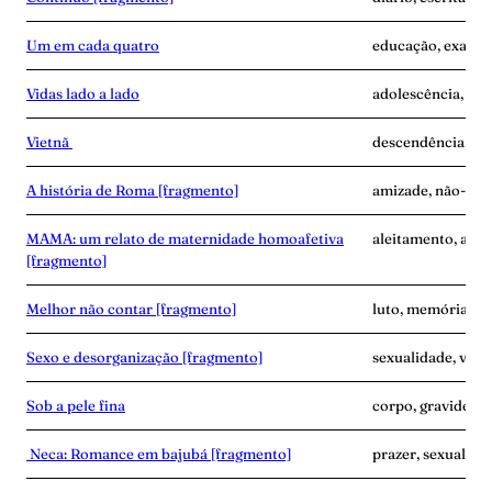
Um em cada quatro
educação, exaust
Vidas lado a lado
adolescência, des
Vietnã
descendência, ví
A história de Roma [fragmento]
amizade, não-mat
MAMA: um relato de maternidade homoafetiva
aleitamento, ama
[fragmento]
Melhor não contar [fragmento]
luto, memória, ví
Sexo e desorganização [fragmento]
sexualidade, vínc
Sob a pele fina
corpo, gravidez, 
Neca: Romance em bajubá [fragmento]
prazer, sexualidad