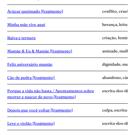
Açúcar queimado [fragmento]
conflito, cruelda
Minha mãe vive aqui
herança, leitura, 
Raiva e ternura
criação, feminism
Mamãe & Eu & Mamãe [fragmento]
amizade, mulher-n
Feliz aniversário mamãe
dignidade, mulher
Cão de pedra [fragmento]
abandono, câncer,
Porque a vida não basta / Apontamentos sobre
escrita-dos-dias, g
morrer e nascer de novo [fragmento]
Depois que você voltar [fragmento]
culpa, escrita-do
Leve o violão [fragmento]
escrita-dos-dias, 