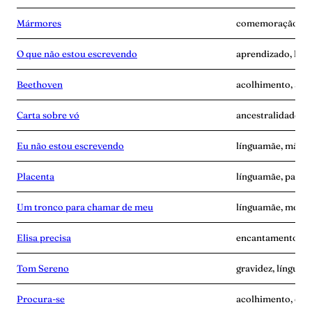
Mármores
comemoração, lín
O que não estou escrevendo
aprendizado, lín
Beethoven
acolhimento, ang
Carta sobre vó
ancestralidade, 
Eu não estou escrevendo
línguamãe, mãe-s
Placenta
línguamãe, pande
Um tronco para chamar de meu
línguamãe, memó
Elisa precisa
encantamento, l
Tom Sereno
gravidez, línguam
Procura-se
acolhimento, esc