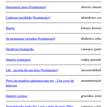
Dezessete anos [fragmento]
aborto, menstrua
Caderno proibido [fragmento]
abandono, casame
Marés
futuro, hormônio
As pequenas virtudes [fragmento]
dinheiro, educaçã
Quebrar resguardo
cansaço, parto, p
Quarto trimestre
culpa, puerpério,
Lili – novela de um luto [fragmento]
ancestralidade, 
Pero las madres sabemos que no – Um coro de
amamentação, avó,
leitoras
Quatro corpos
gravidez, irmãos, 
Aprendendo todo dia a ser a mãe do meu filho
cansaço, cotidian