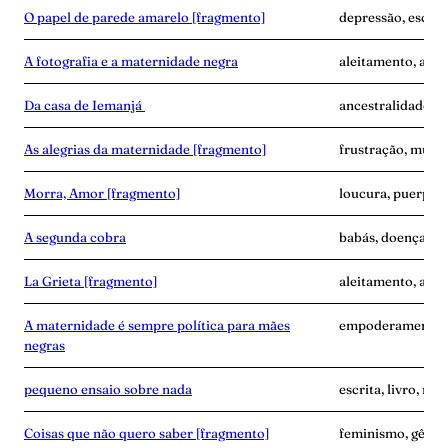
O papel de parede amarelo [fragmento]
depressão, escrita
A fotografia e a maternidade negra
aleitamento, amas
Da casa de Iemanjá
ancestralidade, e
As alegrias da maternidade [fragmento]
frustração, mulher
Morra, Amor [fragmento]
loucura, puerpér
A segunda cobra
babás, doença, exa
La Grieta [fragmento]
aleitamento, avó,
A maternidade é sempre política para mães
empoderamento, f
negras
pequeno ensaio sobre nada
escrita, livro, m
Coisas que não quero saber [fragmento]
feminismo, gêner