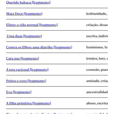
Querido babaca [fragmento]
Mata Doce [fragmento]
lesbianidade, mor
Eliete: a vida normal [fragmento]
criação, desampar
Uma duas [fragmento]
escrita, individua
Contra os filhos: uma diatribe [fragmento]
feminismo, fertil
Cara paz [fragmento]
irmãos, luto, vínc
A teta racional [fragmento]
conexão, puerpér
Peitos e ovos [fragmento]
amizade, criaçã
Eva [fragmento]
ancestralidade, 
A filha primitiva [fragmento]
abuso, escrita, vi