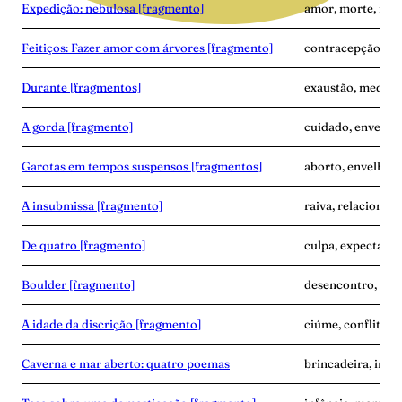
Expedição: nebulosa [fragmento]
amor, morte, nas
Feitiços: Fazer amor com árvores [fragmento]
contracepção, em
Durante [fragmentos]
exaustão, medo, 
A gorda [fragmento]
cuidado, envelhe
Garotas em tempos suspensos [fragmentos]
aborto, envelhec
A insubmissa [fragmento]
raiva, relacionam
De quatro [fragmento]
culpa, expectativa
Boulder [fragmento]
desencontro, dup
A idade da discrição [fragmento]
ciúme, conflito, 
Caverna e mar aberto: quatro poemas
brincadeira, infâ