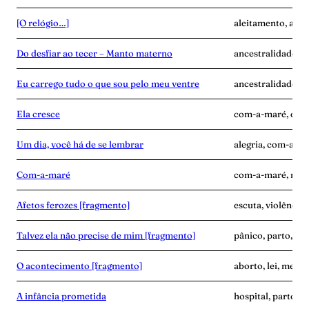
[O relógio…]
aleitamento, ance
Do desfiar ao tecer – Manto materno
ancestralidade, c
Eu carrego tudo o que sou pelo meu ventre
ancestralidade, c
Ela cresce
com-a-maré, enca
Um dia, você há de se lembrar
alegria, com-a-ma
Com-a-maré
com-a-maré, mulhe
Afetos ferozes [fragmento]
escuta, violência
Talvez ela não precise de mim [fragmento]
pânico, parto, pu
O acontecimento [fragmento]
aborto, lei, medic
A infância prometida
hospital, parto, v