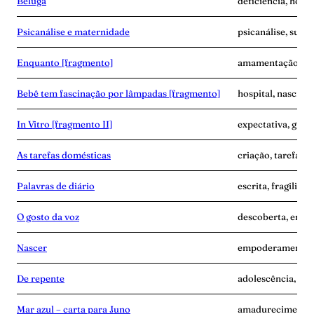
Beluga
deficiência, hospit
Psicanálise e maternidade
psicanálise, subje
Enquanto [fragmento]
amamentação, cor
Bebê tem fascinação por lâmpadas [fragmento]
hospital, nascime
In Vitro [fragmento II]
expectativa, grav
As tarefas domésticas
criação, tarefa, v
Palavras de diário
escrita, fragilida
O gosto da voz
descoberta, empo
Nascer
empoderamento, 
De repente
adolescência, sep
Mar azul – carta para Juno
amadurecimento,