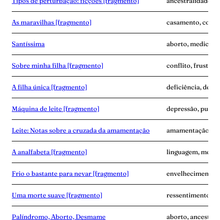
Tipos de perturbação: ficções [fragmento]
ancestralidade, d
As maravilhas [fragmento]
casamento, corpo
Santíssima
aborto, medicina,
Sobre minha filha [fragmento]
conflito, frustra
A filha única [fragmento]
deficiência, dese
Máquina de leite [fragmento]
depressão, puerpé
Leite: Notas sobre a cruzada da amamentação
amamentação, exp
A analfabeta [fragmento]
linguagem, memór
Frio o bastante para nevar [fragmento]
envelhecimento,
Uma morte suave [fragmento]
ressentimento, s
Palíndromo, Aborto, Desmame
aborto, ancestra