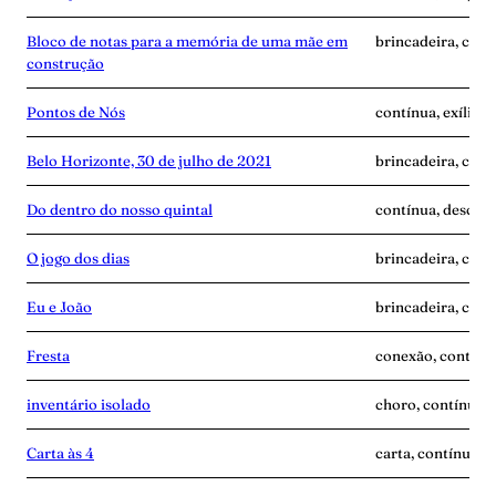
Bloco de notas para a memória de uma mãe em
brincadeira, cont
construção
Pontos de Nós
contínua, exílio,
Belo Horizonte, 30 de julho de 2021
brincadeira, cont
Do dentro do nosso quintal
contínua, descobe
O jogo dos dias
brincadeira, cont
Eu e João
brincadeira, cont
Fresta
conexão, contínua
inventário isolado
choro, contínua, 
Carta às 4
carta, contínua, 