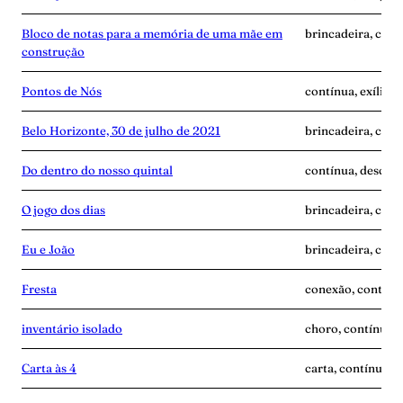
Bloco de notas para a memória de uma mãe em
brincadeira, cont
construção
Pontos de Nós
contínua, exílio,
Belo Horizonte, 30 de julho de 2021
brincadeira, cont
Do dentro do nosso quintal
contínua, descobe
O jogo dos dias
brincadeira, cont
Eu e João
brincadeira, cont
Fresta
conexão, contínua
inventário isolado
choro, contínua, 
Carta às 4
carta, contínua, 