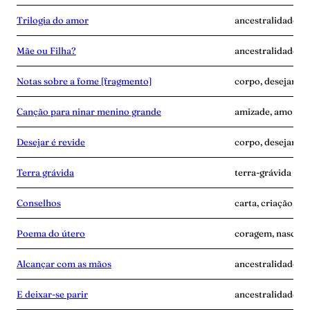
Trilogia do amor
ancestralidade, d
Mãe ou Filha?
ancestralidade, c
Notas sobre a fome [fragmento]
corpo, desejar-é-
Canção para ninar menino grande
amizade, amor, d
Desejar é revide
corpo, desejar-é-
Terra grávida
terra-grávida
Conselhos
carta, criação, te
Poema do útero
coragem, nascime
Alcançar com as mãos
ancestralidade, m
E deixar-se parir
ancestralidade, m