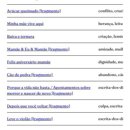
Açúcar queimado [fragmento]
conflito, cruelda
Minha mãe vive aqui
herança, leitura, 
Raiva e ternura
criação, feminism
Mamãe & Eu & Mamãe [fragmento]
amizade, mulher-n
Feliz aniversário mamãe
dignidade, mulher
Cão de pedra [fragmento]
abandono, câncer,
Porque a vida não basta / Apontamentos sobre
escrita-dos-dias, g
morrer e nascer de novo [fragmento]
Depois que você voltar [fragmento]
culpa, escrita-do
Leve o violão [fragmento]
escrita-dos-dias, 