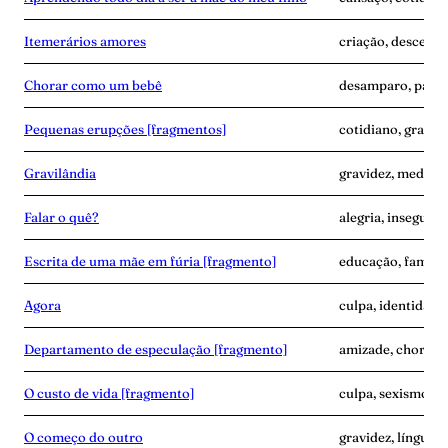
Itemerários amores
criação, descendê
Chorar como um bebê
desamparo, parto
Pequenas erupções [fragmentos]
cotidiano, gravide
Gravilândia
gravidez, medo, p
Falar o quê?
alegria, insegura
Escrita de uma mãe em fúria [fragmento]
educação, famíli
Agora
culpa, identidade
Departamento de especulação [fragmento]
amizade, choro, 
O custo de vida [fragmento]
culpa, sexismo, t
O começo do outro
gravidez, línguam