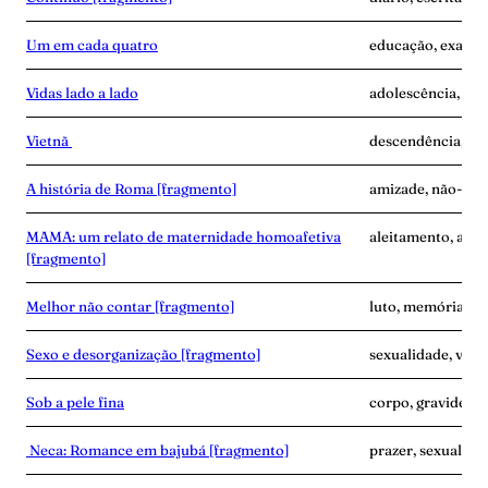
Um em cada quatro
educação, exaust
Vidas lado a lado
adolescência, des
Vietnã
descendência, ví
A história de Roma [fragmento]
amizade, não-mat
MAMA: um relato de maternidade homoafetiva
aleitamento, ama
[fragmento]
Melhor não contar [fragmento]
luto, memória, ví
Sexo e desorganização [fragmento]
sexualidade, vínc
Sob a pele fina
corpo, gravidez, 
Neca: Romance em bajubá [fragmento]
prazer, sexualidad