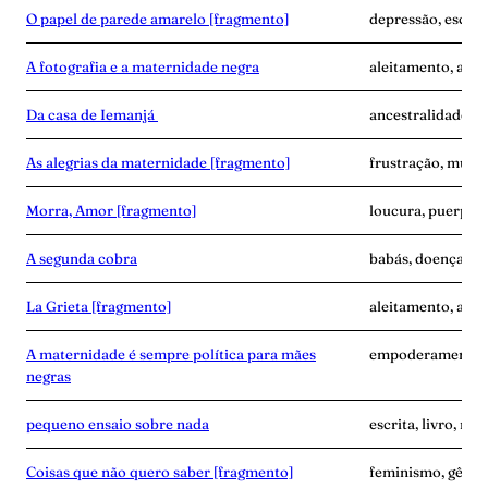
O papel de parede amarelo [fragmento]
depressão, escrita
A fotografia e a maternidade negra
aleitamento, amas
Da casa de Iemanjá
ancestralidade, e
As alegrias da maternidade [fragmento]
frustração, mulher
Morra, Amor [fragmento]
loucura, puerpér
A segunda cobra
babás, doença, exa
La Grieta [fragmento]
aleitamento, avó,
A maternidade é sempre política para mães
empoderamento, f
negras
pequeno ensaio sobre nada
escrita, livro, m
Coisas que não quero saber [fragmento]
feminismo, gêner