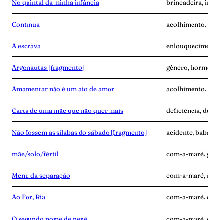
No quintal da minha infância
brincadeira, infâ
Contínua
acolhimento, con
A escrava
enlouquecimento, 
Argonautas [fragmento]
gênero, hormônios
Amamentar não é um ato de amor
acolhimento, alei
Carta de uma mãe que não quer mais
deficiência, desen
Não fossem as sílabas do sábado [fragmento]
acidente, babás, 
mãe/solo/fértil
com-a-maré, grav
Menu da separação
com-a-maré, mãe-
Ao For, Ria
com-a-maré, culp
O segundo nome de nenê
com-a-maré, edu