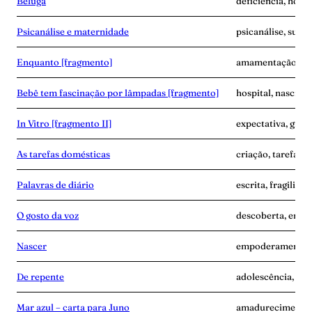
Beluga
deficiência, hospit
Psicanálise e maternidade
psicanálise, subje
Enquanto [fragmento]
amamentação, cor
Bebê tem fascinação por lâmpadas [fragmento]
hospital, nascime
In Vitro [fragmento II]
expectativa, grav
As tarefas domésticas
criação, tarefa, v
Palavras de diário
escrita, fragilida
O gosto da voz
descoberta, empo
Nascer
empoderamento, 
De repente
adolescência, sep
Mar azul – carta para Juno
amadurecimento,