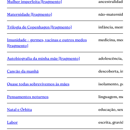
Mulher imperfeita [fragmento]
ancestralidade, e
Maternidade [fragmento]
não-maternidade,
Trilogia de Copenhagen [fragmento]
infância, memóri
Imunidade – germes, vacinas e outros medos
medicina, medo, 
[fragmento]
Autobiografia da minha mãe [fragmento]
adolescência, ma
Canção da manhã
descoberta, inse
Quase todas sobrevivemos às mães
isolamento, pand
Pensamentos noturnos
linguagem, memó
Natal e Órbita
educação, sexo, s
Labor
escrita, gravidez,