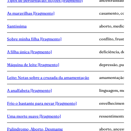
Tipos de perturbação: ficções [fragmento]
ancestralidade, d
As maravilhas [fragmento]
casamento, corpo
Santíssima
aborto, medicina,
Sobre minha filha [fragmento]
conflito, frustra
A filha única [fragmento]
deficiência, dese
Máquina de leite [fragmento]
depressão, puerpé
Leite: Notas sobre a cruzada da amamentação
amamentação, exp
A analfabeta [fragmento]
linguagem, memór
Frio o bastante para nevar [fragmento]
envelhecimento,
Uma morte suave [fragmento]
ressentimento, s
Palíndromo, Aborto, Desmame
aborto, ancestra