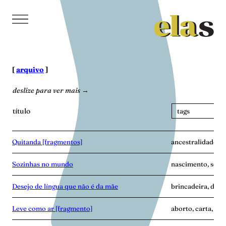
Pular
para
o
conteúdo
[
arquivo
]
deslize para ver mais →
título
Quitanda [fragmentos]
ancestralidade, h
Sozinhas no mundo
nascimento, soli
Desejo de língua que não é da mãe
brincadeira, dist
Leve como ar [fragmento]
aborto, carta, ma