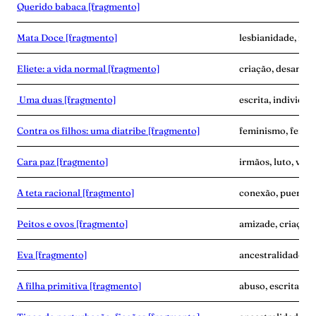
Querido babaca [fragmento]
Mata Doce [fragmento]
lesbianidade, mor
Eliete: a vida normal [fragmento]
criação, desampar
Uma duas [fragmento]
escrita, individua
Contra os filhos: uma diatribe [fragmento]
feminismo, fertil
Cara paz [fragmento]
irmãos, luto, vínc
A teta racional [fragmento]
conexão, puerpér
Peitos e ovos [fragmento]
amizade, criaçã
Eva [fragmento]
ancestralidade, 
A filha primitiva [fragmento]
abuso, escrita, vi