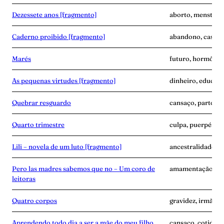
Dezessete anos [fragmento]
aborto, menstrua
Caderno proibido [fragmento]
abandono, casame
Marés
futuro, hormônio
As pequenas virtudes [fragmento]
dinheiro, educaçã
Quebrar resguardo
cansaço, parto, p
Quarto trimestre
culpa, puerpério,
Lili – novela de um luto [fragmento]
ancestralidade, 
Pero las madres sabemos que no – Um coro de
amamentação, avó,
leitoras
Quatro corpos
gravidez, irmãos, 
Aprendendo todo dia a ser a mãe do meu filho
cansaço, cotidian