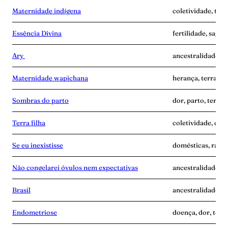
Maternidade indígena
coletividade, terr
Essência Divina
fertilidade, sagra
Ary
ancestralidade, i
Maternidade wapichana
herança, terra-gr
Sombras do parto
dor, parto, terra-
Terra filha
coletividade, cui
Se eu inexistisse
domésticas, raiva,
Não congelarei óvulos nem expectativas
ancestralidade, m
Brasil
ancestralidade, te
Endometriose
doença, dor, terr