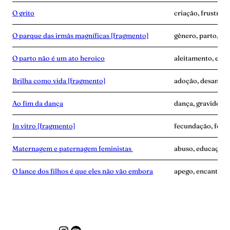
O grito
criação, frustraçã
O parque das irmãs magníficas [fragmento]
gênero, parto, pro
O parto não é um ato heroico
aleitamento, expe
Brilha como vida [fragmento]
adoção, desamor
Ao fim da dança
dança, gravidez, 
In vitro [fragmento]
fecundação, ferti
Maternagem e paternagem feministas
abuso, educação,
O lance dos filhos é que eles não vão embora
apego, encantame