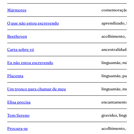
Mármores
comemoração, lín
O que não estou escrevendo
aprendizado, lín
Beethoven
acolhimento, ang
Carta sobre vó
ancestralidade, 
Eu não estou escrevendo
línguamãe, mãe-s
Placenta
línguamãe, pande
Um tronco para chamar de meu
línguamãe, memó
Elisa precisa
encantamento, l
Tom Sereno
gravidez, línguam
Procura-se
acolhimento, esc