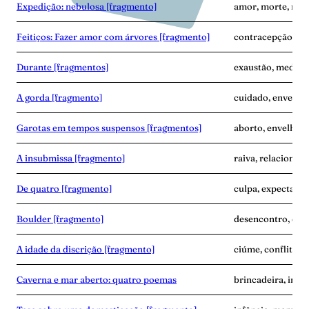
Expedição: nebulosa [fragmento]
amor, morte, nas
Feitiços: Fazer amor com árvores [fragmento]
contracepção, em
Durante [fragmentos]
exaustão, medo, 
A gorda [fragmento]
cuidado, envelhe
Garotas em tempos suspensos [fragmentos]
aborto, envelhec
A insubmissa [fragmento]
raiva, relacionam
De quatro [fragmento]
culpa, expectativa
Boulder [fragmento]
desencontro, dup
A idade da discrição [fragmento]
ciúme, conflito, 
Caverna e mar aberto: quatro poemas
brincadeira, infâ