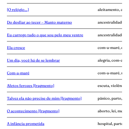
[O relógio…]
aleitamento, ance
Do desfiar ao tecer – Manto materno
ancestralidade, c
Eu carrego tudo o que sou pelo meu ventre
ancestralidade, c
Ela cresce
com-a-maré, enca
Um dia, você há de se lembrar
alegria, com-a-ma
Com-a-maré
com-a-maré, mulhe
Afetos ferozes [fragmento]
escuta, violência
Talvez ela não precise de mim [fragmento]
pânico, parto, pu
O acontecimento [fragmento]
aborto, lei, medic
A infância prometida
hospital, parto, v