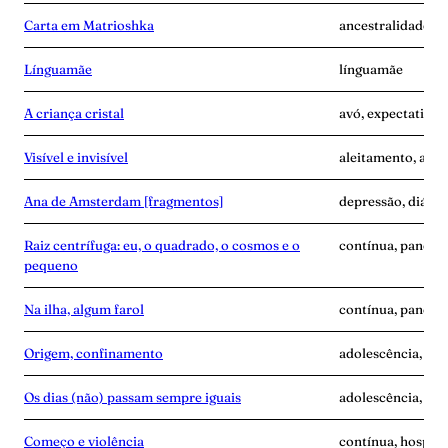
Carta em Matrioshka
ancestralidade, 
Línguamãe
línguamãe
A criança cristal
avó, expectativa
Visível e invisível
aleitamento, amas
Ana de Amsterdam [fragmentos]
depressão, diário
Raiz centrífuga: eu, o quadrado, o cosmos e o
contínua, pandemi
pequeno
Na ilha, algum farol
contínua, pandem
Origem, confinamento
adolescência, anc
Os dias (não) passam sempre iguais
adolescência, an
Começo e violência
contínua, hospita