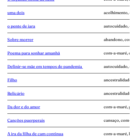
uma dois
acolhimento, com
o pente de iara
autocuidado, com
Sobre morrer
abandono, com-a-
Poema para sonhar amanhã
com-a-maré, enca
Definir-se mãe em tempos de pandemia
autocuidado, com
Filho
ancestralidade, 
Relicário
ancestralidade, 
Da dor e do amor
com-a-maré, gravi
Canções puerperais
cansaço, com-a-ma
A ira da filha de cam continua
com-a-maré, luta,