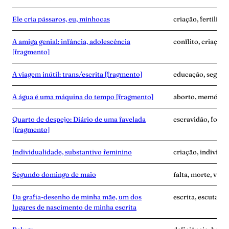
Ele cria pássaros, eu, minhocas
criação, fertilida
A amiga genial: infância, adolescência
conflito, criação
[fragmento]
A viagem inútil: trans/escrita [fragmento]
educação, segredo
A água é uma máquina do tempo [fragmento]
aborto, memória,
Quarto de despejo: Diário de uma favelada
escravidão, fome
[fragmento]
Individualidade, substantivo feminino
criação, individu
Segundo domingo de maio
falta, morte, vínc
Da grafia-desenho de minha mãe, um dos
escrita, escuta, 
lugares de nascimento de minha escrita