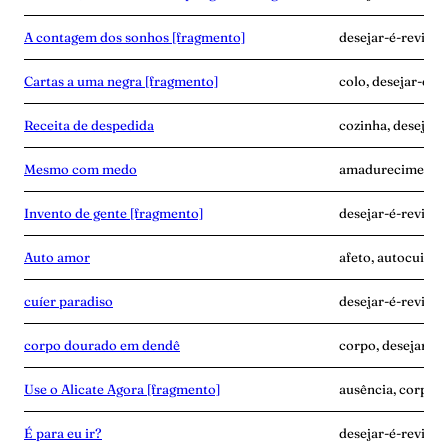
A contagem dos sonhos [fragmento]
desejar-é-revide
Cartas a uma negra [fragmento]
colo, desejar-é-r
Receita de despedida
cozinha, desejar-é
Mesmo com medo
amadurecimento, 
Invento de gente [fragmento]
desejar-é-revide,
Auto amor
afeto, autocuidad
cuíer paradiso
desejar-é-revide, 
corpo dourado em dendê
corpo, desejar-é
Use o Alicate Agora [fragmento]
ausência, corpo, 
É para eu ir?
desejar-é-revide,