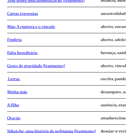
Tese sobre uma domesticação [fragmento]
infância, memória,
Cartas travessias
ancestralidade, ca
Mãe: A ruptura e o vínculo
aborto, encantam
Fímbria
aborto, adolescê
Falta hereditária
herança, saúde me
Gesto de gravidade [fragmento]
aborto, vínculo
Letras
escrita, pandemia
Minha mãe
desamparo, solidã
A filha
ausência, exaustã
Oração
amadurecimento, 
Niketche, uma história de poligamia [fragmento]
desejar-é-revide,