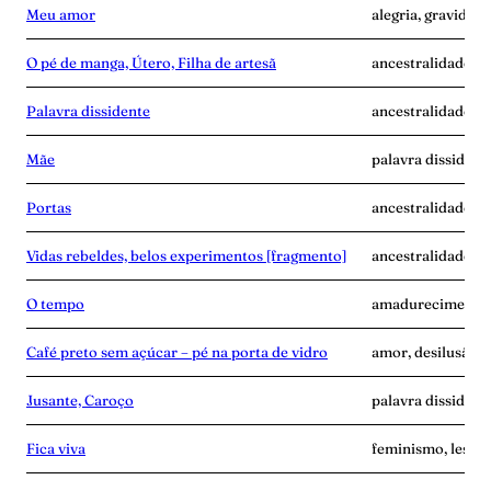
Meu amor
alegria, gravidez,
O pé de manga, Útero, Filha de artesã
ancestralidade, m
Palavra dissidente
ancestralidade, di
Mãe
palavra dissident
Portas
ancestralidade, f
Vidas rebeldes, belos experimentos [fragmento]
ancestralidade, c
O tempo
amadurecimento, 
Café preto sem açúcar – pé na porta de vidro
amor, desilusão, p
Jusante, Caroço
palavra dissident
Fica viva
feminismo, lesbia