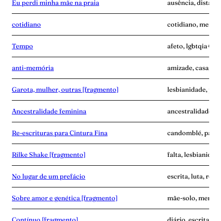
Eu perdi minha mãe na praia
ausência, distânc
cotidiano
cotidiano, memóri
Tempo
afeto, lgbtqia+, p
anti-memória
amizade, casa, me
Garota, mulher, outras [fragmento]
lesbianidade, pala
Ancestralidade feminina
ancestralidade, m
Re-escrituras para Cintura Fina
candomblé, palavr
Rilke Shake [fragmento]
falta, lesbianidad
No lugar de um prefácio
escrita, luta, resi
Sobre amor e genética [fragmento]
mãe-solo, memóri
Contínuo [fragmento]
diário, escrita, 