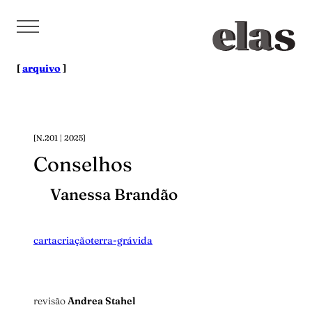
Pular
para
o
conteúdo
[
arquivo
]
[N.201 | 2025]
Conselhos
Vanessa Brandão
carta
criação
terra-grávida
revisão
Andrea Stahel