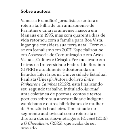
Sobre a autora
Vanessa Brandão é jornalista, escritora e
roteirista. Filha de um amazonense de
Parintins e uma roraimense, nasceu em
Manaus em 1983, mas com quarenta dias de
vida retornou com a família para Boa Vista,
lugar que considera sua terra natal. Formou-
se em jornalismo em 2007. Especializou-se
em Assessoria de Comunicação e em Artes
Visuais, Cultura e Criação. Fez mestrado em
Letras na Universidade Federal de Roraima
(UFRR) e atualmente é doutoranda em
Estudos Literários na Universidade Estadual
Paulista (Unesp). Autora do livro
Entre
Pinheiros e Caimbés
(2022), está finalizando
seu segundo trabalho, intitulado
Amazad
,
uma coletânea de poemas, contos e textos
poéticos sobre sua ancestralidade indígena
wapichana e outros hibridismos de mulher
da Amazônia brasileira. Tem atuado no
segmento audiovisual como roteirista e
diretora dos curtas-metragens
Wazacá
(2019)
e
O Chocalheiro
(2025), que acaba de ser
gravado.