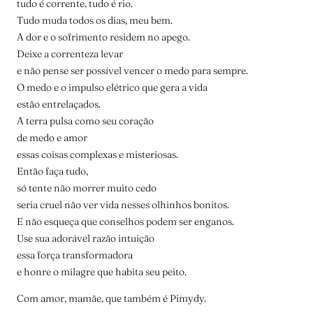
tudo é corrente, tudo é rio.
Tudo muda todos os dias, meu bem.
A dor e o sofrimento residem no apego.
Deixe a correnteza levar
e não pense ser possível vencer o medo para sempre.
O medo e o impulso elétrico que gera a vida
estão entrelaçados.
A terra pulsa como seu coração
de medo e amor
essas coisas complexas e misteriosas.
Então faça tudo,
só tente não morrer muito cedo
seria cruel não ver vida nesses olhinhos bonitos.
E não esqueça que conselhos podem ser enganos.
Use sua adorável razão intuição
essa força transformadora
e honre o milagre que habita seu peito.
Com amor, mamãe, que também é Pimydy.