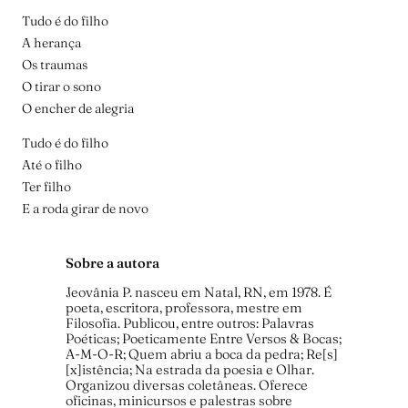
Tudo é do filho
A herança
Os traumas
O tirar o sono
O encher de alegria
Tudo é do filho
Até o filho
Ter filho
E a roda girar de novo
Sobre a autora
Jeovânia P. nasceu em Natal, RN, em 1978. É
poeta, escritora, professora, mestre em
Filosofia. Publicou, entre outros: Palavras
Poéticas; Poeticamente Entre Versos & Bocas;
A-M-O-R; Quem abriu a boca da pedra; Re[s]
[x]istência; Na estrada da poesia e Olhar.
Organizou diversas coletâneas. Oferece
oficinas, minicursos e palestras sobre