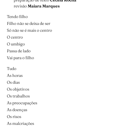
preparação de texto
Cecília Rocha
revisão
Maiara Marques
Tendo filho
Filho não se deixa de ser
Só não se é mais o centro
O centro
O umbigo
Passa de lado
Vai para o filho
Tudo
As horas
Os dias
Os objetivos
Os trabalhos
As preocupações
As doenças
Os risos
As malcriações