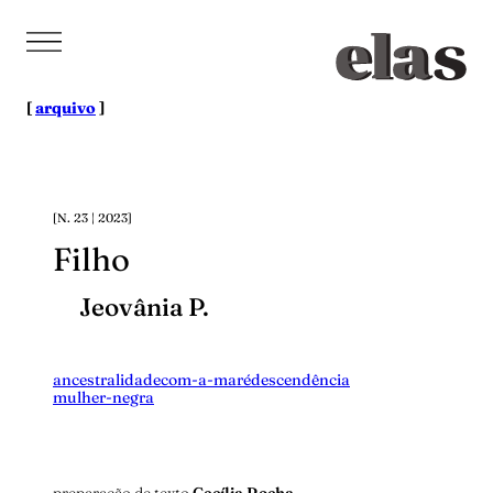
Pular
para
o
conteúdo
[
arquivo
]
[N. 23 | 2023]
Filho
Jeovânia P.
ancestralidade
com-a-maré
descendência
mulher-negra