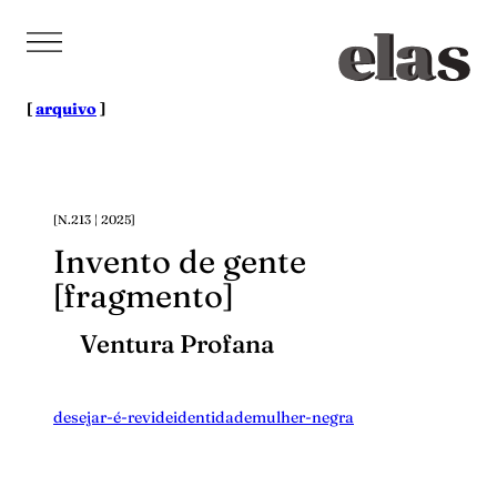
Pular
para
o
conteúdo
[
arquivo
]
[N.213 | 2025]
Invento de gente
[fragmento]
Ventura Profana
desejar-é-revide
identidade
mulher-negra