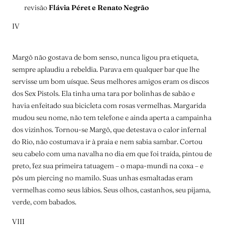
revisão
Flávia Péret e Renato Negrão
IV
Margô não gostava de bom senso, nunca ligou pra etiqueta,
sempre aplaudiu a rebeldia. Parava em qualquer bar que lhe
servisse um bom uísque. Seus melhores amigos eram os discos
dos Sex Pistols. Ela tinha uma tara por bolinhas de sabão e
havia enfeitado sua bicicleta com rosas vermelhas. Margarida
mudou seu nome, não tem telefone e ainda aperta a campainha
dos vizinhos. Tornou-se Margô, que detestava o calor infernal
do Rio, não costumava ir à praia e nem sabia sambar. Cortou
seu cabelo com uma navalha no dia em que foi traída, pintou de
preto, fez sua primeira tatuagem – o mapa-mundi na coxa – e
pôs um piercing no mamilo. Suas unhas esmaltadas eram
vermelhas como seus lábios. Seus olhos, castanhos, seu pijama,
verde, com babados.
VIII