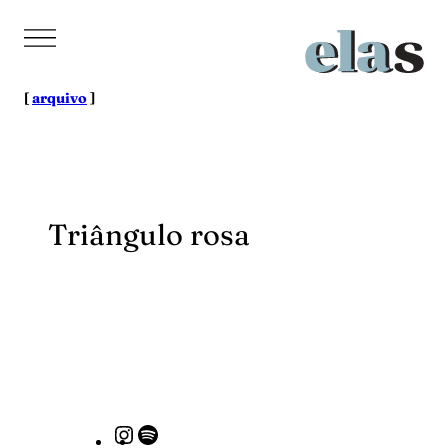
Pular
para
o
conteúdo
[
arquivo
]
Triângulo rosa
Instagram
Spotify