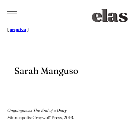
Pular
para
o
conteúdo
[
arquivo
]
Sarah Manguso
Ongoingness: The End of a Diary
Minneapolis: Graywolf Press, 2016.