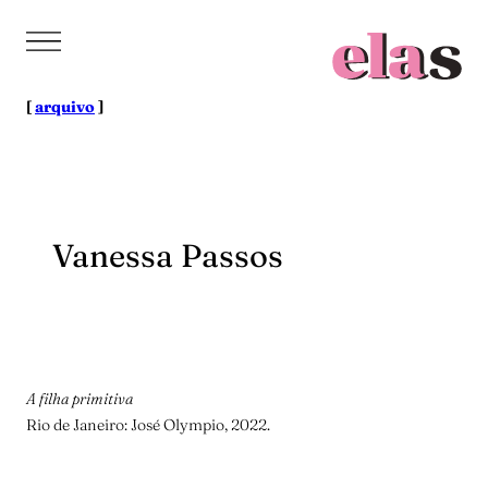
Pular
para
o
conteúdo
[
arquivo
]
Vanessa Passos
A filha primitiva
Rio de Janeiro: José Olympio, 2022.