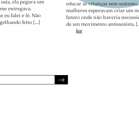
saía, ela pegava um
educar as crianças sem sexismo,
e me entregava.
mulheres esperavam criar um 
 eu falei e lê. Não
futuro onde não haveria necess
gelhando feito […]
de um movimento antissexista. [
:
ler
M
a
t
e
r
n
a
g
e
m
e
p
a
t
e