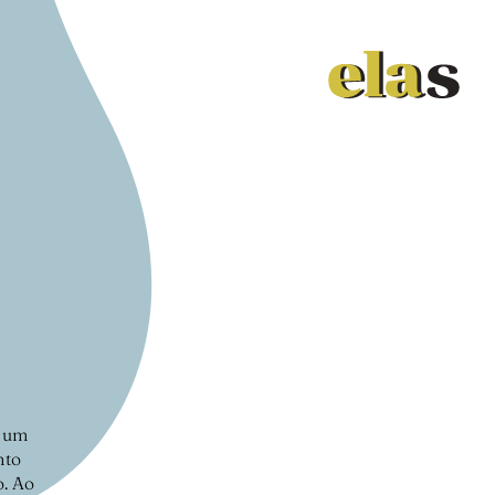
i um
nto
o. Ao