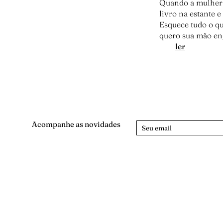
Quando a mulher 
livro na estante 
Esquece tudo o que
quero sua mão en
:
ler
A
f
i
l
h
a
p
Acompanhe as novidades
r
i
m
i
t
i
v
a
[