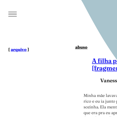
Pular
para
o
conteúdo
abuso
[
arquivo
]
A filha 
[fragme
Vaness
Minha mãe lavava
rico e eu ia junto
sozinha. Ela menti
que era pra eu ap