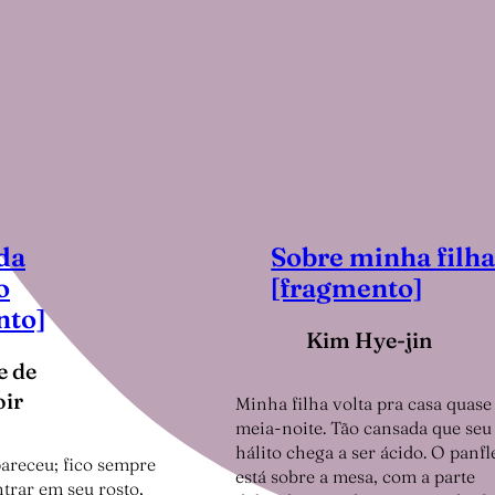
da
Sobre minha filh
o
[fragmento]
nto]
Kim Hye-jin
e de
ir
Minha filha volta pra casa quase
meia-noite. Tão cansada que seu
hálito chega a ser ácido. O panfl
pareceu; fico sempre
está sobre a mesa, com a parte
trar em seu rosto,