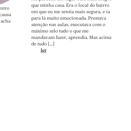
que minha casa. Era o local do bairro
entro
em que eu me sentia mais segura, e ia
 causa
para lá muito emocionada. Prestava
 acha
atenção nas aulas, executava com o
máximo zelo tudo o que me
mandavam fazer, aprendia. Mas acima
de tudo […]
:
ler
A
a
m
i
g
a
g
e
n
i
a
l