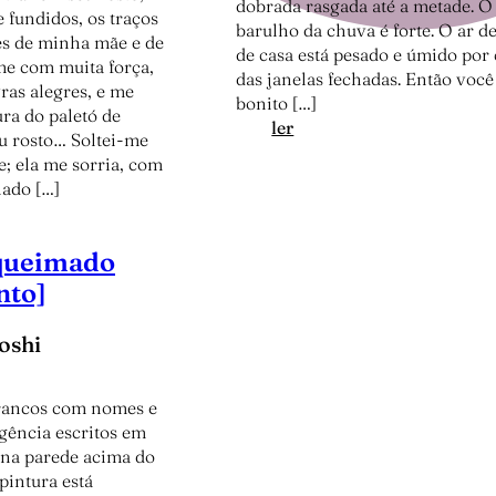
dobrada rasgada até a metade. O
fundidos, os traços
barulho da chuva é forte. O ar d
es de minha mãe e de
de casa está pesado e úmido por
e com muita força,
das janelas fechadas. Então você
ras alegres, e me
bonito […]
ra do paletó de
:
ler
u rosto… Soltei-me
S
e; ela me sorria, com
o
lado […]
b
r
e
queimado
m
nto]
i
n
oshi
h
a
f
rancos com nomes e
i
ência escritos em
l
 na parede acima do
h
pintura está
a