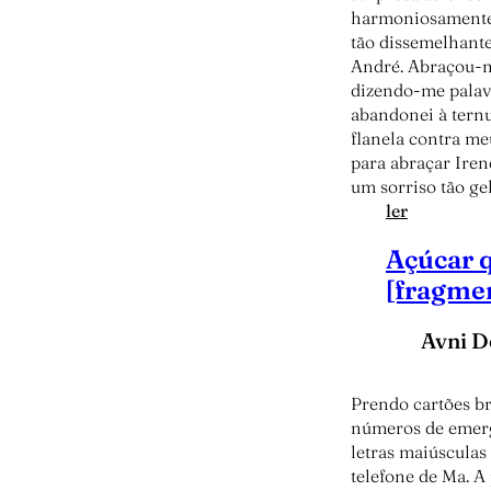
harmoniosamente 
tão dissemelhant
André. Abraçou-m
dizendo-me palav
abandonei à ternu
flanela contra me
para abraçar Iren
um sorriso tão ge
:
ler
A
Açúcar 
i
d
[fragme
a
d
Avni D
e
d
a
Prendo cartões b
d
números de emerg
i
letras maiúsculas
s
telefone de Ma. A 