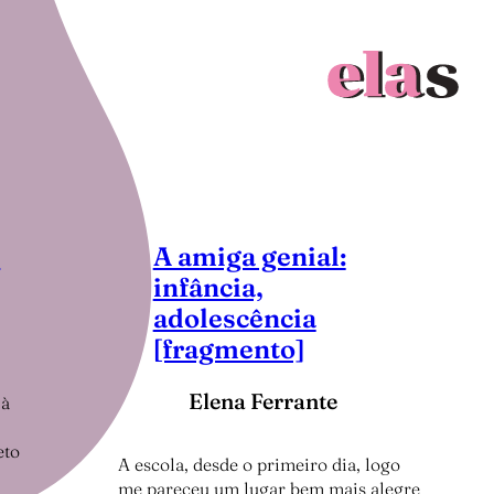
a
A amiga genial:
infância,
adolescência
[fragmento]
Elena Ferrante
 à
eto
A escola, desde o primeiro dia, logo
me pareceu um lugar bem mais alegre