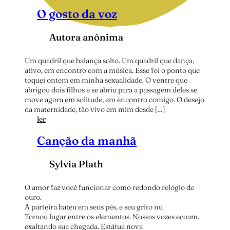
O
O gosto da voz
t
e
m
Autora anônima
p
o
Um quadril que balança solto. Um quadril que dança,
ativo, em encontro com a música. Esse foi o ponto que
toquei ontem em minha sexualidade. O ventre que
abrigou dois filhos e se abriu para a passagem deles se
move agora em solitude, em encontro comigo. O desejo
da maternidade, tão vivo em mim desde […]
:
ler
O
Canção da manhã
g
o
s
Sylvia Plath
t
o
d
O amor faz você funcionar como redondo relógio de
a
ouro.
v
A parteira bateu em seus pés, e seu grito nu
o
Tomou lugar entre os elementos. Nossas vozes ecoam,
z
exaltando sua chegada. Estátua nova