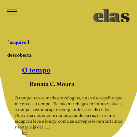
Pular
para
o
conteúdo
[
arquivo
]
descoberta
O tempo
Renata C. Moura
O tempo não se mede em relógios, e não é o espelho que
me revela o tempo. Ele não me chega em linhas visíveis;
o tempo costuma aparecer quando estou distraída.
Outro dia nos encontramos quando eu ria, o riso me
escapava leve e longo, como se carregasse outros tantos
risos que já dei. […]
:
ler