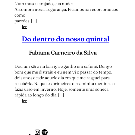
Num museu arejado, sua nudez
Assombra nossa segurança. Ficamos ao redor, brancos
como
paredes. […]
:
ler
C
Do dentro do nosso quintal
a
n
ç
Fabiana Carneiro da Silva
ã
o
d
Dou um xêro na barriga e ganho um cafuné. Dengo
a
bom que me distraiu e eu nem vi o passar do tempo,
m
dois anos desde aquele dia em que me rasguei para
a
recebê-la. Naqueles primeiros dias, minha menina se
n
fazia urso em inverno. Hoje, somente uma soneca
h
rápida ao longo do dia. […]
:
ã
ler
D
o
d
e
n
Instagram
Spotify
t