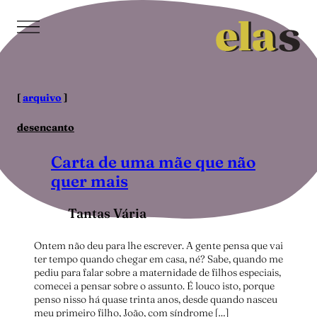
Pular
para
o
conteúdo
[
arquivo
]
desencanto
Carta de uma mãe que não
quer mais
Tantas Vária
Ontem não deu para lhe escrever. A gente pensa que vai
ter tempo quando chegar em casa, né? Sabe, quando me
pediu para falar sobre a maternidade de filhos especiais,
comecei a pensar sobre o assunto. É louco isto, porque
penso nisso há quase trinta anos, desde quando nasceu
meu primeiro filho, João, com síndrome […]