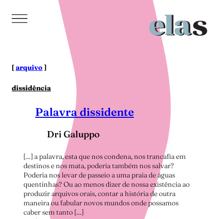
Pular
para
o
conteúdo
[
arquivo
]
dissidência
Palavra dissidente
Dri Galuppo
[…] a palavra, esta que nos condena, nos trancafia em
destinos e nos mata, poderia também nos salvar?
Poderia nos levar de passeio a uma praia de águas
quentinhas? Ou ao menos dizer de nossa existência ao
produzir arquivos orais, contar a história de outra
maneira ou fabular novos mundos onde possamos
caber sem tanto […]