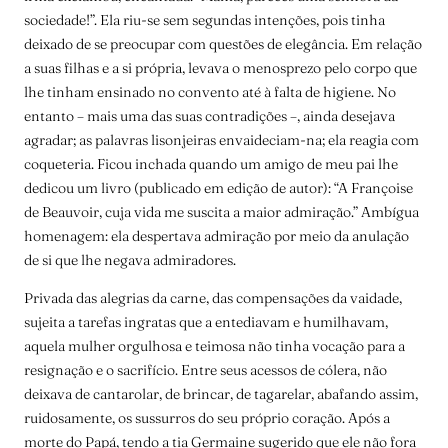
sociedade!”. Ela riu-se sem segundas intenções, pois tinha
deixado de se preocupar com questões de elegância. Em relação
a suas filhas e a si própria, levava o menosprezo pelo corpo que
lhe tinham ensinado no convento até à falta de higiene. No
entanto – mais uma das suas contradições –, ainda desejava
agradar; as palavras lisonjeiras envaideciam-na; ela reagia com
coqueteria. Ficou inchada quando um amigo de meu pai lhe
dedicou um livro (publicado em edição de autor): “A Françoise
de Beauvoir, cuja vida me suscita a maior admiração.” Ambígua
homenagem: ela despertava admiração por meio da anulação
de si que lhe negava admiradores.
Privada das alegrias da carne, das compensações da vaidade,
sujeita a tarefas ingratas que a entediavam e humilhavam,
aquela mulher orgulhosa e teimosa não tinha vocação para a
resignação e o sacrifício. Entre seus acessos de cólera, não
deixava de cantarolar, de brincar, de tagarelar, abafando assim,
ruidosamente, os sussurros do seu próprio coração. Após a
morte do Papá, tendo a tia Germaine sugerido que ele não fora