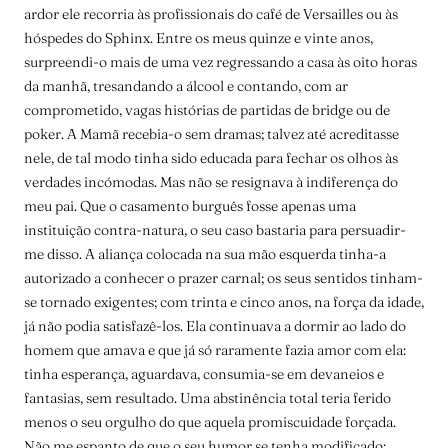
ardor ele recorria às profissionais do café de Versailles ou às
hóspedes do Sphinx. Entre os meus quinze e vinte anos,
surpreendi-o mais de uma vez regressando a casa às oito horas
da manhã, tresandando a álcool e contando, com ar
comprometido, vagas histórias de partidas de bridge ou de
poker. A Mamã recebia-o sem dramas; talvez até acreditasse
nele, de tal modo tinha sido educada para fechar os olhos às
verdades incómodas. Mas não se resignava à indiferença do
meu pai. Que o casamento burguês fosse apenas uma
instituição contra-natura, o seu caso bastaria para persuadir-
me disso. A aliança colocada na sua mão esquerda tinha-a
autorizado a conhecer o prazer carnal; os seus sentidos tinham-
se tornado exigentes; com trinta e cinco anos, na força da idade,
já não podia satisfazê-­los. Ela continuava a dormir ao lado do
homem que amava e que já só raramente fazia amor com ela:
tinha esperança, aguardava, consumia-se em devaneios e
fantasias, sem resultado. Uma abstinência total teria ferido
menos o seu orgulho do que aquela promiscuidade forçada.
Não me espanto de que o seu humor se tenha modificado: