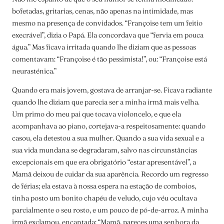
bofetadas, gritarias, cenas, não apenas na intimidade, mas
mesmo na presença de convidados. “Françoise tem um feitio
execrável”, dizia o Papá. Ela concordava que “fervia em pouca
água.” Mas ficava irritada quando lhe diziam que as pessoas
comentavam: “Françoise é tão pessimista!”, ou: “Françoise está
neurasténica.”
Quando era mais jovem, gostava de arranjar-se. Ficava radiante
quando lhe diziam que parecia ser a minha irmã mais velha.
Um primo do meu pai que tocava violoncelo, e que ela
acompanhava ao piano, cortejava-a respeitosamente: quando
casou, ela detestou a sua mulher. Quando a sua vida sexual e a
sua vida mundana se degradaram, salvo nas circunstâncias
excepcionais em que era obrigatório “estar apresentável”, a
Mamã deixou de cuidar da sua aparência. Recordo um regresso
de férias; ela estava à nossa espera na estação de comboios,
tinha posto um bonito chapéu de veludo, cujo véu ocultava
parcialmente o seu rosto, e um pouco de pó-de-arroz. A minha
irmã exclamou, encantada: “Mamã, pareces uma senhora da