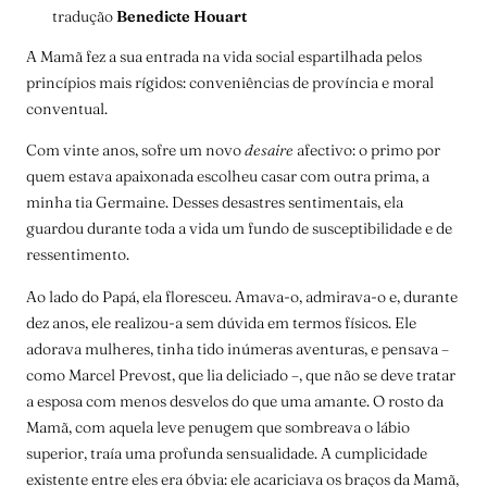
tradução
Benedicte Houart
A Mamã fez a sua entrada na vida social espartilhada pelos
princípios mais rígidos: conveniências de província e moral
conventual.
Com vinte anos, sofre um novo
desaire
afectivo: o primo por
quem estava apaixonada escolheu casar com outra prima, a
minha tia Germaine. Desses desastres sentimentais, ela
guardou durante toda a vida um fundo de susceptibilidade e de
ressentimento.
Ao lado do Papá, ela floresceu. Amava-o, admirava-o e, durante
dez anos, ele realizou-a sem dúvida em termos físicos. Ele
adorava mulheres, tinha tido inúmeras aventuras, e pensava –
como Marcel Prevost, que lia deliciado –, que não se deve tratar
a esposa com menos desvelos do que uma amante. O rosto da
Mamã, com aquela leve penugem que sombreava o lábio
superior, traía uma profunda sensualidade. A cumplicidade
existente entre eles era óbvia: ele acariciava os braços da Mamã,