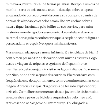
mimava-a, murmurava-lhe ternas palavras. Revejo-a um dia de
manhã – teria eu seis ou sete anos –, descalça sobre o tapete
encarnado do corredor, vestida com a sua comprida camisa de
dormir de algodão; os cabelos caíam-lhe em cachos sobre a
nuca e fiquei fascinada pelo brilho do seu sorriso, para mim
misteriosamente ligado a esse quarto do qual ela acabara de
sair; mal conseguia reconhecer naquela resplandecente figura a
pessoa adulta e respeitável que a minha mãe era.
Mas nunca nada apaga a nossa infância. E a felicidade da Mamã
com o meu pai não tinha decorrido sem nuvens escuras. Logo
desde a viagem de núpcias, o egoísmo do Papá tinha-se
manifestado; ela desejava ir visitar os lagos italianos: ficaram-se
por Nice, onde abria a época das corridas. Ela recordava com
frequência esse desapontamento, sem ressentimento, mas com
mágoa. Apreciava viajar. “Eu gostava de ter sido exploradora”,
dizia ela. Os melhores momentos da sua juventude tinham sido
as excursões a pé ou de bicicleta organizadas pelo meu avô,
atravessando os Vosgos e o Luxemburgo. Foi obrigada a