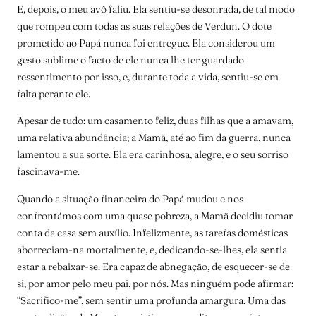
E, depois, o meu avô faliu. Ela sentiu-se desonrada, de tal modo
que rompeu com todas as suas relações de Verdun. O dote
prometido ao Papá nunca foi entregue. Ela considerou um
gesto sublime o facto de ele nunca lhe ter guardado
ressentimento por isso, e, durante toda a vida, sentiu-se em
falta perante ele.
Apesar de tudo: um casamento feliz, duas filhas que a amavam,
uma relativa abundância; a Mamã, até ao fim da guerra, nunca
lamentou a sua sorte. Ela era carinhosa, alegre, e o seu sorriso
fascinava-me.
Quando a situação financeira do Papá mudou e nos
confrontámos com uma quase pobreza, a Mamã decidiu tomar
conta da casa sem auxílio. Infelizmente, as tarefas domésticas
aborreciam-na mortalmente, e, dedicando-se-lhes, ela sentia
estar a rebaixar-se. Era capaz de abnegação, de esquecer-se de
si, por amor pelo meu pai, por nós. Mas ninguém pode afirmar:
“Sacrifico-me”, sem sentir uma profunda amargura. Uma das