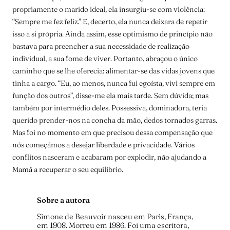
propriamente o marido ideal, ela insurgiu-se com violência:
“Sempre me fez feliz.” E, decerto, ela nunca deixara de repetir
isso a si própria. Ainda assim, esse optimismo de princípio não
bastava para preencher a sua necessidade de realização
individual, a sua fome de viver. Portanto, abraçou o único
caminho que se lhe oferecia: alimentar-se das vidas jovens que
tinha a cargo. “Eu, ao menos, nunca fui egoísta, vivi sempre em
função dos outros”, disse-me ela mais tarde. Sem dúvida; mas
também por intermédio deles. Possessiva, dominadora, teria
querido prender-nos na concha da mão, dedos tornados garras.
Mas foi no momento em que precisou dessa compensação que
nós começámos a desejar liberdade e privacidade. Vários
conflitos nasceram e acabaram por explodir, não ajudando a
Mamã a recuperar o seu equilíbrio.
Sobre a autora
Simone de Beauvoir nasceu em Paris, França,
em 1908. Morreu em 1986. Foi uma escritora,