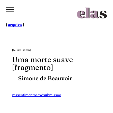
Pular
para
o
conteúdo
[
arquivo
]
[N.138 | 2025]
Uma morte suave
[fragmento]
Simone de Beauvoir
ressentimento
sexo
submissão