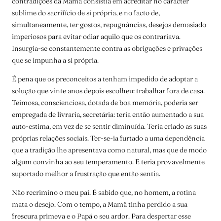
contradições da Mamã consistia em acreditar no carácter
sublime do sacrifício de si própria, e no facto de,
simultaneamente, ter gostos, repugnâncias, desejos demasiado
imperiosos para evitar odiar aquilo que os contrariava.
Insurgia-se constantemente contra as obrigações e privações
que se impunha a si própria.
É pena que os preconceitos a tenham impedido de adoptar a
solução que vinte anos depois escolheu: trabalhar fora de casa.
Teimosa, conscienciosa, dotada de boa memória, poderia ser
empregada de livraria, secretária: teria então aumentado a sua
auto-estima, em vez de se sentir diminuída. Teria criado as suas
próprias relações sociais. Ter-se-ia furtado a uma dependência
que a tradição lhe apresentava como natural, mas que de modo
algum convinha ao seu temperamento. E teria provavelmente
suportado melhor a frustração que então sentia.
Não recrimino o meu pai. É sabido que, no homem, a rotina
mata o desejo. Com o tempo, a Mamã tinha perdido a sua
frescura primeva e o Papá o seu ardor. Para despertar esse