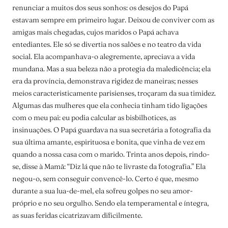
renunciar a muitos dos seus sonhos: os desejos do Papá
estavam sempre em primeiro lugar. Deixou de conviver com as
amigas mais chegadas, cujos maridos o Papá achava
entediantes. Ele só se divertia nos salões e no teatro da vida
social. Ela acompanhava-o alegremente, apreciava a vida
mundana. Mas a sua beleza não a protegia da maledicência; ela
era da província, demonstrava rigidez de maneiras; nesses
meios caracteristicamente parisienses, troçaram da sua timidez.
Algumas das mulheres que ela conhecia tinham tido ligações
com o meu pai: eu podia calcular as bisbilhotices, as
insinuações. O Papá guardava na sua secretária a fotografia da
sua última amante, espirituosa e bonita, que vinha de vez em
quando a nossa casa com o marido. Trinta anos depois, rindo-
se, disse à Mamã: “Diz lá que não te livraste da fotografia.” Ela
negou-o, sem conseguir convencê-lo. Certo é que, mesmo
durante a sua lua-de-mel, ela sofreu golpes no seu amor-
próprio e no seu orgulho. Sendo ela temperamental e íntegra,
as suas feridas cicatrizavam dificilmente.