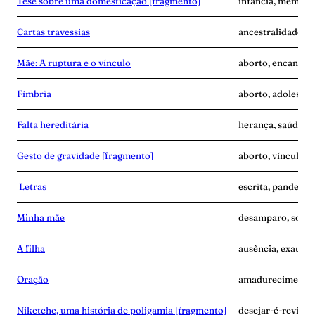
Tese sobre uma domesticação [fragmento]
infância, memória,
Cartas travessias
ancestralidade, ca
Mãe: A ruptura e o vínculo
aborto, encantam
Fímbria
aborto, adolescê
Falta hereditária
herança, saúde me
Gesto de gravidade [fragmento]
aborto, vínculo
Letras
escrita, pandemia
Minha mãe
desamparo, solidã
A filha
ausência, exaustã
Oração
amadurecimento, 
Niketche, uma história de poligamia [fragmento]
desejar-é-revide,