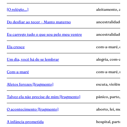
[O relógio…]
aleitamento, ance
Do desfiar ao tecer – Manto materno
ancestralidade, c
Eu carrego tudo o que sou pelo meu ventre
ancestralidade, c
Ela cresce
com-a-maré, enca
Um dia, você há de se lembrar
alegria, com-a-ma
Com-a-maré
com-a-maré, mulhe
Afetos ferozes [fragmento]
escuta, violência
Talvez ela não precise de mim [fragmento]
pânico, parto, pu
O acontecimento [fragmento]
aborto, lei, medic
A infância prometida
hospital, parto, v