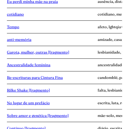
Eu perdi minha mãe na praia
ausência, distânc
cotidiano
cotidiano, memóri
Tempo
afeto, lgbtqia+, p
anti-memória
amizade, casa, me
Garota, mulher, outras [fragmento]
lesbianidade, pala
Ancestralidade feminina
ancestralidade, m
Re-escrituras para Cintura Fina
candomblé, palavr
Rilke Shake [fragmento]
falta, lesbianidad
No lugar de um prefácio
escrita, luta, resi
Sobre amor e genética [fragmento]
mãe-solo, memóri
Contínuo [fragmento]
diário, escrita, 