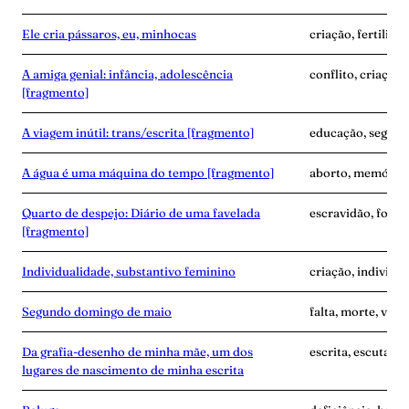
Ele cria pássaros, eu, minhocas
criação, fertilida
A amiga genial: infância, adolescência
conflito, criação
[fragmento]
A viagem inútil: trans/escrita [fragmento]
educação, segredo
A água é uma máquina do tempo [fragmento]
aborto, memória,
Quarto de despejo: Diário de uma favelada
escravidão, fome
[fragmento]
Individualidade, substantivo feminino
criação, individu
Segundo domingo de maio
falta, morte, vínc
Da grafia-desenho de minha mãe, um dos
escrita, escuta, 
lugares de nascimento de minha escrita