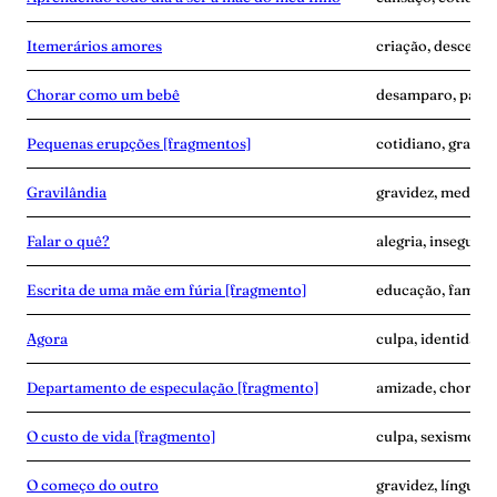
Itemerários amores
criação, descendê
Chorar como um bebê
desamparo, parto
Pequenas erupções [fragmentos]
cotidiano, gravide
Gravilândia
gravidez, medo, p
Falar o quê?
alegria, insegura
Escrita de uma mãe em fúria [fragmento]
educação, famíli
Agora
culpa, identidade
Departamento de especulação [fragmento]
amizade, choro, 
O custo de vida [fragmento]
culpa, sexismo, t
O começo do outro
gravidez, línguam