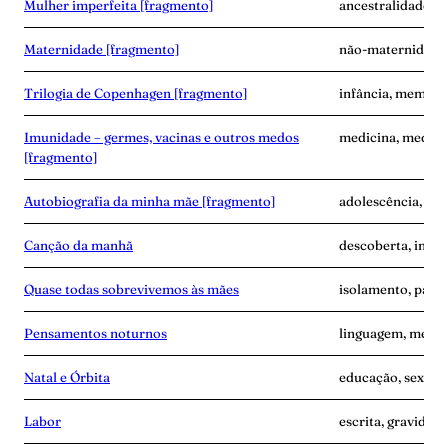
Mulher imperfeita [fragmento]
ancestralidade, e
Maternidade [fragmento]
não-maternidade,
Trilogia de Copenhagen [fragmento]
infância, memóri
Imunidade – germes, vacinas e outros medos
medicina, medo, 
[fragmento]
Autobiografia da minha mãe [fragmento]
adolescência, ma
Canção da manhã
descoberta, inse
Quase todas sobrevivemos às mães
isolamento, pand
Pensamentos noturnos
linguagem, memó
Natal e Órbita
educação, sexo, s
Labor
escrita, gravidez,