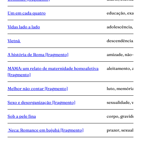
Um em cada quatro
educação, exaust
Vidas lado a lado
adolescência, des
Vietnã
descendência, ví
A história de Roma [fragmento]
amizade, não-mat
MAMA: um relato de maternidade homoafetiva
aleitamento, ama
[fragmento]
Melhor não contar [fragmento]
luto, memória, ví
Sexo e desorganização [fragmento]
sexualidade, vínc
Sob a pele fina
corpo, gravidez, 
Neca: Romance em bajubá [fragmento]
prazer, sexualidad