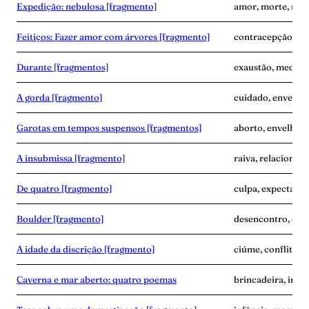
Expedição: nebulosa [fragmento]
amor, morte, nas
Feitiços: Fazer amor com árvores [fragmento]
contracepção, em
Durante [fragmentos]
exaustão, medo, 
A gorda [fragmento]
cuidado, envelhe
Garotas em tempos suspensos [fragmentos]
aborto, envelhec
A insubmissa [fragmento]
raiva, relacionam
De quatro [fragmento]
culpa, expectativa
Boulder [fragmento]
desencontro, dup
A idade da discrição [fragmento]
ciúme, conflito, 
Caverna e mar aberto: quatro poemas
brincadeira, infâ