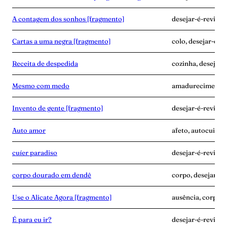
A contagem dos sonhos [fragmento]
desejar-é-revide
Cartas a uma negra [fragmento]
colo, desejar-é-r
Receita de despedida
cozinha, desejar-é
Mesmo com medo
amadurecimento, 
Invento de gente [fragmento]
desejar-é-revide,
Auto amor
afeto, autocuidad
cuíer paradiso
desejar-é-revide, 
corpo dourado em dendê
corpo, desejar-é
Use o Alicate Agora [fragmento]
ausência, corpo, 
É para eu ir?
desejar-é-revide,