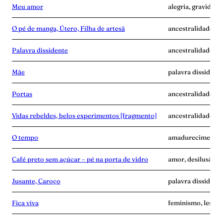
Meu amor
alegria, gravidez,
O pé de manga, Útero, Filha de artesã
ancestralidade, m
Palavra dissidente
ancestralidade, di
Mãe
palavra dissident
Portas
ancestralidade, f
Vidas rebeldes, belos experimentos [fragmento]
ancestralidade, c
O tempo
amadurecimento, 
Café preto sem açúcar – pé na porta de vidro
amor, desilusão, p
Jusante, Caroço
palavra dissident
Fica viva
feminismo, lesbia