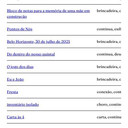
Bloco de notas para a memória de uma mãe em
brincadeira, cont
construção
Pontos de Nós
contínua, exílio,
Belo Horizonte, 30 de julho de 2021
brincadeira, cont
Do dentro do nosso quintal
contínua, descobe
O jogo dos dias
brincadeira, cont
Eu e João
brincadeira, cont
Fresta
conexão, contínua
inventário isolado
choro, contínua, 
Carta às 4
carta, contínua, 