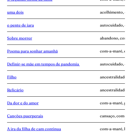
uma dois
acolhimento, com
o pente de iara
autocuidado, com
Sobre morrer
abandono, com-a-
Poema para sonhar amanhã
com-a-maré, enca
Definir-se mãe em tempos de pandemia
autocuidado, com
Filho
ancestralidade, 
Relicário
ancestralidade, 
Da dor e do amor
com-a-maré, gravi
Canções puerperais
cansaço, com-a-ma
A ira da filha de cam continua
com-a-maré, luta,