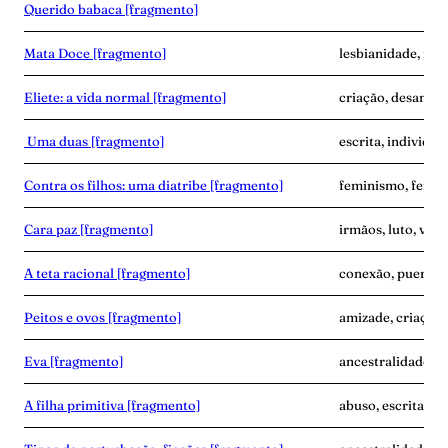
Querido babaca [fragmento]
Mata Doce [fragmento]
lesbianidade, mor
Eliete: a vida normal [fragmento]
criação, desampar
Uma duas [fragmento]
escrita, individua
Contra os filhos: uma diatribe [fragmento]
feminismo, fertil
Cara paz [fragmento]
irmãos, luto, vínc
A teta racional [fragmento]
conexão, puerpér
Peitos e ovos [fragmento]
amizade, criaçã
Eva [fragmento]
ancestralidade, 
A filha primitiva [fragmento]
abuso, escrita, vi