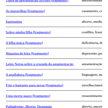
Tipos de perturbação: ficções [fragmento]
ancestralidade, d
As maravilhas [fragmento]
casamento, corpo
Santíssima
aborto, medicina,
Sobre minha filha [fragmento]
conflito, frustra
A filha única [fragmento]
deficiência, dese
Máquina de leite [fragmento]
depressão, puerpé
Leite: Notas sobre a cruzada da amamentação
amamentação, exp
A analfabeta [fragmento]
linguagem, memór
Frio o bastante para nevar [fragmento]
envelhecimento,
Uma morte suave [fragmento]
ressentimento, s
Palíndromo, Aborto, Desmame
aborto, ancestra