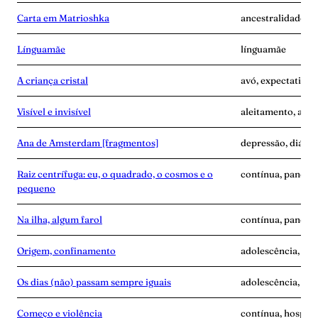
Carta em Matrioshka
ancestralidade, 
Línguamãe
línguamãe
A criança cristal
avó, expectativa
Visível e invisível
aleitamento, amas
Ana de Amsterdam [fragmentos]
depressão, diário
Raiz centrífuga: eu, o quadrado, o cosmos e o
contínua, pandemi
pequeno
Na ilha, algum farol
contínua, pandem
Origem, confinamento
adolescência, anc
Os dias (não) passam sempre iguais
adolescência, an
Começo e violência
contínua, hospita