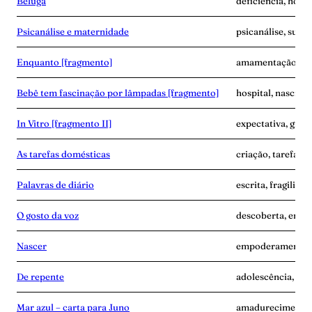
Beluga
deficiência, hospit
Psicanálise e maternidade
psicanálise, subje
Enquanto [fragmento]
amamentação, cor
Bebê tem fascinação por lâmpadas [fragmento]
hospital, nascime
In Vitro [fragmento II]
expectativa, grav
As tarefas domésticas
criação, tarefa, v
Palavras de diário
escrita, fragilida
O gosto da voz
descoberta, empo
Nascer
empoderamento, 
De repente
adolescência, sep
Mar azul – carta para Juno
amadurecimento,