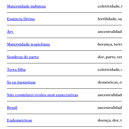
Maternidade indígena
coletividade, terr
Essência Divina
fertilidade, sagra
Ary
ancestralidade, i
Maternidade wapichana
herança, terra-gr
Sombras do parto
dor, parto, terra-
Terra filha
coletividade, cui
Se eu inexistisse
domésticas, raiva,
Não congelarei óvulos nem expectativas
ancestralidade, m
Brasil
ancestralidade, te
Endometriose
doença, dor, terr