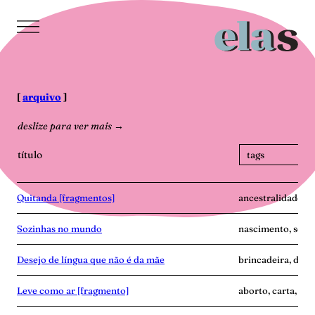
Pular
para
o
conteúdo
[
arquivo
]
deslize para ver mais →
título
Quitanda [fragmentos]
ancestralidade, h
Sozinhas no mundo
nascimento, soli
Desejo de língua que não é da mãe
brincadeira, dist
Leve como ar [fragmento]
aborto, carta, ma