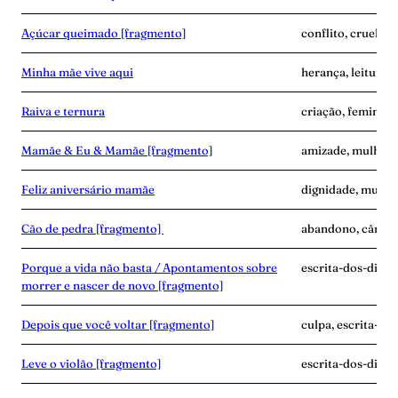
Açúcar queimado [fragmento]
conflito, cruelda
Minha mãe vive aqui
herança, leitura, 
Raiva e ternura
criação, feminism
Mamãe & Eu & Mamãe [fragmento]
amizade, mulher-n
Feliz aniversário mamãe
dignidade, mulher
Cão de pedra [fragmento]
abandono, câncer,
Porque a vida não basta / Apontamentos sobre
escrita-dos-dias, g
morrer e nascer de novo [fragmento]
Depois que você voltar [fragmento]
culpa, escrita-do
Leve o violão [fragmento]
escrita-dos-dias, 