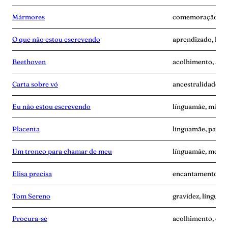
Mármores
comemoração, lín
O que não estou escrevendo
aprendizado, lín
Beethoven
acolhimento, ang
Carta sobre vó
ancestralidade, 
Eu não estou escrevendo
línguamãe, mãe-s
Placenta
línguamãe, pande
Um tronco para chamar de meu
línguamãe, memó
Elisa precisa
encantamento, l
Tom Sereno
gravidez, línguam
Procura-se
acolhimento, esc