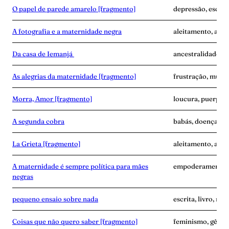
O papel de parede amarelo [fragmento]
depressão, escrita
A fotografia e a maternidade negra
aleitamento, amas
Da casa de Iemanjá
ancestralidade, e
As alegrias da maternidade [fragmento]
frustração, mulher
Morra, Amor [fragmento]
loucura, puerpér
A segunda cobra
babás, doença, exa
La Grieta [fragmento]
aleitamento, avó,
A maternidade é sempre política para mães
empoderamento, f
negras
pequeno ensaio sobre nada
escrita, livro, m
Coisas que não quero saber [fragmento]
feminismo, gêner