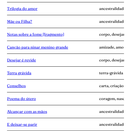
Trilogia do amor
ancestralidade, d
Mãe ou Filha?
ancestralidade, c
Notas sobre a fome [fragmento]
corpo, desejar-é-
Canção para ninar menino grande
amizade, amor, d
Desejar é revide
corpo, desejar-é-
Terra grávida
terra-grávida
Conselhos
carta, criação, te
Poema do útero
coragem, nascime
Alcançar com as mãos
ancestralidade, m
E deixar-se parir
ancestralidade, m