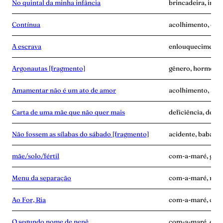
No quintal da minha infância
brincadeira, infâ
Contínua
acolhimento, con
A escrava
enlouquecimento, 
Argonautas [fragmento]
gênero, hormônios
Amamentar não é um ato de amor
acolhimento, alei
Carta de uma mãe que não quer mais
deficiência, desen
Não fossem as sílabas do sábado [fragmento]
acidente, babás, 
mãe/solo/fértil
com-a-maré, grav
Menu da separação
com-a-maré, mãe-
Ao For, Ria
com-a-maré, culp
O segundo nome de nenê
com-a-maré, edu