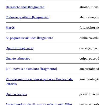
Dezessete anos [fragmento]
aborto, menstrua
Caderno proibido [fragmento]
abandono, casame
Marés
futuro, hormônio
As pequenas virtudes [fragmento]
dinheiro, educaçã
Quebrar resguardo
cansaço, parto, p
Quarto trimestre
culpa, puerpério,
Lili – novela de um luto [fragmento]
ancestralidade, 
Pero las madres sabemos que no – Um coro de
amamentação, avó,
leitoras
Quatro corpos
gravidez, irmãos, 
Aprendendo todo dia a ser a mãe do meu filho
cansaço, cotidian