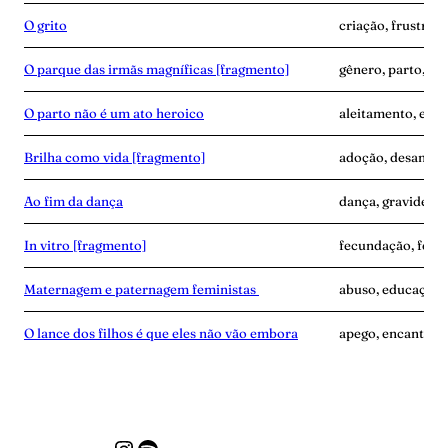
O grito
criação, frustraçã
O parque das irmãs magníficas [fragmento]
gênero, parto, pro
O parto não é um ato heroico
aleitamento, expe
Brilha como vida [fragmento]
adoção, desamor
Ao fim da dança
dança, gravidez, 
In vitro [fragmento]
fecundação, ferti
Maternagem e paternagem feministas
abuso, educação,
O lance dos filhos é que eles não vão embora
apego, encantame